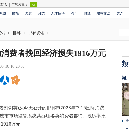
原创
财经
美食
分类
人才招聘
汽车
财经
建材家居
房产
资讯
>
邯郸
>
邯郸资讯
>
消费者挽回经济损失1916万元
频
03-10 10:20:37
河
剑英)从今天召开的邯郸市2023年“3.15国际消费
年，该市市场监管系统共办理各类消费者咨询、投诉举报
全
1916万元。