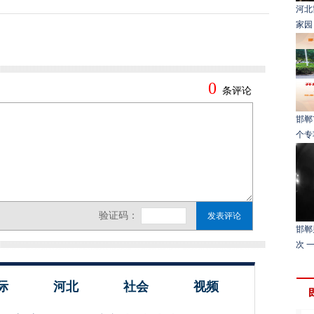
河北
家园
邯郸
个专
邯郸
次 
际
河北
社会
视频