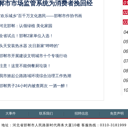
郸市市场监管系统为消费者挽回经
“欢乐城乡”百千万文化惠民——邯郸市作协书画
河北邯郸：认领绿植 美化家园
全省试点！邯郸2家单位入选！
头天安装热水器 次日新家“哗哗的”
邯郸市开展建设文明城市十个专项行动
注意！这里不能倒餐厨垃圾！
我市掀起公路路域环境综合治理工作热潮
邯郸男子24小时内被查两次 一酒一醉！
大事件
联系我们
招聘信息
免责声明
地址：河北省邯郸市人民路新时代商务大厦10楼 客服热线：0310-3181999