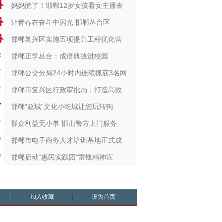
妈妈慌了！邯郸12岁女孩看女主播表
让青春在奋斗中闪光 ​邯郸丛台区
邯郸复兴区实施五项提升工程优化营
邯郸正学丛台：成语典故进校园
邯郸公交分局24小时内连续抓获3名网
邯郸市复兴区行政审批局：打造高效
邯郸“赵城”文化小吃城让您玩转狗
群众利益无小事 邯山警方上门服务
邯郸市电子商务人才培训基地正式成
邯郸启动“惠民实践团”雷锋精神宣
加入收藏
设为首页