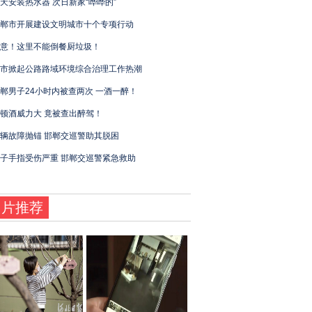
天安装热水器 次日新家“哗哗的”
郸市开展建设文明城市十个专项行动
意！这里不能倒餐厨垃圾！
市掀起公路路域环境综合治理工作热潮
郸男子24小时内被查两次 一酒一醉！
顿酒威力大 竟被查出醉驾！
辆故障抛锚 邯郸交巡警助其脱困
子手指受伤严重 邯郸交巡警紧急救助
图片推荐