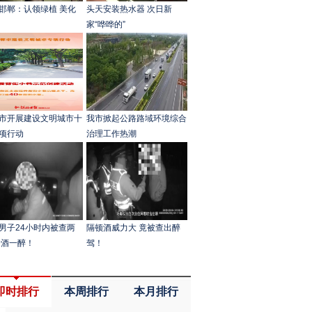
邯郸：认领绿植 美化
头天安装热水器 次日新
家“哗哗的”
市开展建设文明城市十
我市掀起公路路域环境综合
项行动
治理工作热潮
男子24小时内被查两
隔顿酒威力大 竟被查出醉
一酒一醉！
驾！
即时排行
本周排行
本月排行