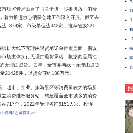
头
市场监管局出台了《关于进一步推进放心消费
邯
年)》，着力推进放心消费创建工作深入开展。截至去
注
1374家、市级单位达442家，推荐省级221
我
邯
续扩大线下无理由退货承诺单位覆盖面，倡议
隔
等市场主体实行无理由退货承诺，根据商品属性
车
间的无理由退货。去年，全市参与线下无理由退货
男
21428件，退货金额约188万元。
、超市、企业、旅游景区等消费量较大的场所
设立消费维权服务站，构建覆盖全市城乡的消费
717个，2022年受理咨询6151人次、投诉
返回邯郸之窗首页>>