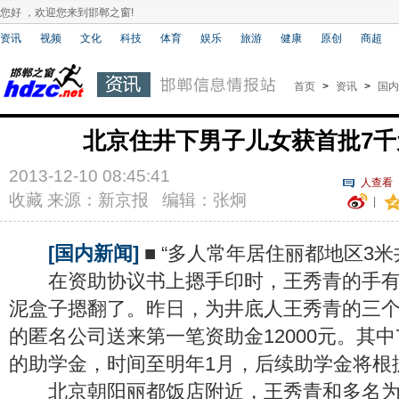
您好 ，欢迎您来到邯郸之窗!
资讯
视频
文化
科技
体育
娱乐
旅游
健康
原创
商超
首页
>
资讯
>
国内
北京住井下男子儿女获首批7千
2013-12-10 08:45:41
人查看
收藏
来源：新京报 编辑：张炯
|
[国内新闻]
■ “多人常年居住丽都地区3米
在资助协议书上摁手印时，王秀青的手有
泥盒子摁翻了。昨日，为井底人王秀青的三
的匿名公司送来第一笔资助金12000元。其中
的助学金，时间至明年1月，后续助学金将根
北京朝阳丽都饭店附近，王秀青和多名为