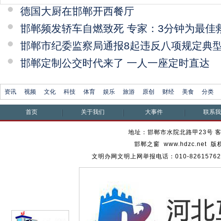
德国大厨在邯郸开西餐厅
邯郸频发轿车自燃致死 专家：3分钟为最佳
邯郸市纪委监察局通报8起违反八项规定典
邯郸定制公交时代来了 一人一座定时直达
资讯
视频
文化
科技
体育
娱乐
旅游
原创
财经
美食
分类
首页
关于我们
大事件
联系
地址：邯郸市水院北路甲23号 客服热
邯郸之窗 www.hdzc.ne
文明办网文明上网举报电话：010-82615762 通