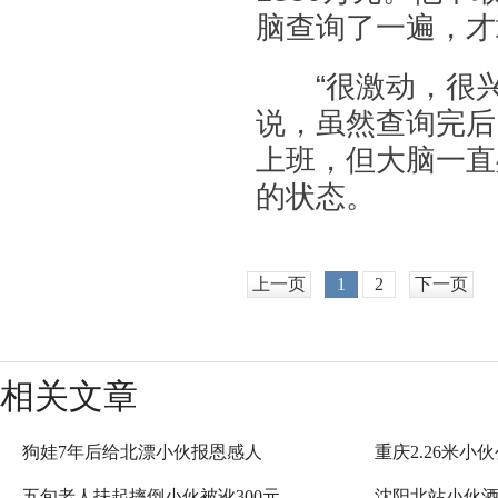
脑查询了一遍，才
“很激动，很兴
说，虽然查询完后
上班，但大脑一直
的状态。
上一页
1
2
下一页
相关文章
狗娃7年后给北漂小伙报恩感人
重庆2.26米小
五旬老人扶起摔倒小伙被讹300元
沈阳北站小伙