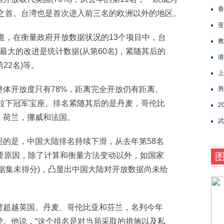
香
区之首。台湾也是首次进入前三名的欧洲以外的地区。
亚
道，在衡量政府开放数据状况的13个项目中，台
教
最大的改进是统计数据(从第60名)，紧随其后的
港
22名)等。
上
开放度只有78%，距离完全开放仍有距离。
男
被拉下冠军宝座。排名紧随其后的是丹麦，哥伦比
2
，荷兰，挪威和法国。
武
是，中国大陆排名持续下滑，从去年第58名
要原因，除了计算和衡量方法变动以外，如国家
据集未得分)，凸显出中国大陆对开放数据尚未给
超越英国、丹麦、哥伦比亚和芬兰，名列今年
赞。他说，“这个排名是对当局采取的措施以及私