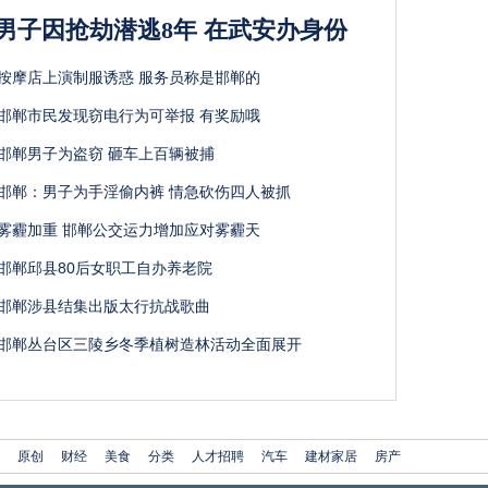
男子因抢劫潜逃8年 在武安办身份
按摩店上演制服诱惑 服务员称是邯郸的
邯郸市民发现窃电行为可举报 有奖励哦
邯郸男子为盗窃 砸车上百辆被捕
邯郸：男子为手淫偷内裤 情急砍伤四人被抓
雾霾加重 邯郸公交运力增加应对雾霾天
邯郸邱县80后女职工自办养老院
邯郸涉县结集出版太行抗战歌曲
邯郸丛台区三陵乡冬季植树造林活动全面展开
原创
财经
美食
分类
人才招聘
汽车
建材家居
房产