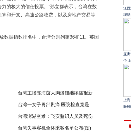
努力的极大的信任投票。”孙立群表示，台湾在数
江西
预算和开支、高速公路收费，以及房地产交易等
现场
放数据指数排名中，台湾分别列第36和11。英国
亚洲
个 
台湾主播陈海茵大胸爆钮继续播报新
上海
台湾一女子胃部剧痛 医院检查竟是
眼镜
台湾澎湖空难：飞安鉴识人员及死伤
台湾失事客机全体乘客名单公布(图)