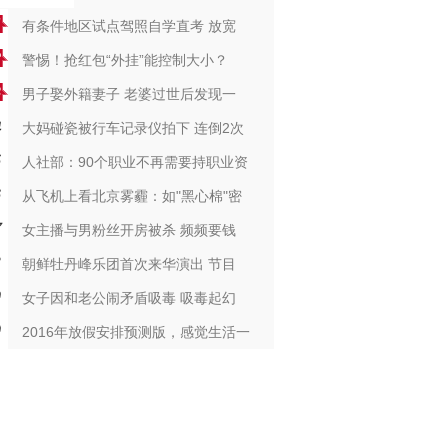
有条件地区试点驾照自学直考 放宽
警惕！抢红包“外挂”能控制大小？
男子娶外籍妻子 老婆过世后发现一
大妈碰瓷被行车记录仪拍下 连倒2次
人社部：90个职业不再需要持职业资
从飞机上看北京雾霾：如"黑心棉"密
女主播与男粉丝开房被杀 频频要钱
朝鲜牡丹峰乐团首次来华演出 节目
女子因和老公闹矛盾吸毒 吸毒起幻
2016年放假安排预测版，感觉生活一