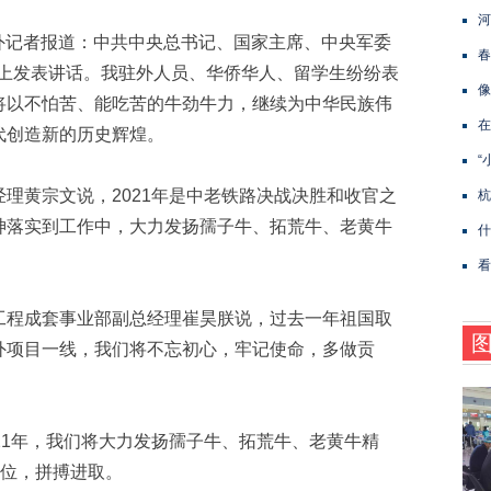
河
驻外记者报道：中共中央总书记、国家主席、中央军委
春
拜会上发表讲话。我驻外人员、华侨华人、留学生纷纷表
像
将以不怕苦、能吃苦的牛劲牛力，继续为中华民族伟
在
代创造新的历史辉煌。
“
理黄宗文说，2021年是中老铁路决战决胜和收官之
杭
神落实到工作中，大力发扬孺子牛、拓荒牛、老黄牛
什
看
工程成套事业部副总经理崔昊朕说，过去一年祖国取
外项目一线，我们将不忘初心，牢记使命，多做贡
21年，我们将大力发扬孺子牛、拓荒牛、老黄牛精
岗位，拼搏进取。