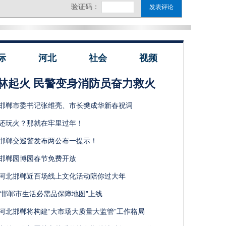
际
河北
社会
视频
林起火 民警变身消防员奋力救火
邯郸市委书记张维亮、市长樊成华新春祝词
还玩火？那就在牢里过年！
邯郸交巡警发布两公布一提示！
邯郸园博园春节免费开放
河北邯郸近百场线上文化活动陪你过大年
“邯郸市生活必需品保障地图”上线
河北邯郸将构建“大市场大质量大监管”工作格局