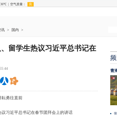
资讯
>
国内
>
人、留学生热议习近平总书记在
频
55:44
青
耕耘勇往直前
热议习近平总书记在春节团拜会上的讲话
张