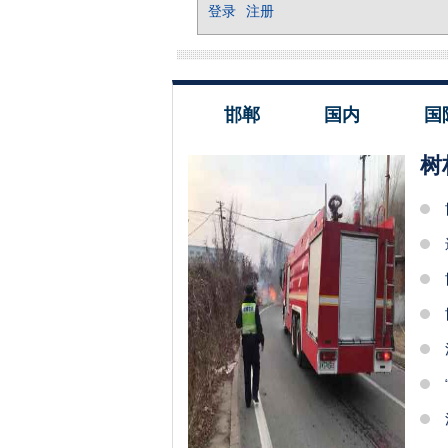
邯郸
国内
国
树