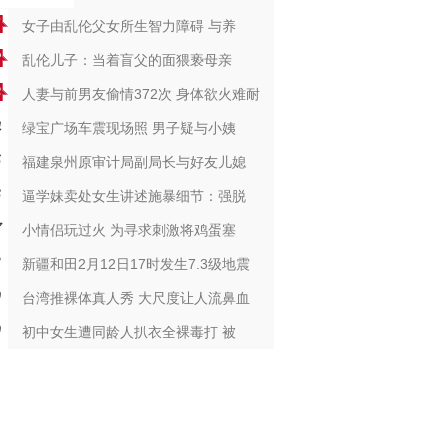
女子由乱伦父女所生智力障碍 与养
乱伦儿子：当着盲父的面猥亵母亲
人妻与前男友偷情372次 身体欲火难耐
绿宝广场车震现场照 男子疑与小姨
福建泉州原审计局副局长与好友儿媳
逼学妹卖处女生讲述施暴细节：强脱
小情侣玩过火 为寻求刺激将鸡蛋塞
新疆和田2月12日17时发生7.3级地震
台湾推裸体真人秀 大尺度让人流鼻血
初中女生遭同龄人扒衣全裸毒打 被