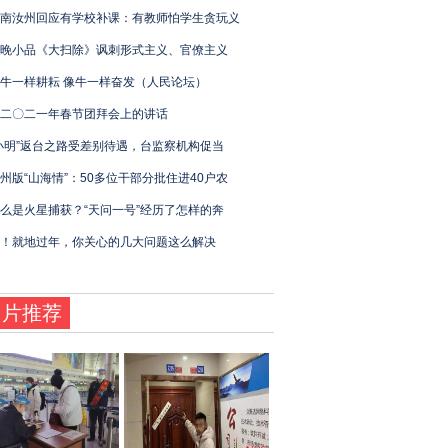
南汝州回应有学校补课：有教师怕学生贪玩义
晚小品《大扫除》讽刺形式主义、官僚主义
牛一样耕耘 像牛一样奋发（人民论坛）
二〇二一年春节团拜会上的讲话
小明”返台之路受差别待遇，台监察机构促当
州版“山海情”：50多位干部分批住进40户农
么是火星捕获？“天问一号”经历了怎样的奔
！就地过年，你关心的几大问题这么解决
图片推荐