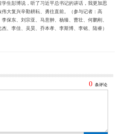
留学生彭博说，听了习近平总书记的讲话，我更加思
族伟大复兴辛勤耕耘、勇往直前。（参与记者：高
、李保东、刘宗亚、马意翀、杨臻、曹壮、何鹏刚、
忠杰、李佳、吴昊、乔本孝、李斯博、李铭、陆睿）