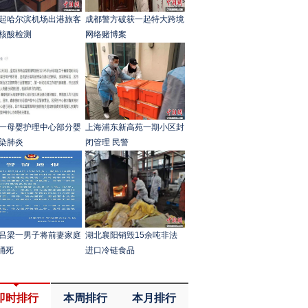
起哈尔滨机场出港旅客
成都警方破获一起特大跨境
核酸检测
网络赌博案
一母婴护理中心部分婴
上海浦东新高苑一期小区封
染肺炎
闭管理 民警
吕梁一男子将前妻家庭
湖北襄阳销毁15余吨非法
人捅死
进口冷链食品
即时排行
本周排行
本月排行