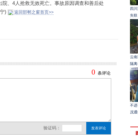
出院、4人抢救无效死亡。事故原因调查和善后处
四川
宁)
返回邯郸之窗首页>>
失联
云南
隔离
不进
况通