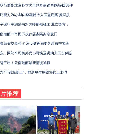
明节假期北京各大火车站查获违禁物品4258件
明警方24小时内速破特大入室盗窃案 挽回损
子因行车纠纷向对方喷射辣椒水 北京警方：
南瑞丽一市民不执行居家隔离令被罚
豫两省交界处 八岁女孩夜雨中为高速交警送
东：网约车司机外卖小哥快递员纳入工伤保险
进不出！云南瑞丽最新情况通报
沙“问题混凝土”：检测单位用铁块代土出假
图片推荐