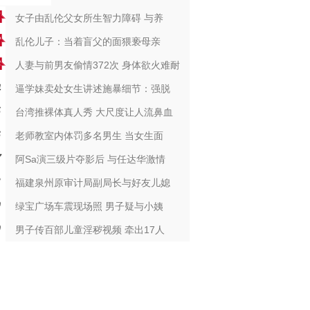
女子由乱伦父女所生智力障碍 与养
乱伦儿子：当着盲父的面猥亵母亲
人妻与前男友偷情372次 身体欲火难耐
逼学妹卖处女生讲述施暴细节：强脱
台湾推裸体真人秀 大尺度让人流鼻血
老师教室内体罚多名男生 当女生面
阿Sa演三级片夺影后 与任达华激情
福建泉州原审计局副局长与好友儿媳
绿宝广场车震现场照 男子疑与小姨
男子传百部儿童淫秽视频 牵出17人