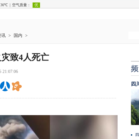
资讯
>
国内
>
灾致4人死亡
频
6 21:07:06
四
四