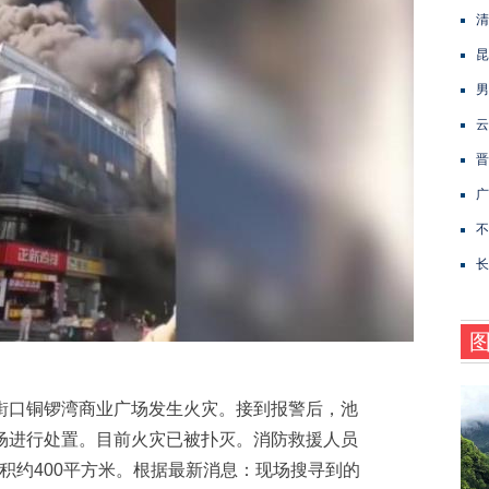
清
昆
男
云
晋
广
不
长
口铜锣湾商业广场发生火灾。接到报警后，池
场进行处置。目前火灾已被扑灭。消防救援人员
积约400平方米。根据最新消息：现场搜寻到的