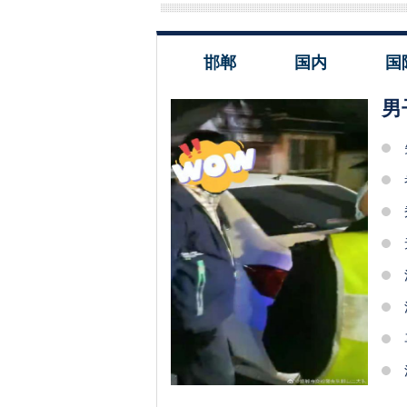
邯郸
国内
国
男