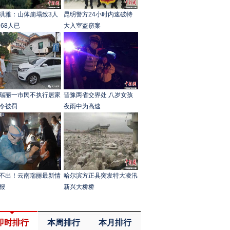
洪雅：山体崩塌致3人
昆明警方24小时内速破特
 68人已
大入室盗窃案
瑞丽一市民不执行居家
晋豫两省交界处 八岁女孩
令被罚
夜雨中为高速
不出！云南瑞丽最新情
哈尔滨方正县突发特大凌汛
报
新兴大桥桥
即时排行
本周排行
本月排行