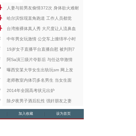
人妻与前男友偷情372次 身体欲火难耐
哈尔滨惊现直角跑道 工作人员都觉
台湾推裸体真人秀 大尺度让人流鼻血
中年男女玩激情 公交车上缠绵半小时
19岁女子直播平台直播自慰 被判刑7
阿Sa演三级片夺影后 与任达华激情
曝西安某大学女生出轨玩sm 网上发
老师教室内体罚多名男生 当女生面
2014年全国高考状元出炉
除夕夜男子酒后乱性 强奸朋友之妻
加入收藏
设为首页