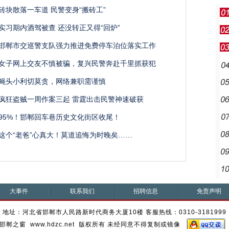
砖块散落一车道 民警变身“搬砖工”
实习期内酒驾被查 还没转正又得“回炉”
邯郸市交巡警支队强力推进免费停车泊位落实工作
女子网上交友不慎被骗，复兴民警奔赴千里抓获犯
蝇头小利切莫贪，网络兼职需谨慎
疯狂盗贼一周作案三起 雷霆出击民警神速破获
95%！邯郸回车巷历史文化街区收尾！
这个“老爸”心真大！莫道追悔为时晚矣……
大事件
联系我们
招聘信息
免责声明
地址：河北省邯郸市人民路新时代商务大厦10楼 客服热线：0310-3181999
邯郸之窗 www.hdzc.net 版权所有 未经同意不得复制或镜像