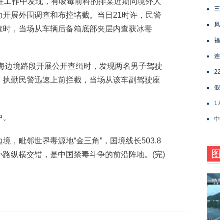
工作中发现，有吸毒前科的排某近期同境外人
三
开展外围调查和布控堵截。当日21时许，民警
风
查时，当场从车辆后备箱底部夹层内查获冰毒
福
连
海边境路段开展公开查缉时，发现两名男子驾驶
2
。执勤民警迅速上前拦截，当场从该车副驾驶座
假
1
中。
中
毗邻世界毒源地“金三角”，国境线长503.8
路纵横交错，是中国禁毒斗争的前沿阵地。(完)