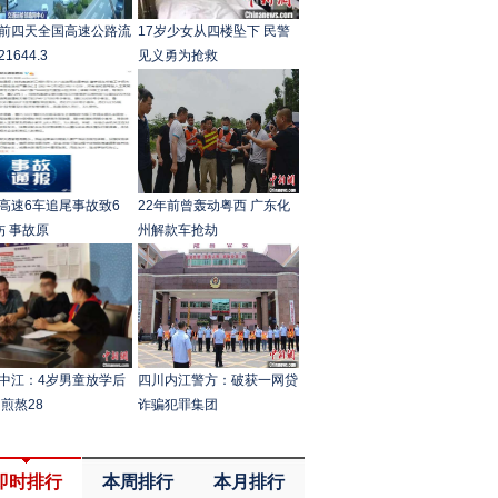
前四天全国高速公路流
17岁少女从四楼坠下 民警
1644.3
见义勇为抢救
高速6车追尾事故致6
22年前曾轰动粤西 广东化
伤 事故原
州解款车抢劫
中江：4岁男童放学后
四川内江警方：破获一网贷
 煎熬28
诈骗犯罪集团
即时排行
本周排行
本月排行