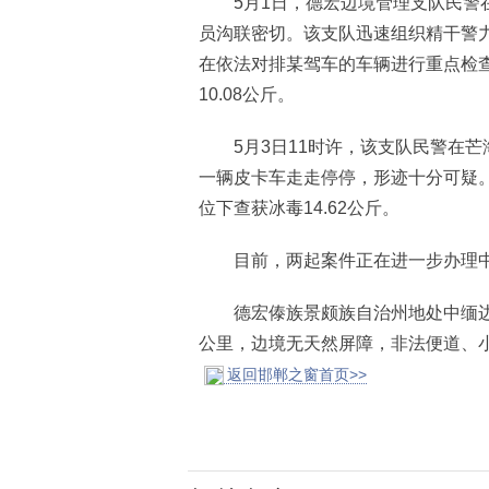
5月1日，德宏边境管理支队民警在
员沟联密切。该支队迅速组织精干警力
在依法对排某驾车的车辆进行重点检
10.08公斤。
5月3日11时许，该支队民警在芒
一辆皮卡车走走停停，形迹十分可疑
位下查获冰毒14.62公斤。
目前，两起案件正在进一步办理
德宏傣族景颇族自治州地处中缅边境，
公里，边境无天然屏障，非法便道、小
返回邯郸之窗首页>>