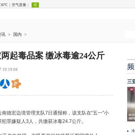
资讯
>
国内
>
两起毒品案 缴冰毒逾24公斤
频
7 19:19:04
三
云南德宏边境管理支队7日通报称，该支队在“五一”小
犯罪嫌疑人3人，共缴获冰毒24.7公斤。
冷