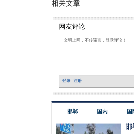
相关文章
邯郸
国内
国
邯