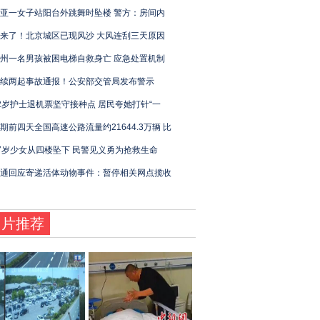
亚一女子站阳台外跳舞时坠楼 警方：房间内
来了！北京城区已现风沙 大风连刮三天原因
州一名男孩被困电梯自救身亡 应急处置机制
续两起事故通报！公安部交管局发布警示
2岁护士退机票坚守接种点 居民夸她打针“一
期前四天全国高速公路流量约21644.3万辆 比
7岁少女从四楼坠下 民警见义勇为抢救生命
通回应寄递活体动物事件：暂停相关网点揽收
图片推荐