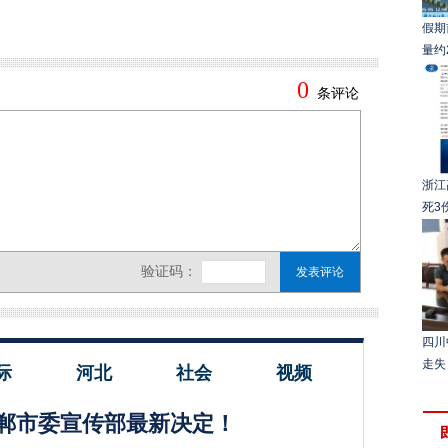
假期
量约2
浙江
死3
四川
走失
际
河北
社会
视频
郸市委宣传部最新决定！