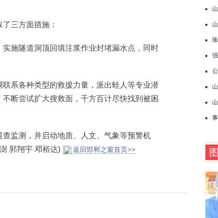
山
了三方面措施：
山
珠
实施隧道洞顶回填注浆作业封堵漏水点，同时
强
。
公
联系各种类型的救援力量，派出蛙人等专业潜
山
，不断尝试扩大搜救面，千方百计尽快找到被困
山
事
查监测，并启动地质、人文、气象等预警机
 郭翔宇 邓裕达)
返回邯郸之窗首页>>