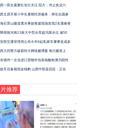
西一医生索要红包引关注 院方：停止执业六
西太原开展小学生暑期托管服务：师生自愿参
海石景山隧道透水事故救援现场发现2名遇难者
降雨致河南13座大中型水库超汛限水位 逾50
安部交通管理局公布今年6起私家车肇事造成多
西大同警方破获特大网络赌博案 每日赌资上
东德州一企业进口货物外包装核酸检测为阳性
故车后备厢现金钱豹 山西中阳县回应：正在
图片推荐