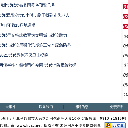
河北邯郸发布暴雨蓝色预警信号
邯郸民警努力5小时，终于找到走失老人
他们守着13座地道桥
邯郸星光特殊教育为文明城市建设助力
邯郸市建设局强化汛期施工安全应急防范
2021邯郸最美环保卫士揭晓
两辆半挂车相撞司机被困 邯郸消防紧急救援
大事件
联系我们
招聘信息
免责声明
地址：河北省邯郸市人民路新时代商务大厦10楼 客服热线：0310-3181999
邯郸之窗 www.hdzc.net 版权所有 未经同意不得复制或镜像