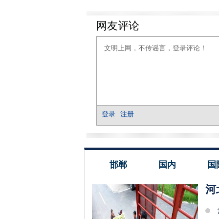
邯郸
国内
国
河