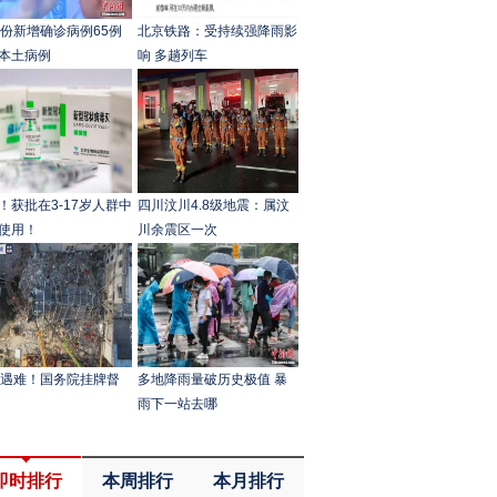
省份新增确诊病例65例
北京铁路：受持续强降雨影
本土病例
响 多趟列车
！获批在3-17岁人群中
四川汶川4.8级地震：属汶
使用！
川余震区一次
人遇难！国务院挂牌督
多地降雨量破历史极值 暴
雨下一站去哪
即时排行
本周排行
本月排行