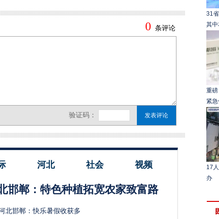
31
其中
重磅
紧急
际
河北
社会
视频
17
办
北邯郸：特色种植拓宽农家致富路
河北邯郸：快乐暑假收获多