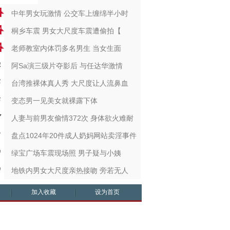
中年男女玩激情 公交车上缠绵半小时
桐乡车震 男女大尺度车震遭偷拍【
老师教室内体罚多名男生 当女生面
阿Sa演三级片夺影后 与任达华激情
台湾推裸体真人秀 大尺度让人流鼻血
变态男一见美女就裸露下体
人妻与前男友偷情372次 身体欲火难耐
盘点1024年20件成人奶妈网站卖淫事件
绿宝广场车震现场照 男子疑与小姨
地铁内男女大尺度亲热接吻 旁若无人
加入收藏
设为首页