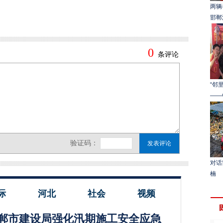
两辆
邯郸
“邻
——
对话
楠
际
河北
社会
视频
郸市建设局强化汛期施工安全应急