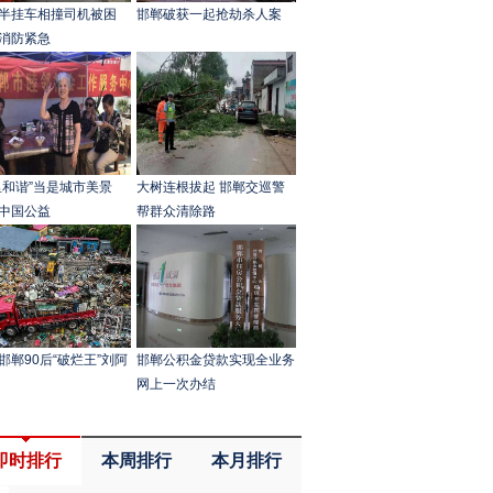
半挂车相撞司机被困
邯郸破获一起抢劫杀人案
消防紧急
里和谐”当是城市美景
大树连根拔起 邯郸交巡警
中国公益
帮群众清除路
邯郸90后“破烂王”刘阿
邯郸公积金贷款实现全业务
网上一次办结
即时排行
本周排行
本月排行