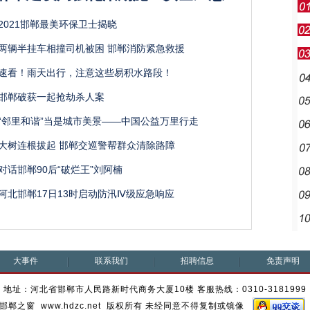
2021邯郸最美环保卫士揭晓
两辆半挂车相撞司机被困 邯郸消防紧急救援
速看！雨天出行，注意这些易积水路段！
邯郸破获一起抢劫杀人案
“邻里和谐”当是城市美景——中国公益万里行走
大树连根拔起 邯郸交巡警帮群众清除路障
对话邯郸90后“破烂王”刘阿楠
河北邯郸17日13时启动防汛Ⅳ级应急响应
大事件
联系我们
招聘信息
免责声明
地址：河北省邯郸市人民路新时代商务大厦10楼 客服热线：0310-3181999
邯郸之窗 www.hdzc.net 版权所有 未经同意不得复制或镜像