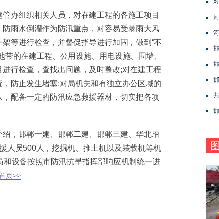
对
管办组织相关人员，对在建工程的各施工项目
河
、防雨水倒灌作为防汛重点，对容易受暴雨大风
河
手架等进行检查，并督促指导进行加固，做到“不
邯
洼地带的在建工程、公用设施、用电设施、围墙、
邯
目进行检查，查找出问题，及时整改;对在建工程
邯
查，防止发生堵塞;对局机关和有独立办公区域的
共
队，配备一定的防汛应急救援器材，切实把各项
邯
绍，邯郸一建、邯郸二建、邯郸三建、华北冶
援人员500人，挖掘机、推土机以及装载机等机
员和设备按照市防汛抗旱指挥部响应机制统一进
首页>>