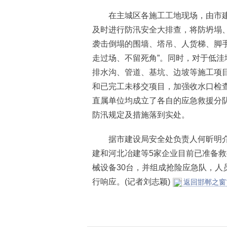
在主城区各施工工地现场，由市建
及时进行防汛安全大排查，将防坍塌
袭击倒塌的围墙、塔吊、人货梯、脚
走过场、不留死角”。同时，对于低
排水沟、管道、基坑、边坡等施工项
和已完工未移交项目，加强收水口检
直属单位均成立了各自的应急救援分
防汛规定及措施落到实处。
据市建设局安全处负责人何昕明介
建和河北冶建等5家企业目前已准备救
械设备30台，并组成抢险应急队，人
行响应。(记者刘志颖)
返回邯郸之窗