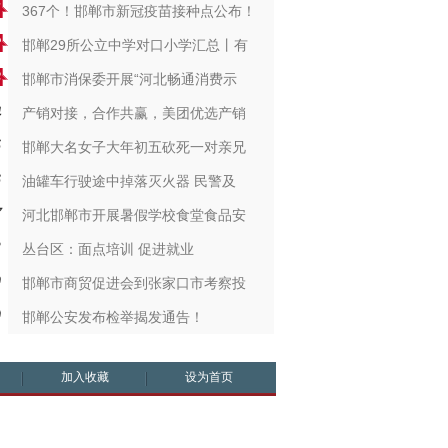
367个！邯郸市新冠疫苗接种点公布！
邯郸29所公立中学对口小学汇总丨有
邯郸市消保委开展“河北畅通消费示
产销对接，合作共赢，美团优选产销
邯郸大名女子大年初五砍死一对亲兄
油罐车行驶途中掉落灭火器 民警及
河北邯郸市开展暑假学校食堂食品安
丛台区：面点培训 促进就业
邯郸市商贸促进会到张家口市考察投
邯郸公安发布检举揭发通告！
加入收藏
设为首页