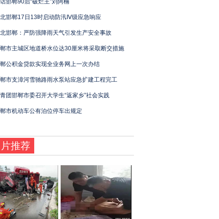
话邯郸90后“破烂王”刘阿楠
北邯郸17日13时启动防汛Ⅳ级应急响应
北邯郸：严防强降雨天气引发生产安全事故
郸市主城区地道桥水位达30厘米将采取断交措施
郸公积金贷款实现全业务网上一次办结
郸市支漳河雪驰路雨水泵站应急扩建工程完工
青团邯郸市委召开大学生“返家乡”社会实践
郸市机动车公有泊位停车出规定
图片推荐