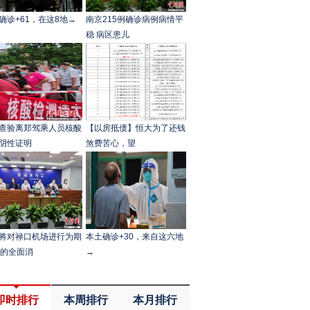
确诊+61，在这8地→
南京215例确诊病例病情平
稳 病区患儿
查验离郑驾乘人员核酸
【以房抵债】恒大为了还钱
阴性证明
煞费苦心，望
将对禄口机场进行为期
本土确诊+30，来自这六地
天的全面消
→
即时排行
本周排行
本月排行