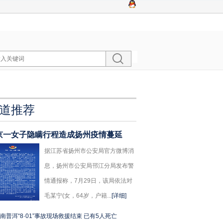
道推荐
京一女子隐瞒行程造成扬州疫情蔓延
据江苏省扬州市公安局官方微博消
息，扬州市公安局邗江分局发布警
情通报称，7月29日，该局依法对
毛某宁(女，64岁，户籍...
[详细]
南普洱“8·01”事故现场救援结束 已有5人死亡