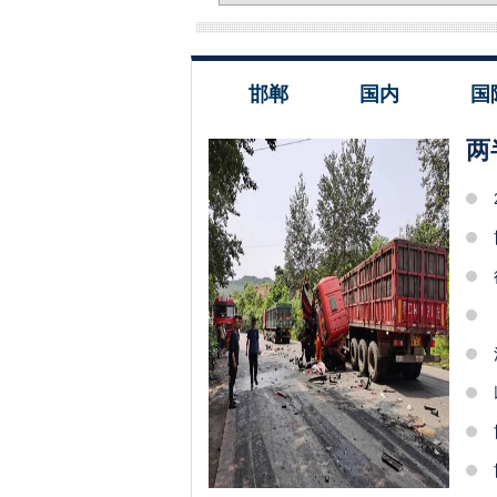
邯郸
国内
国
两