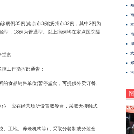
郑
南
病例35例(南京市3例;扬州市32例，其中2例为
本
为轻型，18例为普通型。以上病例均在定点医院隔
南
湖
武
停堂食
郑
控工作指挥部通告：
河
的食品销售单位)暂停堂食，可提供外卖订餐、
位，应在经营场所设置取餐台，采取无接触式
、工地、养老机构等)，采取分餐制或分装盒