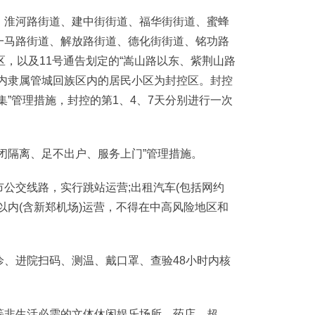
淮河路街道、建中街街道、福华街街道、蜜蜂
一马路街道、解放路街道、德化街街道、铭功路
区，以及11号通告划定的“嵩山路以东、紫荆山路
”内隶属管城回族区内的居民小区为封控区。封控
集”管理措施，封控的第1、4、7天分别进行一次
隔离、足不出户、服务上门”管理措施。
交线路，实行跳站运营;出租汽车(包括网约
以内(含新郑机场)运营，不得在中高风险地区和
进院扫码、测温、戴口罩、查验48小时内核
非生活必需的文体休闲娱乐场所。药店、超