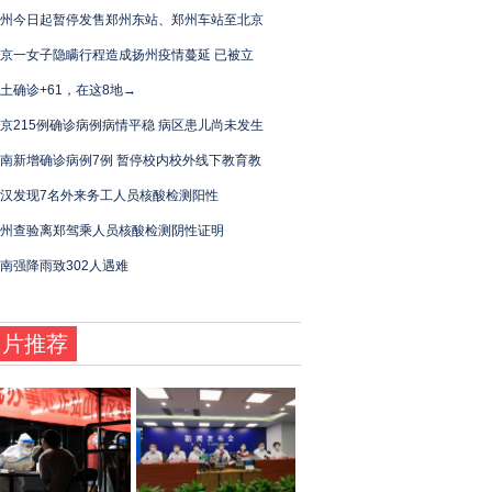
州今日起暂停发售郑州东站、郑州车站至北京
京一女子隐瞒行程造成扬州疫情蔓延 已被立
土确诊+61，在这8地→
京215例确诊病例病情平稳 病区患儿尚未发生
南新增确诊病例7例 暂停校内校外线下教育教
汉发现7名外来务工人员核酸检测阳性
州查验离郑驾乘人员核酸检测阴性证明
南强降雨致302人遇难
图片推荐