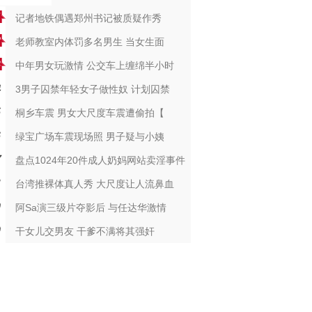
记者地铁偶遇郑州书记被质疑作秀
老师教室内体罚多名男生 当女生面
中年男女玩激情 公交车上缠绵半小时
3男子囚禁年轻女子做性奴 计划囚禁
桐乡车震 男女大尺度车震遭偷拍【
绿宝广场车震现场照 男子疑与小姨
盘点1024年20件成人奶妈网站卖淫事件
台湾推裸体真人秀 大尺度让人流鼻血
阿Sa演三级片夺影后 与任达华激情
干女儿交男友 干爹不满将其强奸