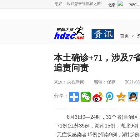
您好 ，欢迎您来到邯郸之窗!
首页
>
本土确诊+71，涉及
追责问责
来源：央视新闻
编辑：保存
2021-08
分享：
8月3日0—24时，31个省(自治
71例(江苏35例，湖南15例，湖北9
无症状感染者15例(河南9例，湖北3例