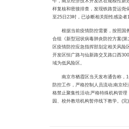
午，南京经济技术开发区在规模性新
样复核和密接排查，发现铁路货运尧
至25日23时，已诊断相关阳性感染者
根据当前疫情防控需要，按照国务
合组《新型冠状病毒肺炎防控方案(第九
区疫情防控应急指挥部划定相关风险
开发区恒广路与仙新路交叉路口西30
域为低风险区。
南京市栖霞区当天发布通告称，10月
防控工作，严格控制人员流动;南京经
格禁止聚集性活动;严格特殊机构管
园、校外教培机构暂停线下教学。(完)