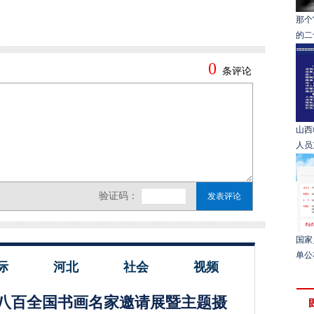
那个
的二
山西
人员
国家
单公
际
河北
社会
视频
八百全国书画名家邀请展暨主题摄