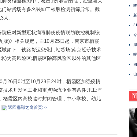
冠肺炎核酸检测中，检出1例混管阳性，经重新采
陕
化门站货场有多名装卸工核酸检测初筛异常。截
新
13人。
3
院应对新型冠状病毒肺炎疫情联防联控机制综
今
版)》相关规定，自10月25日起，南京市栖霞
湖
区域如下：铁路货运尧化门站货场(南京经济技术
呼
0米)为高风险区;栖霞区除高风险区以外的其他区
四
山
26日0时至10月28日24时，栖霞区加强疫情
济技术开发区工业和重点物流企业有条件开工;严
理，栖霞区内高校临时封闭管理，中小学校、幼儿
返回邯郸之窗首页>>