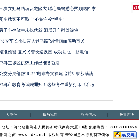
三岁女娃马路玩耍危险大 暖心民警悉心照顾送回家
货车载客不可取 当心货车变“祸车”
男子心存侥幸未找代驾 酒后开车醉驾被查
“公交车长搀扶盲人过马路”温情画面感动市民
精准预警 复兴民警快速反应 成功劝阻一起电信
邯郸主城区供热工作已准备就绪
公交分局部督“9.27”电诈专案福建追捕组收获满满
邯郸市教育考试院通知！这些考生重新打印《准考
大事件
联系我们
招聘信息
免责声明
地址：河北省邯郸市人民路新时代商务大厦10楼 客服热线：0310-3181999
邯郸之窗 www.hdzc.net 版权所有 未经同意不得复制或镜像