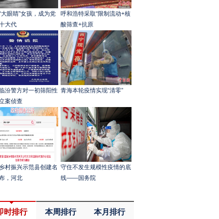
“大眼睛”女孩，成为党
呼和浩特采取“限制流动+核
十大代
酸筛查+抗原
临汾警方对一初筛阳性
青海本轮疫情实现“清零”
立案侦查
乡村振兴示范县创建名
守住不发生规模性疫情的底
布，河北
线——国务院
即时排行
本周排行
本月排行