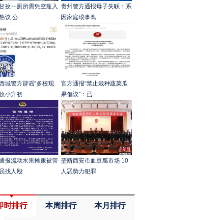
甘孜一厕所需凭空瓶入
贵州警方通报母子失联：系
热议 公
因家庭琐事离
西城警方辟谣“多校现
官方通报“禁止栽种蔬菜瓜
收小升初
果倡议”：已
通报流动水果摊贩被管
垄断西安市血豆腐市场 10
员找人殴
人恶势力犯罪
即时排行
本周排行
本月排行