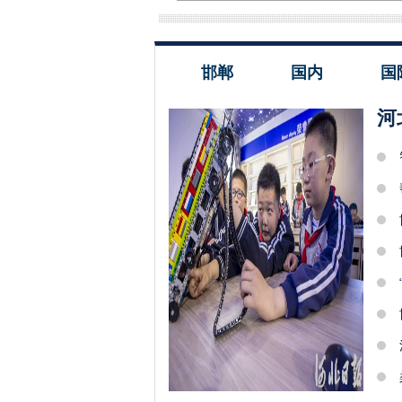
邯郸
国内
国
河