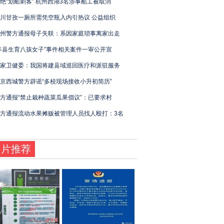
绝“划船刺客” 杭州西湖3名涉事船工被取消
川甘孜一厕所需凭空瓶入内引热议 公益组织
州警方通报母子失联：系因家庭琐事离家出走
丰县生育八孩女子”事件相关案件一审公开宣
家卫健委：我国将建县域巡回医疗和派驻服务
京西城警方辟谣“多校现场接收小升初简历”
方通报“禁止栽种蔬菜瓜果倡议”：已要求村
方通报流动水果摊贩被管理人员找人殴打：3名
图片推荐