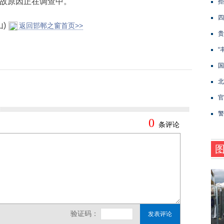
事故原因正在调查中。
拒
四
)
返回邯郸之窗首页>>
贵
“
国
北
官
警