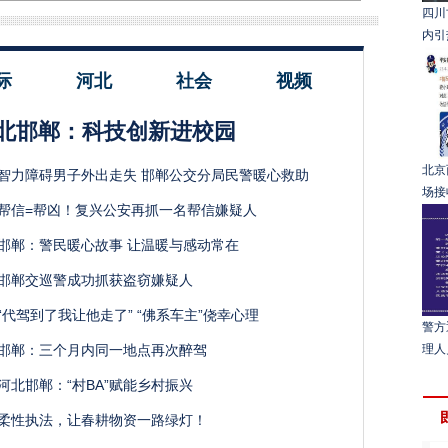
四川
内引
际
河北
社会
视频
北邯郸：科技创新进校园
北京
智力障碍男子外出走失 邯郸公交分局民警暖心救助
场接
帮信=帮凶！复兴公安再抓一名帮信嫌疑人
邯郸：警民暖心故事 让温暖与感动常在
邯郸交巡警成功抓获盗窃嫌疑人
“代驾到了我让他走了” “佛系车主”侥幸心理
警方
邯郸：三个月内同一地点再次醉驾
理人
河北邯郸：“村BA”赋能乡村振兴
柔性执法，让春耕物资一路绿灯！