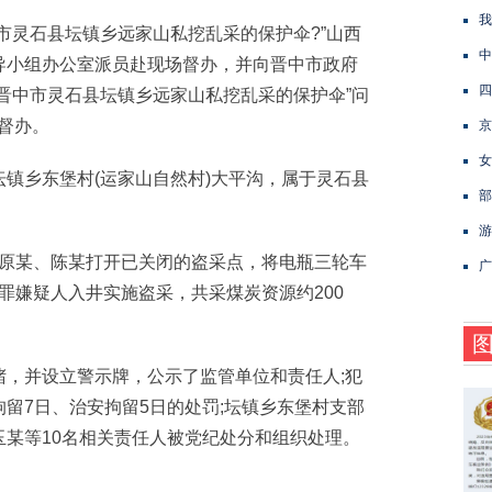
我
灵石县坛镇乡远家山私挖乱采的保护伞?”山西
中
导小组办公室派员赴现场督办，并向晋中市政府
四
晋中市灵石县坛镇乡远家山私挖乱采的保护伞”问
踪督办。
京
女
乡东堡村(运家山自然村)大平沟，属于灵石县
部
。
游
人原某、陈某打开已关闭的盗采点，将电瓶三轮车
广
犯罪嫌疑人入井实施盗采，共采煤炭资源约200
并设立警示牌，公示了监管单位和责任人;犯
留7日、治安拘留5日的处罚;坛镇乡东堡村支部
某等10名相关责任人被党纪处分和组织处理。