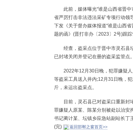
此前，媒体曝光“谁是山西省晋中市
省严厉打击非法违法采矿专项行动领
下发《关于督办媒体报道“谁是山西省
题的函》(晋打非办〔2023〕2号)跟
经查，盗采点位于晋中市灵石县坛镇
已封堵关闭并登记在册的盗采监管点
2022年12月30日晚，犯罪嫌疑
等盗采工具送入井内;12月31日晚，
斤，未运出盗采点。
目前，灵石县已对盗采口重新封堵，
罪嫌疑人原某、陈某分别被处以治安拘
书记蔺计某、坛镇乡应急站副站长丁玉
(完)
返回邯郸之窗首页>>