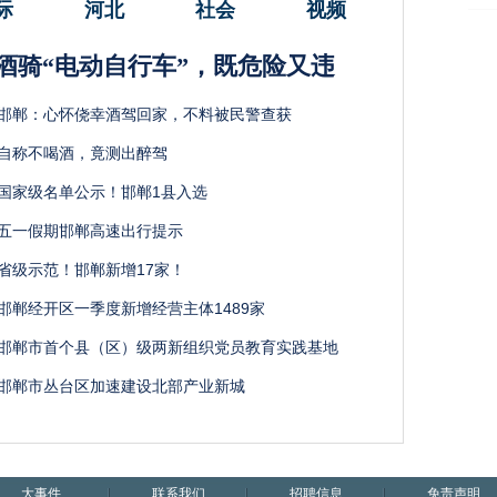
际
河北
社会
视频
酒骑“电动自行车”，既危险又违
邯郸：心怀侥幸酒驾回家，不料被民警查获
自称不喝酒，竟测出醉驾
国家级名单公示！邯郸1县入选
五一假期邯郸高速出行提示
省级示范！邯郸新增17家！
邯郸经开区一季度新增经营主体1489家
邯郸市首个县（区）级两新组织党员教育实践基地
邯郸市丛台区加速建设北部产业新城
大事件
联系我们
招聘信息
免责声明