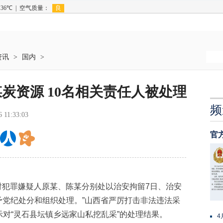
资讯
>
国内
>
炭资源 10名相关责任人被处理
频
6 11:33:03
官
“对犯罪嫌疑人原某、陈某分别处以治安拘留7日、治安
给予党纪处分和组织处理。”山西省严厉打击非法违法采
对“灵石县坛镇乡远家山私挖乱采”的处理结果。
4