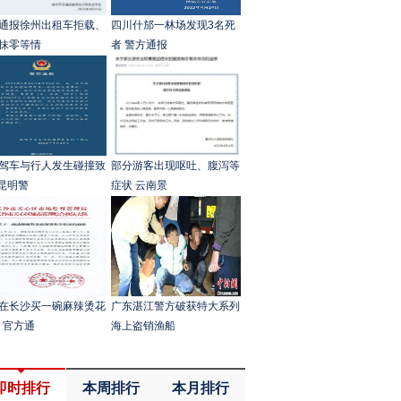
通报徐州出租车拒载、
四川什邡一林场发现3名死
抹零等情
者 警方通报
驾车与行人发生碰撞致
部分游客出现呕吐、腹泻等
 昆明警
症状 云南景
在长沙买一碗麻辣烫花
广东湛江警方破获特大系列
元 官方通
海上盗销渔船
即时排行
本周排行
本月排行