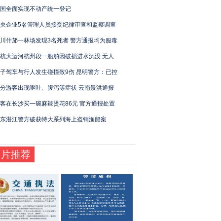
国全面实现不动产统一登记
央企业5名管理人员接受纪律审查和监察调查
川什邡一林场发现3名死者 警方通报均为服毒
杭大运河杭州段一船舶因破损进水沉没 无人
子驾车与行人发生碰撞致9伤 昆明警方：已控
分游客出现呕吐、腹泻等症状 云南景洪通报
客在长沙买一碗麻辣烫花86元 官方通报处置
东湛江警方破获特大系列海上盗销渔船案
图片推荐