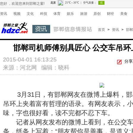
您好 ，欢迎您来到邯郸之窗!
资讯
视频
文化
科技
体育
娱乐
旅游
原创
财经
美食
首页
>
资讯
>
邯郸
邯郸司机师傅别具匠心 公交车吊环
2015-04-01 16:13:25
分享
来源：河北网 编辑：晓科
3月31日，有邯郸网友在微博上爆料，邯
吊环上夹着富有哲理的语录。有网友表示，
味，字也很好看，读不完都不忍下车。
记者从网友发布的微博上看到，在公交车
条，纸条上写着：“朋友帮你是善事，是道义