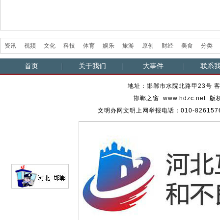
资讯
视频
文化
科技
体育
娱乐
旅游
原创
财经
美食
分类
首页
关于我们
大事件
联系
地址：邯郸市水院北路甲23号 客服热
邯郸之窗 www.hdzc.ne
文明办网文明上网举报电话：010-82615762