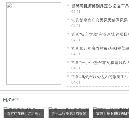
邯郸司机师傅别具匠心 公交车
04-01
涉县娲皇宫庙会民风民俗秀风采
04-01
邯郸“板车大叔”穷游冰城 终极
04-01
邯郸预计年底农村移动4G覆盖率
04-01
邯郸“张小生包子铺”免费请残疾
04-01
邯郸49岁摄影女达人的微笑生活
04-01
网罗天下
真实存在被诅咒之椅：
美一工程师临终前曝光
震惊！脱下和服的日
任何人...
外星人...
女人竟...