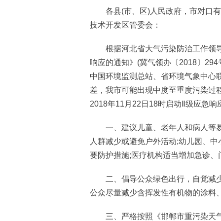
各县(市、区)人民政府，市对口有
技术开发区管委会：
根据河北省大气污染防治工作领导
响应的通知》(冀气领办〔2018〕2
中国环境监测总站、省环境气象中心联
差，我市可能出现中度至重度污染过
2018年11月22日18时启动Ⅱ级应
一、建议儿童、老年人和病人等易感
人群减少或避免户外活动;幼儿园、中
要防护措施;医疗机构适当增加急诊、
二、倡导公众绿色出行，自觉减少
公众尽量减少含挥发性有机物的涂料
三、严格按照《邯郸市重污染天气应急预