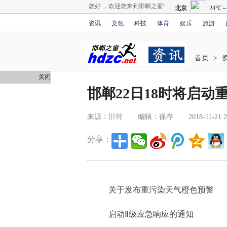
您好 ，欢迎您来到邯郸之窗!
资讯
文化
科技
体育
娱乐
旅游
首页
>
关闭
邯郸22日18时将启
来源：
邯郸
编辑：保存
2018-11-21 2
分享：
关于发布重污染天气橙色预警
启动Ⅱ级应急响应的通知