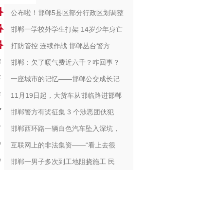
公布啦！邯郸5县区部分行政区划调整
邯郸一学校外学生打架 14岁少年身亡
打防管控 连续作战 邯郸丛台警方
邯郸：欠了暖气费近六千？咋回事？
一座城市的记忆——邯郸公交成长记
11月19日起，大货车从邯临路进邯郸
邯郸警方有奖征集 3 个涉恶团伙犯
邯郸西环路一辆白色汽车坠入深坑，
互联网上的非法集资——“看上去很
邯郸一男子多次到工地阻挠施工 民