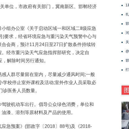
1
关单位，市政府有关部门，冀南新区、邯郸经济
扎
邯
小组办公室《关于启动区域一和区域二Ⅱ级应急
河
94号)要求，经省环境应急与重污染天气预警中心与
关
合会商，预计11月24日至27日扩散条件持续转
@
程。经市重污染天气应急指挥部研究，决定自
急响应，解除时间另行通知。
邯
打
人群尽量留在室内，尽量减少通风时间;一般
小学校停止室外课程及活动;室外作业人员采取必
门诊医务人员数量。
驾驶机动车出行。倡导公众绿色消费，单位和
、油漆、溶剂等原材料及产品的使用。
案》(邯政字〔2018〕88号)及《2018-