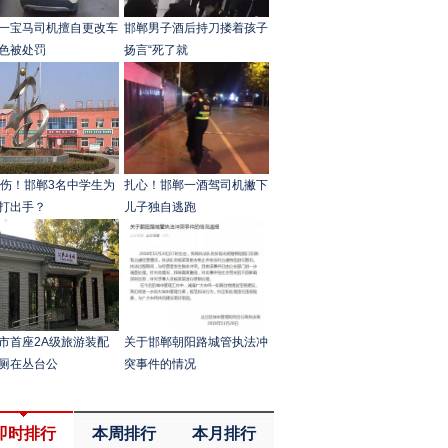
一宝马司机擅自更改车
邯郸男子酒后持刀搂着孩子
色被处罚
扬言“死了就
2伤！邯郸3名中学生为
扎心！邯郸一酒驾司机撇下
打出手？
儿子独自逃跑
市首座2A级旅游装配
关于邯郸朝阳路城管执法冲
厕在丛台公
突事件的情况
即时排行
本周排行
本月排行