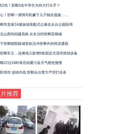
死2伤！邯郸3名中学生为何大打出手？
心！邯郸一酒驾司机撇下儿子独自逃跑……
郸市首座2A级旅游装配式公厕在丛台公园投用
北山西间拟建高铁 从长治经邯郸至聊城
于邯郸朝阳路城管执法冲突事件的情况通报
邯郸车主，这俩地儿新增8套固定式违停抓拍设备
郸22日18时将启动重污染天气橙色预警
防管控 连续作战 邯郸丛台警方严厉打击各
图片推荐