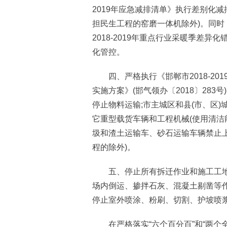
2019年应急减排清单》执行差别化
担民生工程的窑磨一体机除外)。同
2018-2019年重点行业采暖季差异化
化管控。
四、严格执行《邯郸市2018-20
实施方案》(邯气领办〔2018〕28
停止物料运输;市主城区和县(市、区
它重型载货车辆和工程机械(使用清洁
圾和渣土运输车、砂石运输车辆禁止
程的除外)。
五、停止所有拆迁作业和施工工地的
场内倒运、掺拌石灰、混凝土剔凿等
停止室外喷涂、粉刷、切割、护坡喷
在严格落实“六个百分百”和“两个全