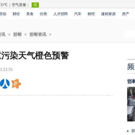
原创
财经
美食
分类
人才招聘
汽车
财经
建材家居
房产
资讯
>
邯郸
>
邯郸资讯
>
动重污染天气橙色预警
频
1:21:51
邯
邯