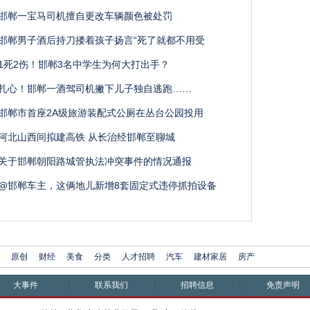
邯郸一宝马司机擅自更改车辆颜色被处罚
邯郸男子酒后持刀搂着孩子扬言“死了就都不用受
1死2伤！邯郸3名中学生为何大打出手？
扎心！邯郸一酒驾司机撇下儿子独自逃跑……
邯郸市首座2A级旅游装配式公厕在丛台公园投用
河北山西间拟建高铁 从长治经邯郸至聊城
关于邯郸朝阳路城管执法冲突事件的情况通报
@邯郸车主，这俩地儿新增8套固定式违停抓拍设备
原创
财经
美食
分类
人才招聘
汽车
建材家居
房产
大事件
联系我们
招聘信息
免责声明