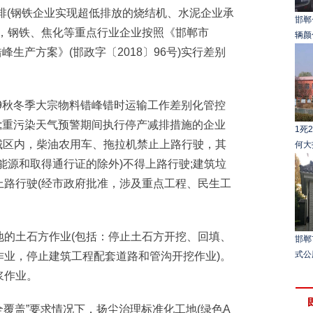
减排(钢铁企业实现超低排放的烧结机、水泥企业承
邯郸
时，钢铁、焦化等重点行业企业按照《邯郸市
辆颜
错峰生产方案》(邯政字〔2018〕96号)实行差别
19秋冬季大宗物料错峰错时运输工作差别化管控
3号);重污染天气预警期间执行停产减排措施的企业
1死
)城区内，柴油农用车、拖拉机禁止上路行驶，其
何大
能源和取得通行证的除外)不得上路行驶;建筑垃
上路行驶(经市政府批准，涉及重点工程、民生工
土石方作业(包括：停止土石方开挖、回填、
邯郸
式公
作业，停止建筑工程配套道路和管沟开挖作业)。
浆作业。
覆盖”要求情况下，扬尘治理标准化工地(绿色A