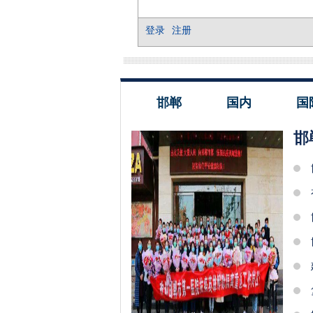
邯郸
国内
国
邯