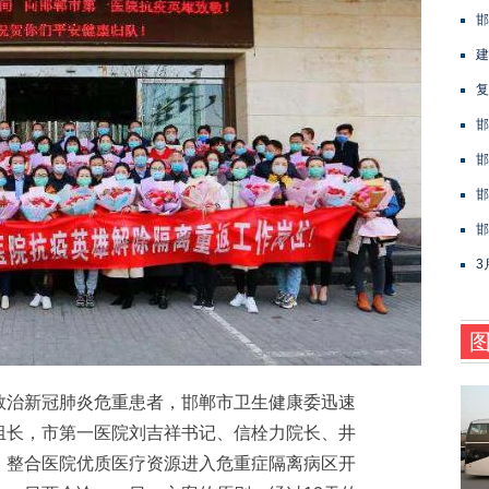
邯
建
复
邯
邯
邯
邯
3
治新冠肺炎危重患者，邯郸市卫生健康委迅速
组长，市第一医院刘吉祥书记、信栓力院长、井
，整合医院优质医疗资源进入危重症隔离病区开