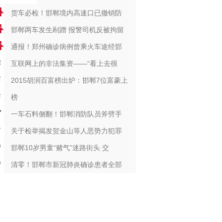
货车必检！邯郸境内高速口已撤销防
邯郸两车发生剐蹭 报警司机反被拘留
通报！郑州确诊病例曾乘火车途经邯
互联网上的非法集资——“看上去很
2015胡润百富榜出炉：邯郸7位富豪上
榜
一车石料侧翻！邯郸消防队员斧劈手
关于检举揭发贺金山等人恶势力犯罪
邯郸10岁男童“赌气”迷路街头 交
清零！邯郸市新冠肺炎确诊患者全部