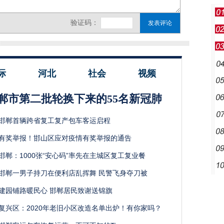
际
河北
社会
视频
郸市第二批轮换下来的55名新冠肺
邯郸首辆跨省复工复产包车客运启程
有奖举报！邯山区应对疫情有奖举报的通告
邯郸：1000张“安心码”率先在主城区复工复业餐
邯郸一男子持刀在便利店乱挥舞 民警飞身夺刀被
建园铺路暖民心 邯郸居民致谢送锦旗
复兴区：2020年老旧小区改造名单出炉！有你家吗？