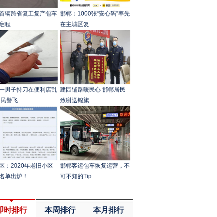
首辆跨省复工复产包车
邯郸：1000张“安心码”率先
启程
在主城区复
一男子持刀在便利店乱
建园铺路暖民心 邯郸居民
 民警飞
致谢送锦旗
区：2020年老旧小区
邯郸客运包车恢复运营，不
名单出炉！
可不知的Tip
即时排行
本周排行
本月排行