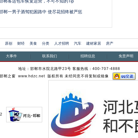
邯郸客运包车恢复运营，不可不知的Tip
邯郸一男子酒驾犯困路中 使尽花招终被严惩
原创
财经
美食
分类
人才招聘
汽车
建材家居
房产
大事件
联系我们
招聘信息
免责声明
地址：邯郸市水院北路甲23号 客服热线：400-707-4888
邯郸之窗 www.hdzc.net 版权所有 未经同意不得复制或镜像
62