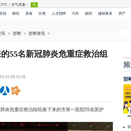
原创
财经
美食
分类
人才招聘
汽车
财经
建材家居
房产
资讯
>
邯郸
>
邯郸资讯
>
的55名新冠肺炎危重症救治组
频
03-15 09:33:58
邯
肺炎危重症救治组轮换下来的市第一医院55名医护
邯