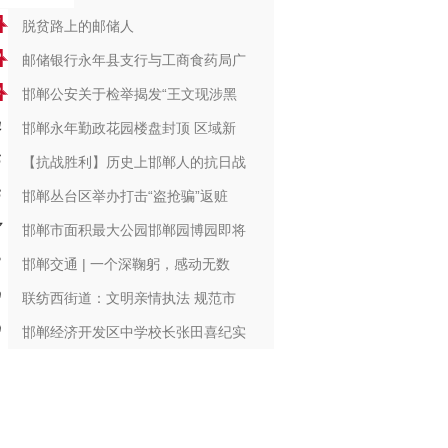
脱贫路上的邮储人
邮储银行永年县支行与工商食药局广
邯郸公安关于检举揭发“王文现涉黑
邯郸永年勤政花园楼盘封顶 区域新
【抗战胜利】历史上邯郸人的抗日战
邯郸丛台区举办打击“盗抢骗”返赃
邯郸市面积最大公园邯郸园博园即将
邯郸交通 | 一个深鞠躬，感动无数
联纺西街道：文明亲情执法 规范市
邯郸经济开发区中学校长张田喜纪实