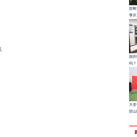
邯郸
季开
机
国庆
吗？
大变
邯山