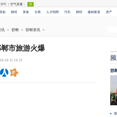
原创
财经
美食
分类
人才招聘
汽车
财经
建材家居
房产
资讯
>
邯郸
>
邯郸资讯
>
邯郸市旅游火爆
频
10-10 11:14:33
邯
值