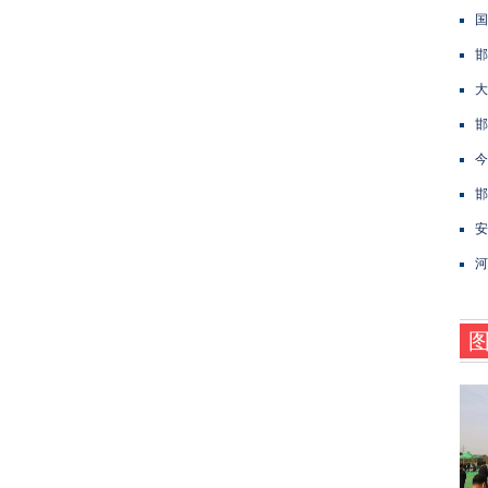
国
邯
大
邯
今
邯
安
河