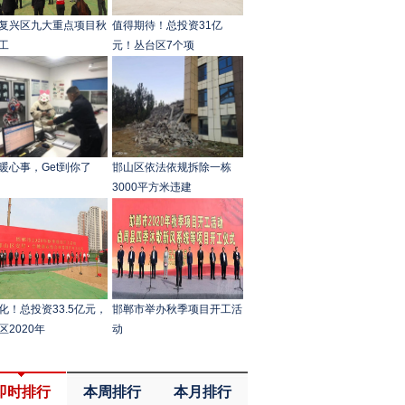
复兴区九大重点项目秋
值得期待！总投资31亿
工
元！丛台区7个项
暖心事，Get到你了
邯山区依法依规拆除一栋
3000平方米违建
化！总投资33.5亿元，
邯郸市举办秋季项目开工活
区2020年
动
即时排行
本周排行
本月排行