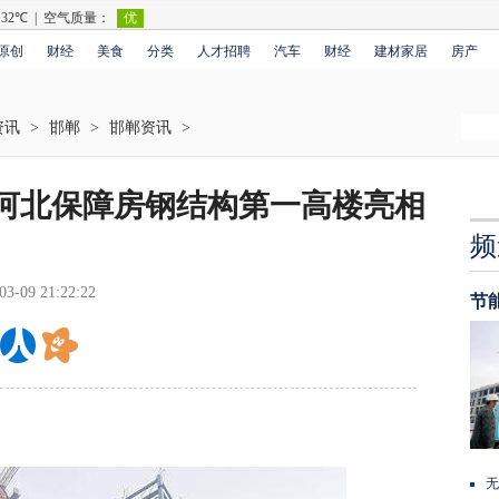
原创
财经
美食
分类
人才招聘
汽车
财经
建材家居
房产
资讯
>
邯郸
>
邯郸资讯
>
 河北保障房钢结构第一高楼亮相
频
03-09 21:22:22
节
无