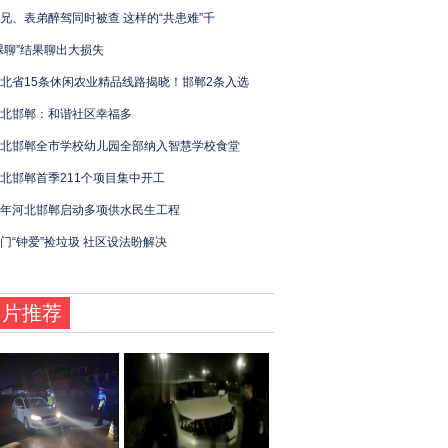
兄、表弟醉驾同时被查 这样的“共患难”千
裸聊”结果聊出大损失
北省15条休闲农业精品线路揭晓！邯郸2条入选
北邯郸：和谐社区幸福多
北邯郸全市学校幼儿园全部纳入智慧学校食堂
北邯郸首季211个项目集中开工
年河北邯郸启动多项供水民生工程
门“钟爱”捡垃圾 社区设法盼解决
图片推荐