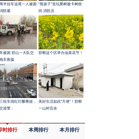
两半挂车追尾一人被困
“熊孩子”贪玩爬树被卡树杈
消防紧
间 消防员
车被困 邯山一大队交
邯郸这个区举办油菜花节！
拖车救援
三轮车闯红灯酿事故，
美好生活如此“方便”！邯郸
交巡警：
一山村百余
即时排行
本周排行
本月排行