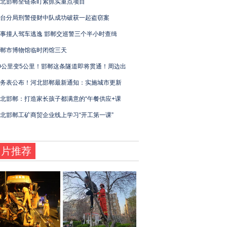
北邯郸全链条盯紧抓实重点项目
台分局刑警侵财中队成功破获一起盗窃案
事撞人驾车逃逸 邯郸交巡警三个半小时查缉
郸市博物馆临时闭馆三天
0公里变5公里！邯郸这条隧道即将贯通！周边出
务表公布！河北邯郸最新通知：实施城市更新
北邯郸：打造家长孩子都满意的“午餐供应+课
北邯郸工矿商贸企业线上学习“开工第一课”
图片推荐