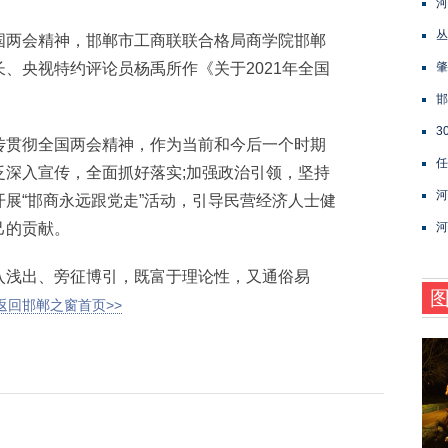
河
丛
两会精神，邯郸市工商联联合格局商学院邯郸
、央视特约评论员杨禹所作《关于2021年全国
肇
邯
3
贯彻全国两会精神，作为当前和今后一个时期
任
泛深入宣传，全面抓好落实;加强政治引领，坚持
河
展“邯商永远跟党走”活动，引导民营经济人士健
己的贡献。
河
浅出、旁征博引，既富于理论性，又通俗易
返回邯郸之窗首页>>