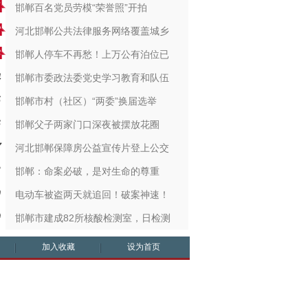
邯郸百名党员劳模“荣誉照”开拍
河北邯郸公共法律服务网络覆盖城乡
邯郸人停车不再愁！上万公有泊位已
邯郸市委政法委党史学习教育和队伍
邯郸市村（社区）“两委”换届选举
邯郸父子两家门口深夜被摆放花圈
河北邯郸保障房公益宣传片登上公交
邯郸：命案必破，是对生命的尊重
电动车被盗两天就追回！破案神速！
邯郸市建成82所核酸检测室，日检测
加入收藏
设为首页