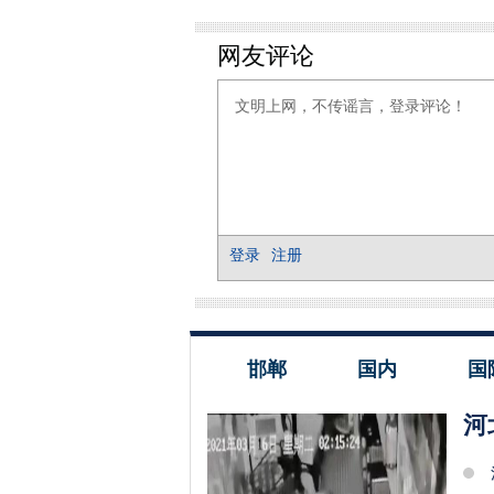
邯郸
国内
国
河