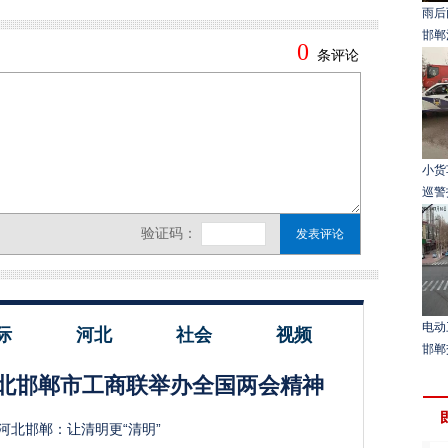
雨后
邯郸
小货
巡警
电动
际
河北
社会
视频
邯郸
北邯郸市工商联举办全国两会精神
河北邯郸：让清明更“清明”