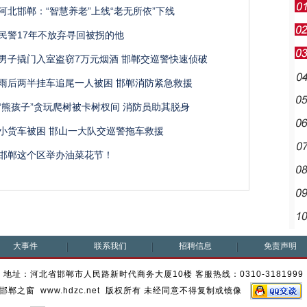
河北邯郸：“智慧养老”上线“老无所依”下线
民警17年不放弃寻回被拐的他
男子撬门入室盗窃7万元烟酒 邯郸交巡警快速侦破
雨后两半挂车追尾一人被困 邯郸消防紧急救援
“熊孩子”贪玩爬树被卡树杈间 消防员助其脱身
小货车被困 邯山一大队交巡警拖车救援
邯郸这个区举办油菜花节！
大事件
联系我们
招聘信息
免责声明
地址：河北省邯郸市人民路新时代商务大厦10楼 客服热线：0310-3181999
邯郸之窗 www.hdzc.net 版权所有 未经同意不得复制或镜像