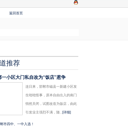
返回首页
道推荐
郸一小区大门私自改为“饭店”惹争
连日来，邯郸市磁县一新建小区发
生咄咄怪事，原本自由出入的南门
悄然关闭，试图改造为饭店，由此
引发业主强烈不满，随...
[详细]
郸市四中、一中入选！