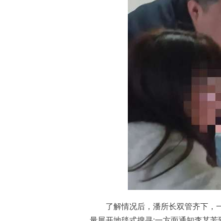
了解情况后，潘所长双管齐下，一
量展开地毯式搜寻;一方面通知李某芳