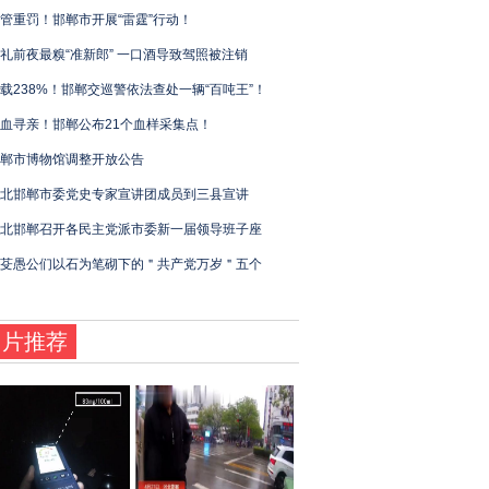
管重罚！邯郸市开展“雷霆”行动！
礼前夜最糗“准新郎” 一口酒导致驾照被注销
载238%！邯郸交巡警依法查处一辆“百吨王”！
血寻亲！邯郸公布21个血样采集点！
郸市博物馆调整开放公告
北邯郸市委党史专家宣讲团成员到三县宣讲
北邯郸召开各民主党派市委新一届领导班子座
芟愚公们以石为笔砌下的＂共产党万岁＂五个
图片推荐