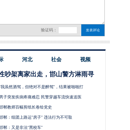
际
河北
社会
视频
性吵架离家出走，邯山警方淋雨寻
“我虽然酒驾，但绝对不是醉驾”，结果被啪啪打
男子突发疾病疼痛难忍 民警穿越车流快速送医
邯郸教师百幅剪纸长卷绘党史
邯郸：组团上路运”房子” 违法行为不可取
邯郸：又是非法“黑校车”