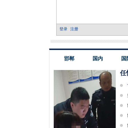
邯郸
国内
国
任