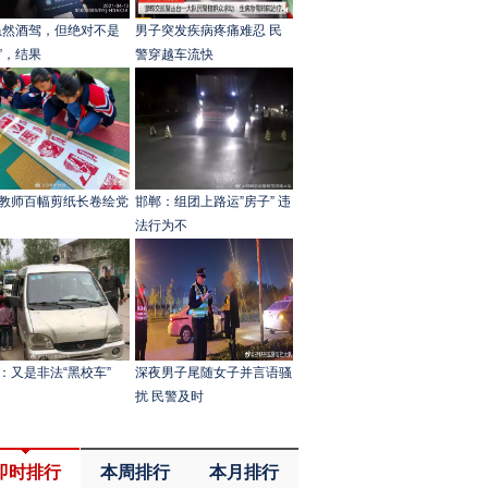
虽然酒驾，但绝对不是
男子突发疾病疼痛难忍 民
”，结果
警穿越车流快
教师百幅剪纸长卷绘党
邯郸：组团上路运”房子” 违
法行为不
：又是非法“黑校车”
深夜男子尾随女子并言语骚
扰 民警及时
即时排行
本周排行
本月排行