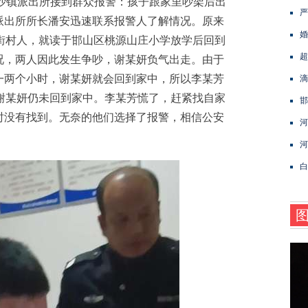
，河沙镇派出所接到群众报警：孩子跟家里吵架后出
严
派出所所长潘安迅速联系报警人了解情况。原来
婚
街村人，就读于邯山区桃源山庄小学放学后回到
超
况，两人因此发生争吵，谢某妍负气出走。由于
一两个小时，谢某妍就会回到家中，所以李某芳
滴
谢某妍仍未回到家中。李某芳慌了，赶紧找自家
邯
时没有找到。无奈的他们选择了报警，相信公安
河
河
白