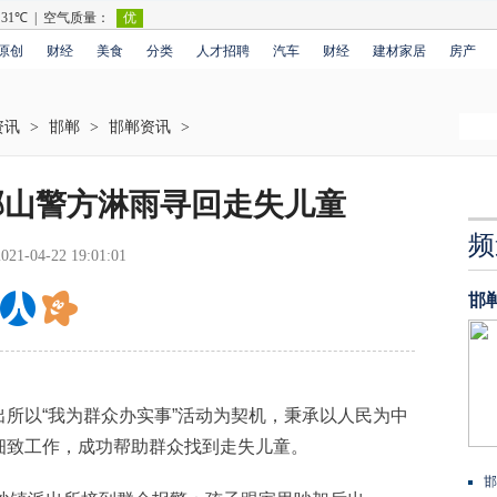
原创
财经
美食
分类
人才招聘
汽车
财经
建材家居
房产
资讯
>
邯郸
>
邯郸资讯
>
邯山警方淋雨寻回走失儿童
频
2021-04-22 19:01:01
邯
以“我为群众办实事”活动为契机，秉承以人民为中
细致工作，成功帮助群众找到走失儿童。
邯