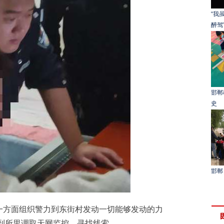
“我
醉驾
邯郸
史
邯郸
方面组织警力到东街村发动一切能够发动的力
到所里调取天网监控，寻找线索。