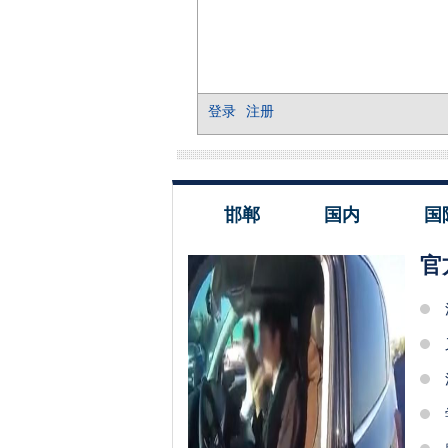
邯郸
国内
国
官