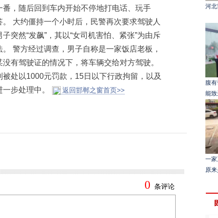
河北
一番，随后回到车内开始不停地打电话、玩手
答。 大约僵持一个小时后，民警再次要求驾驶人
子突然“发飙”，其以“女司机害怕、紧张”为由斥
法。 警方经过调查，男子自称是一家饭店老板，
某没有驾驶证的情况下，将车辆交给对方驾驶。
被处以1000元罚款，15日以下行政拘留，以及
腹有
进一步处理中。
返回邯郸之窗首页>>
能致
一家
原来