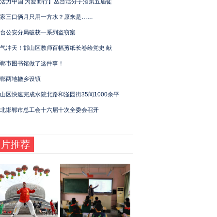
活力中国 为爱而行】丛台活分子酒第五届徒
家三口俩月只用一方水？原来是……
台公安分局破获一系列盗窃案
气冲天！邯山区教师百幅剪纸长卷绘党史 献
郸市图书馆做了这件事！
郸两地撤乡设镇
山区快速完成水院北路和滏园街35间1000余平
北邯郸市总工会十六届十次全委会召开
图片推荐