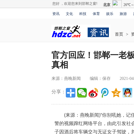
您好 ，欢迎您来到邯郸之窗!
资讯
文化
科技
体育
娱乐
旅游
首页
>
官方回应！邯郸一老
真相
来源：燕晚新闻
编辑：保存
2021-04
分享：
(来源：燕晚新闻)“你别吼她，记住
警的视频蹿红网络平台，由此引发社会
子因酒后将车辆交与无证女子驾驶，