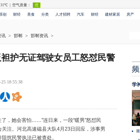
原创
财经
美食
分类
人才招聘
汽车
财经
建材家居
房产
资讯
>
邯郸
>
邯郸资讯
>
板袒护无证驾驶女员工怒怼民警
频
-25 18:55:38
学
了，她会害怕……”连日来，一段“暖男”怒怼民
关注。河北高速磁县大队4月23日回应，涉事男
腹
并阻扰民警执法已被查处。