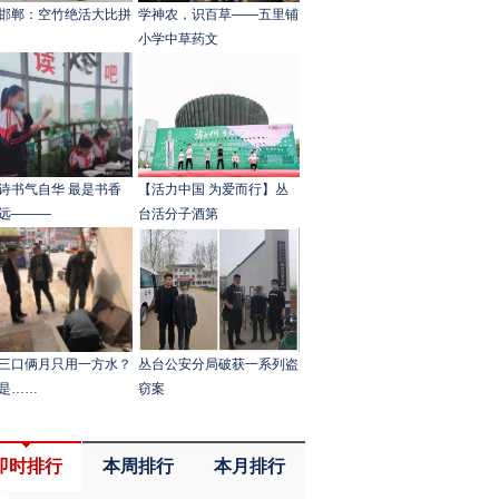
邯郸：空竹绝活大比拼
学神农，识百草——五里铺
小学中草药文
诗书气自华 最是书香
【活力中国 为爱而行】丛
远———
台活分子酒第
三口俩月只用一方水？
丛台公安分局破获一系列盗
是……
窃案
即时排行
本周排行
本月排行