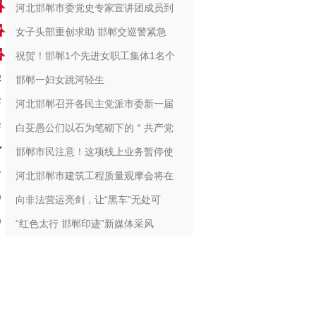
河北邯郸市委党史专家宣讲团成员到
女子头部重创求助 邯郸交巡警紧急
祝贺！邯郸1个先进女职工集体1名个
邯郸一妇女跳河轻生
河北邯郸召开各民主党派市委新一届
白芟愚公们以石为笔砌下的＂共产党
邯郸市民注意！这项线上业务暂停使
河北邯郸市建筑工程质量观摩会将在
向非法营运亮剑，让“黑车”无处可
“红色太行 邯郸印迹”新媒体采风