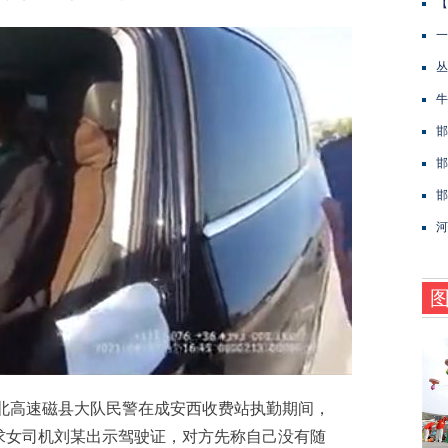
【
一
丛
牛
邯
邯
邯
河
北高速磁县大队民警在成安西收费站执勤期间，
求女司机刘某出示驾驶证，对方先称自己没有随