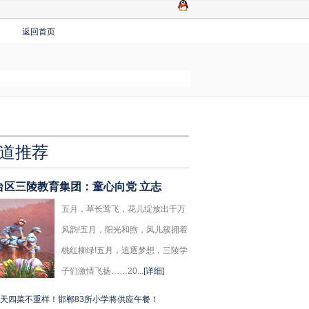
返回首页
道推荐
台区三陵教育集团：童心向党 立志
五月，草长莺飞，花儿绽放出千万
风韵!五月，阳光和煦，风儿簇拥着
桃红柳绿!五月，追逐梦想，三陵学
子们激情飞扬……20...
[详细]
天四菜不重样！邯郸83所小学将供应午餐！