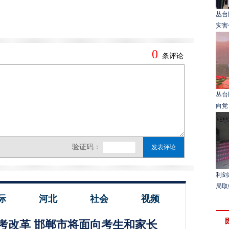
丛台
灾害
丛台
向党
利剑
局取
际
河北
社会
视频
考改革 邯郸市将面向考生和家长