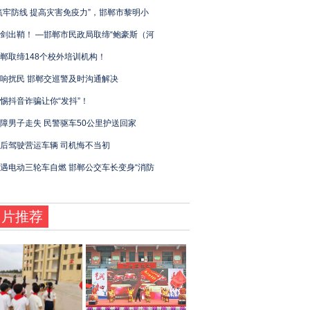
筑牢防线 提高灾害免疫力”，邯郸市黎明小
剑出鞘！ —邯郸市民政局取缔“鲍豪斯（河
郸取缔148个校外培训机构！
响扰民 邯郸交巡警及时沟通解决
惕抖音诈骗让你“发抖”！
障男子走失 民警驱车50公里护送回家
后驾驶营运车辆 司机悔不当初
遇电动三轮车自燃 邯郸公交车长变身“消防
图片推荐