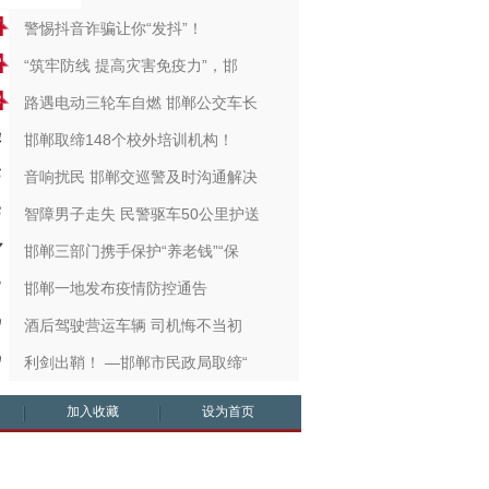
警惕抖音诈骗让你“发抖”！
“筑牢防线 提高灾害免疫力”，邯
路遇电动三轮车自燃 邯郸公交车长
邯郸取缔148个校外培训机构！
音响扰民 邯郸交巡警及时沟通解决
智障男子走失 民警驱车50公里护送
邯郸三部门携手保护“养老钱”“保
邯郸一地发布疫情防控通告
酒后驾驶营运车辆 司机悔不当初
利剑出鞘！ —邯郸市民政局取缔“
加入收藏
设为首页