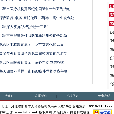
邯郸市医疗机构开展纪念国际护士节系列活动
深夜骑行“带病”摩托兜风 邯郸市一高中生被查处
邯郸深入实施“大气治理十二条”
邯郸市开展建设领域防范非法集资宣传活动
丛台区工程教育集团：防范灾害化解风险
黄粱梦教育集团举办第二届校园文化艺术节
丛台区三陵教育集团：童心向党 立志报国
每天四菜不重样！邯郸83所小学将供应午餐！
大事件
联系我们
招聘信息
免责声明
地址：河北省邯郸市人民路新时代商务大厦10楼 客服热线：0310-3181999
邯郸之窗 www.hdzc.net 版权所有 未经同意不得复制或镜像