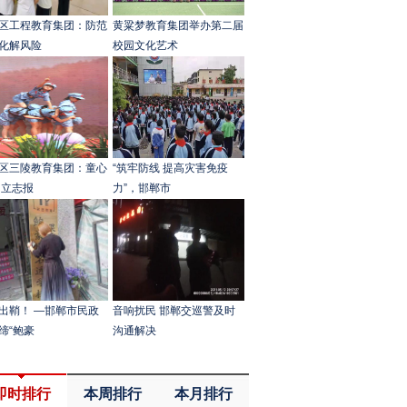
区工程教育集团：防范
黄粱梦教育集团举办第二届
化解风险
校园文化艺术
区三陵教育集团：童心
“筑牢防线 提高灾害免疫
 立志报
力”，邯郸市
出鞘！ —邯郸市民政
音响扰民 邯郸交巡警及时
缔“鲍豪
沟通解决
即时排行
本周排行
本月排行