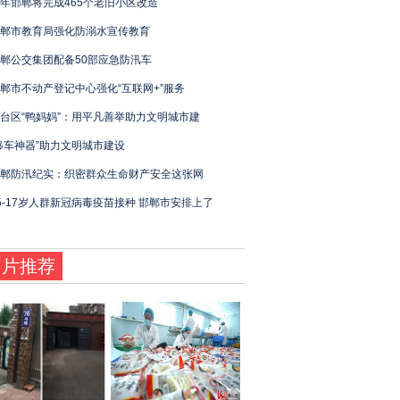
年邯郸将完成465个老旧小区改造
郸市教育局强化防溺水宣传教育
郸公交集团配备50部应急防汛车
郸市不动产登记中心强化“互联网+”服务
台区“鸭妈妈”：用平凡善举助力文明城市建
移车神器”助力文明城市建设
郸防汛纪实：织密群众生命财产安全这张网
5-17岁人群新冠病毒疫苗接种 邯郸市安排上了
图片推荐