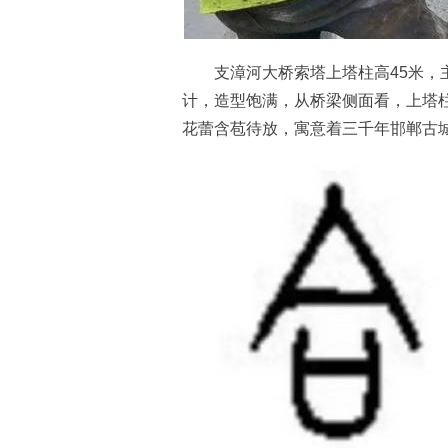
支漳河大桥索塔上塔柱高45米，主梁
计，造型饱满，从桥梁侧面看，上塔柱
花蕾含苞待放，寓意着三千年邯郸古