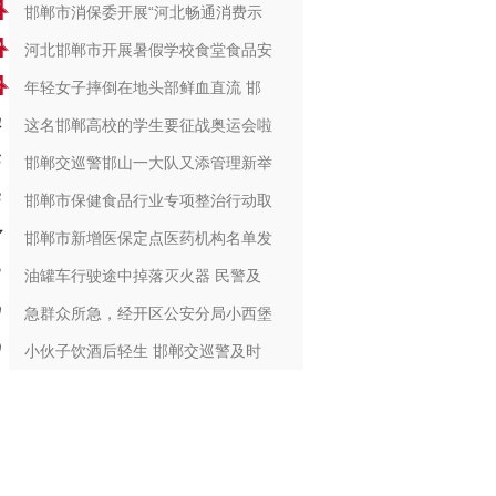
邯郸市消保委开展“河北畅通消费示
河北邯郸市开展暑假学校食堂食品安
年轻女子摔倒在地头部鲜血直流 邯
这名邯郸高校的学生要征战奥运会啦
邯郸交巡警邯山一大队又添管理新举
邯郸市保健食品行业专项整治行动取
邯郸市新增医保定点医药机构名单发
油罐车行驶途中掉落灭火器 民警及
急群众所急，经开区公安分局小西堡
小伙子饮酒后轻生 邯郸交巡警及时