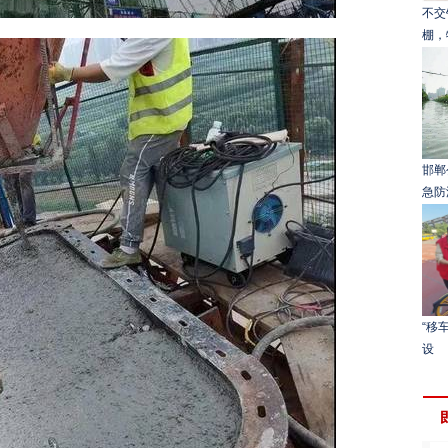
不交
棚，
邯郸
急防
“移
设