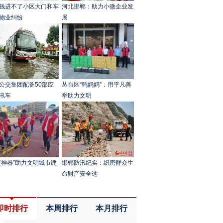
钱进不了小区大门和车
河北邯郸：助力小微企业发
物业纠纷
展
公交集团配备50部应
丛台区“鸭妈妈”：用平凡善
汛车
举助力文明
车神器”助力文明城市建
邯郸防汛纪实：织密群众生
命财产安全这
即时排行
本周排行
本月排行