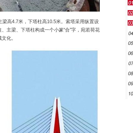
高4.7米，下塔柱高10.5米。索塔采用纵置设
、主梁、下塔柱构成一个小篆“合”字，宛若荷花
城文化。