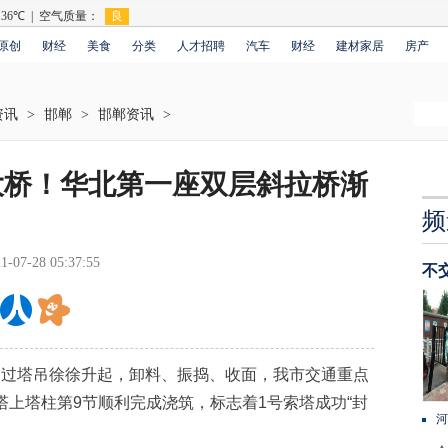
原创
财经
美食
分类
人才招聘
汽车
财经
建材家居
房产
资讯
>
邯郸
>
邯郸资讯
>
大桥！华北第一座双层斜拉桥渐
频
1-07-28 05:37:55
不
过塔吊徐徐升起，卸料、振捣、收面，我市交通重点
塔上塔柱第9节顺利完成浇筑，标志着1号索塔成功“封
河