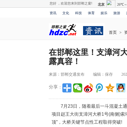
您好 ，欢迎您来到邯郸之窗!
资讯
文化
科技
体育
娱乐
旅游
首页
>
在邯郸这里！支漳河
露真容！
来源：邯郸交通发布
编辑：保存
202
分享：
7月23日，随着最后一斗混凝土通
项目赵王大街支漳河大桥1号(南侧)索
顶”，大桥关键节点性工程取得突破!