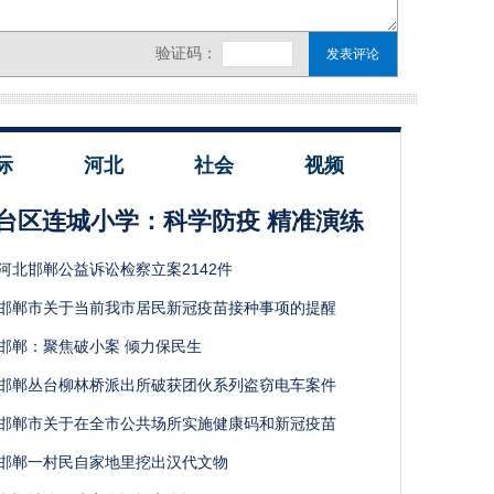
际
河北
社会
视频
台区连城小学：科学防疫 精准演练
河北邯郸公益诉讼检察立案2142件
邯郸市关于当前我市居民新冠疫苗接种事项的提醒
邯郸：聚焦破小案 倾力保民生
邯郸丛台柳林桥派出所破获团伙系列盗窃电车案件
邯郸市关于在全市公共场所实施健康码和新冠疫苗
邯郸一村民自家地里挖出汉代文物