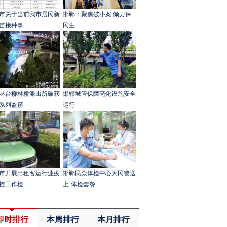
市关于当前我市居民新
邯郸：聚焦破小案 倾力保
苗接种事
民生
丛台柳林桥派出所破获
邯郸城管保障亮化设施安全
系列盗窃
运行
市开展出租客运行业疫
邯郸民众体检中心为民警送
控工作检
上“体检套餐
即时排行
本周排行
本月排行