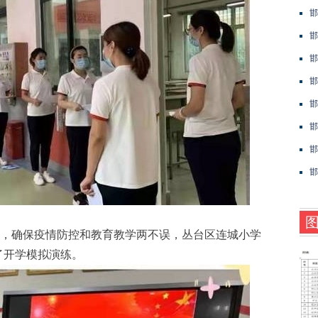
邯
邯
邯
邯
邯
邯
邯
邯
，确保疫情防控和教育教学两不误，丛台区连城小学
行了开学模拟演练。