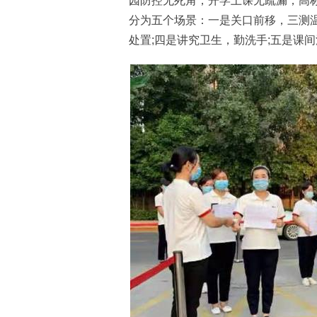
园防控无死角，开学上课无疏漏，高
分为五个场景：一是关口前移，三测温
处置;四是讲究卫生，勤洗手;五是课