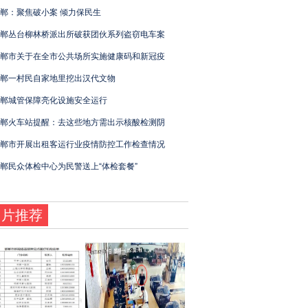
郸：聚焦破小案 倾力保民生
郸丛台柳林桥派出所破获团伙系列盗窃电车案
郸市关于在全市公共场所实施健康码和新冠疫
郸一村民自家地里挖出汉代文物
郸城管保障亮化设施安全运行
郸火车站提醒：去这些地方需出示核酸检测阴
郸市开展出租客运行业疫情防控工作检查情况
郸民众体检中心为民警送上“体检套餐”
图片推荐