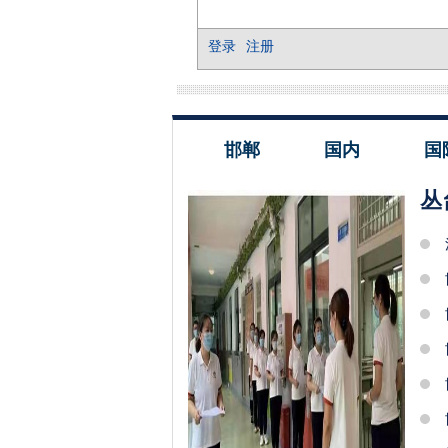
邯郸
国内
国
丛