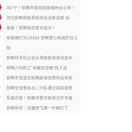
367个！邯郸市新冠疫苗接种点公布！
河北邯郸财政系统优化业务流程 创
最新！邯郸疾控发布提示！
有困难打3113204 邯郸爱心热线栏目上
线
邯郸经开区公安分局抓获假冒信息诈
邯郸六旬民工“未戴安全帽”跌入深
邯郸市首届互联网辟谣优秀作品有奖
邯郸交巡警丛台二大队通过追踪巡查
应接尽接！邯郸市委市政府召开专题
邯郸疾控：安徽智飞第一针能打了