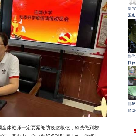
邯郸
冠疫
邯郸
团伙
邯郸
情防
全体教师一定要紧绷防疫这根弦，坚决做到校