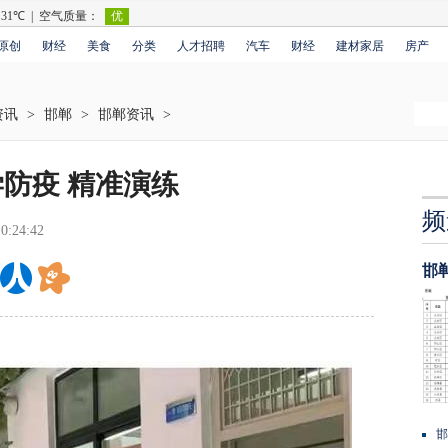
原创
财经
美食
分类
人才招聘
汽车
财经
建材家居
房产
资讯
>
邯郸
>
邯郸资讯
>
防疫 精准演练
频
0:24:42
邯
邯