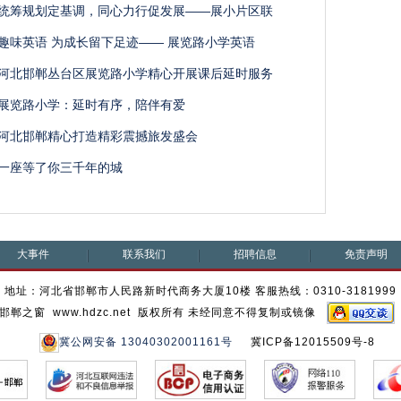
统筹规划定基调，同心力行促发展——展小片区联
趣味英语 为成长留下足迹—— 展览路小学英语
河北邯郸丛台区展览路小学精心开展课后延时服务
展览路小学：延时有序，陪伴有爱
河北邯郸精心打造精彩震撼旅发盛会
一座等了你三千年的城
大事件
联系我们
招聘信息
免责声明
地址：河北省邯郸市人民路新时代商务大厦10楼 客服热线：0310-3181999
邯郸之窗 www.hdzc.net 版权所有 未经同意不得复制或镜像
冀公网安备 13040302001161号
冀ICP备12015509号-8