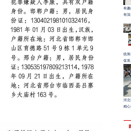
有趣
有深
统筹
促发
河北
精心