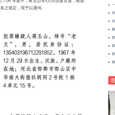
.06”专案中，蒋玉山等5人仍负案在逃，根据
一
5条之规定，现予以通缉。
河
河
最
邯
邯
邯
用