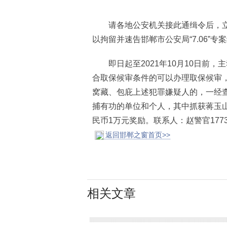
请各地公安机关接此通缉令后，立
以拘留并速告邯郸市公安局“7.06”专
即日起至2021年10月10日前，
合取保候审条件的可以办理取保候审
窝藏、包庇上述犯罪嫌疑人的，一经
捕有功的单位和个人，其中抓获蒋玉山
民币1万元奖励。联系人：赵警官1773180
返回邯郸之窗首页>>
相关文章