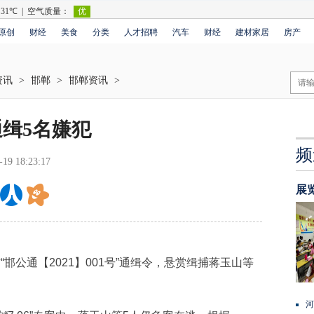
原创
财经
美食
分类
人才招聘
汽车
财经
建材家居
房产
资讯
>
邯郸
>
邯郸资讯
>
通缉5名嫌犯
频
-19 18:23:17
展
公通【2021】001号”通缉令，悬赏缉捕蒋玉山等
。
河