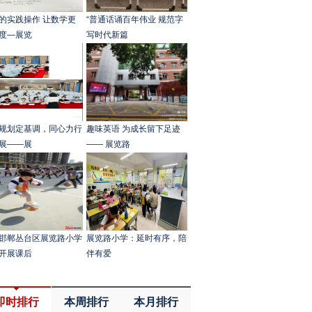
的实践操作 让数学更
“普通话诵百年伟业 规范字
度—展览
写时代新篇
规划定基调，同心力行
趣味英语 为成长留下足迹
展——展
—— 展览路
邯郸丛台区展览路小学
展览路小学：延时有序，陪
开展课后
伴有爱
即时排行
本周排行
本月排行