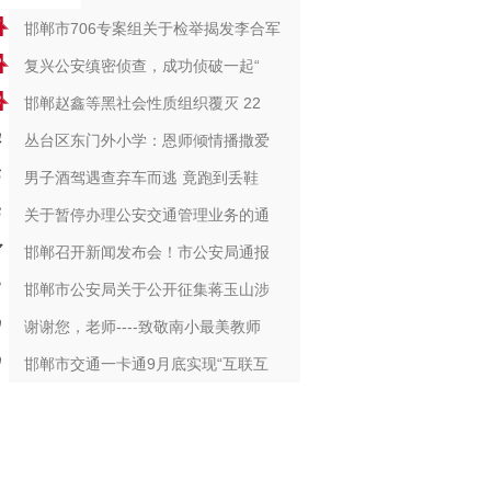
邯郸市706专案组关于检举揭发李合军
复兴公安缜密侦查，成功侦破一起“
邯郸赵鑫等黑社会性质组织覆灭 22
丛台区东门外小学：恩师倾情播撒爱
男子酒驾遇查弃车而逃 竟跑到丢鞋
关于暂停办理公安交通管理业务的通
邯郸召开新闻发布会！市公安局通报
邯郸市公安局关于公开征集蒋玉山涉
谢谢您，老师----致敬南小最美教师
邯郸市交通一卡通9月底实现“互联互