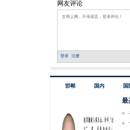
邯郸
国内
国
最