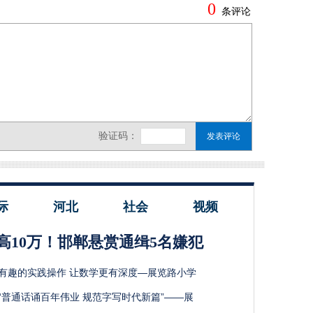
际
河北
社会
视频
高10万！邯郸悬赏通缉5名嫌犯
有趣的实践操作 让数学更有深度—展览路小学
“普通话诵百年伟业 规范字写时代新篇”——展