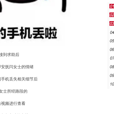
接到求助后
即安抚闫女士的情绪
问手机丢失相关细节后
女士所经路段的
路视频进行查看