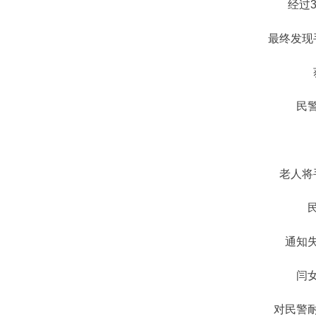
经过
最终发现
民
老人将
通知
闫
对民警