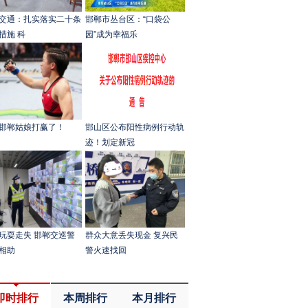
交通：扎实落实二十条
邯郸市丛台区：“口袋公
措施 科
园”成为幸福乐
邯郸姑娘打赢了！
邯山区公布阳性病例行动轨
迹！划定新冠
玩耍走失 邯郸交巡警
群众大意丢失现金 复兴民
相助
警火速找回
即时排行
本周排行
本月排行