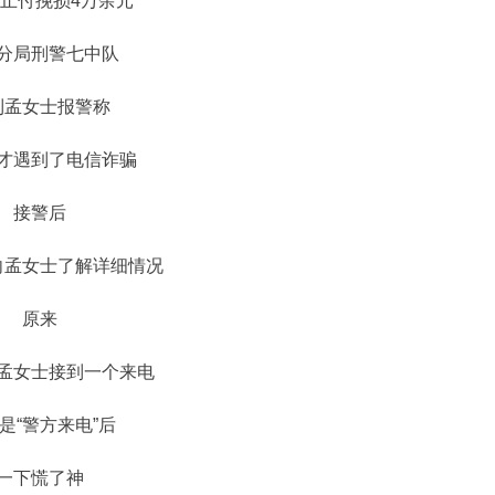
止付挽损4万余元
分局刑警七中队
到孟女士报警称
才遇到了电信诈骗
接警后
向孟女士了解详细情况
原来
孟女士接到一个来电
是“警方来电”后
一下慌了神