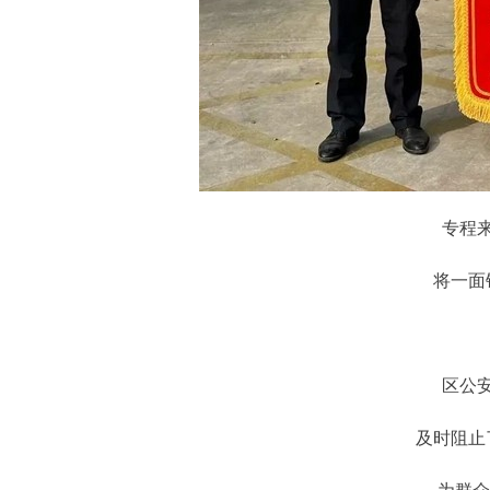
专程
将一面
区公
及时阻止