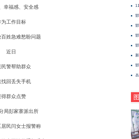
1
、幸福感、安全感
邯
作为工作目标
邯
邯
决百姓急难愁盼问题
邯
近日
新
邯
兴民警帮助群众
丛
速找回丢失手机
获得群众点赞
分局彭家寨派出所
区居民闫女士报警称