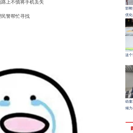
的路上不慎将手机丢失
邯郸
优化
望民警帮忙寻找
这个
幼童
倾力