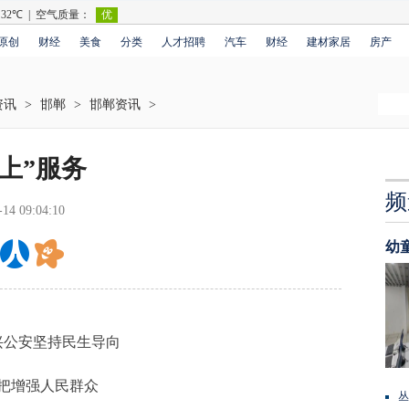
原创
财经
美食
分类
人才招聘
汽车
财经
建材家居
房产
资讯
>
邯郸
>
邯郸资讯
>
上”服务
频
-14 09:04:10
幼
兴公安坚持民生导向
把增强人民群众
丛