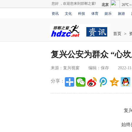
您好 ，欢迎您来到邯郸之窗!
资讯
文化
科技
体育
娱乐
旅游
首页
>
复兴公安为群众 “心坎
来源：复兴视窗
编辑：保存
2022-11
分享：
复
始终