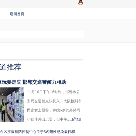
返回首页
道推荐
童玩耍走失 邯郸交巡警倾力相助
11月10日下午16时许，邯郸市公
安局交巡警支队复兴二大队接到市
民张女士报警，称她6岁的外孙同
小伙伴外出玩耍，但中午1...
[详细]
台区疾病预防控制中心关于3名阳性感染者行程