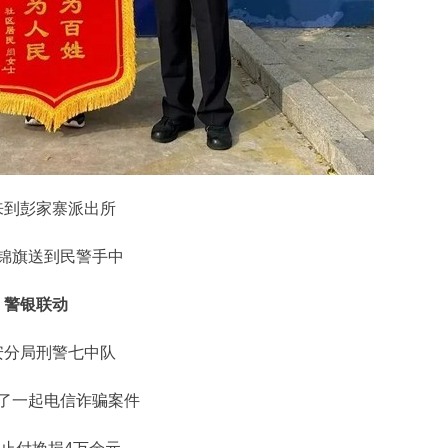
来到彭家寨派出所
锦旗送到民警手中
警银联动
安分局刑警七中队
了一起电信诈骗案件