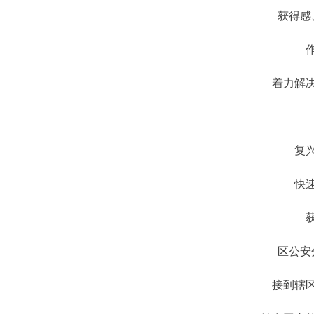
获得感
着力解
复
快
区公安
接到辖