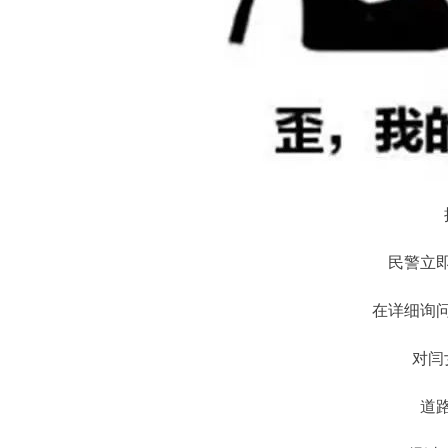
民警立
在详细询
对闫
道