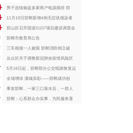
男子连续偷盗多家商户电源插排 邯
11月10日邯郸新增4例无症状感染者
邯山区召开国道G107项目建设调度会
邯郸市教育局公告
三车相撞一人被困 邯郸消防倒立破
丛台区关于调整新冠肺炎疫情风险区
5月16日起，邯郸部分公交线路恢复运
全域增绿 满城添彩——邯郸成功创
事发邯郸，一家三口落水后，一群人
邯郸：心系群众办实事，为民服务显