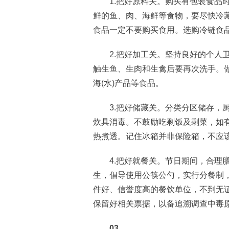
1.把好原料关。购买有包装食品时
鲜的鱼、肉、海鲜等食物，要尽快冷藏
食品一定不要购买食用。选购冷链食
2.把好加工关。坚持良好的个人卫
触生鱼、生肉和生禽后要再次洗手。
海(水)产品等食品。
3.把好储藏关。分类分区储存，厨
炊具消毒。不鼓励吃剩饭及剩菜，如
热煮透。记住冰箱并非保险箱，不应
4.把好就餐关。节日期间，合理膳
生，倡导使用公筷公勺，实行分餐制
件好、信誉度高的餐饮单位，不到无
保留好相关票据，以备追溯调查中毒
03