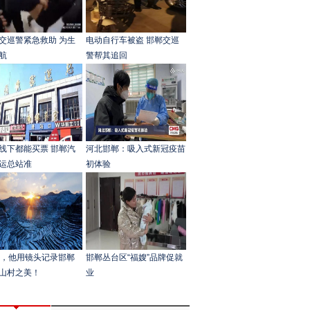
交巡警紧急救助 为生
电动自行车被盗 邯郸交巡
航
警帮其追回
线下都能买票 邯郸汽
河北邯郸：吸入式新冠疫苗
运总站准
初体验
年，他用镜头记录邯郸
邯郸丛台区“福嫂”品牌促就
山村之美！
业