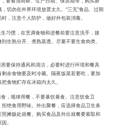
，要看清商标、生产日期、保质期等，购买新
，切勿在外界环境放置太久。“三无”食品、过期
品时，注意个人防护，做好外包装消毒。
生习惯，在烹调食物和进餐前要注意洗手，接
做到生熟分开、煮熟蒸透。尽量不要生食肉类、
房要保持通风和清洁，必要时进行环境和餐具
有剩余食物要及时冷藏。隔夜饭菜若要吃，要加
该把食物贮存在冰箱内太久。
食，规律用餐，不要暴饮暴食。注意饮食卫
，拒绝食用野味。外出聚餐，应选择食品卫生条
证照摊贩处就餐。购买食品及外出就餐要索取和
原因。