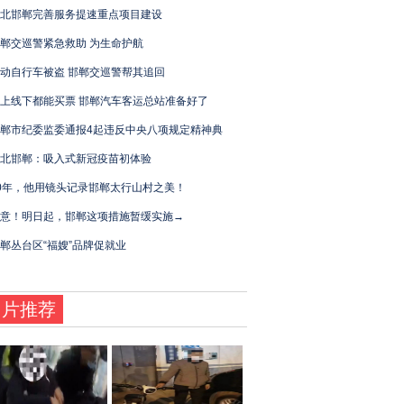
北邯郸完善服务提速重点项目建设
郸交巡警紧急救助 为生命护航
动自行车被盗 邯郸交巡警帮其追回
上线下都能买票 邯郸汽车客运总站准备好了
郸市纪委监委通报4起违反中央八项规定精神典
北邯郸：吸入式新冠疫苗初体验
0年，他用镜头记录邯郸太行山村之美！
意！明日起，邯郸这项措施暂缓实施→
郸丛台区“福嫂”品牌促就业
图片推荐