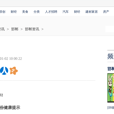
原创
财经
美食
分类
人才招聘
汽车
财经
建材家居
房产
资讯
>
邯郸
>
邯郸资讯
>
！
频
01-02 10:00:22
邯
!
份健康提示
[详细