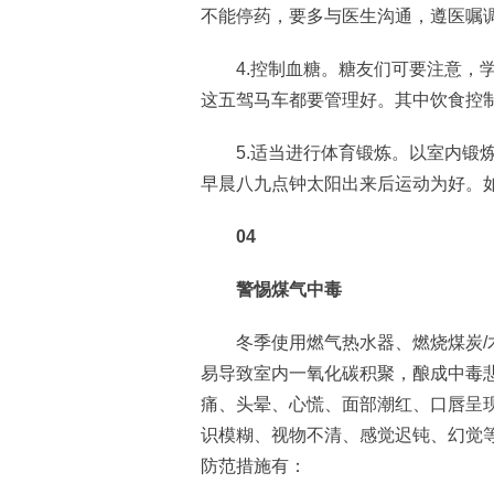
不能停药，要多与医生沟通，遵医嘱
4.控制血糖。糖友们可要注意，学
这五驾马车都要管理好。其中饮食控
5.适当进行体育锻炼。以室内锻炼
早晨八九点钟太阳出来后运动为好。
04
警惕煤气中毒
冬季使用燃气热水器、燃烧煤炭/木
易导致室内一氧化碳积聚，酿成中毒
痛、头晕、心慌、面部潮红、口唇呈
识模糊、视物不清、感觉迟钝、幻觉
防范措施有：