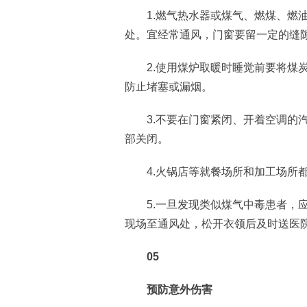
1.燃气热水器或煤气、燃煤、燃油
处。宜经常通风，门窗要留一定的缝
2.使用煤炉取暖时睡觉前要将煤炭
防止堵塞或漏烟。
3.不要在门窗紧闭、开着空调的汽
部关闭。
4.火锅店等就餐场所和加工场所都
5.一旦发现类似煤气中毒患者，应
现场至通风处，松开衣领后及时送医
05
预防意外伤害