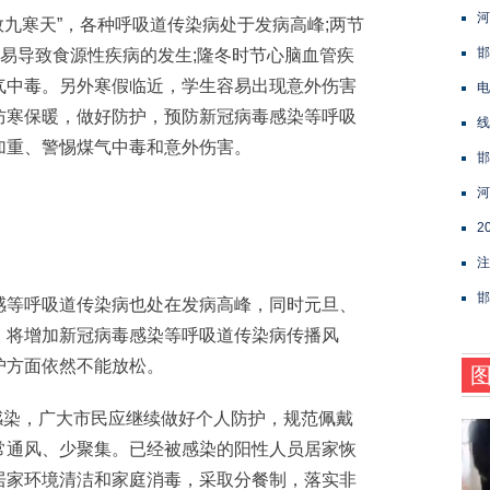
河
九寒天”，各种呼吸道传染病处于发病高峰;两节
邯
当易导致食源性疾病的发生;隆冬时节心脑血管疾
气中毒。另外寒假临近，学生容易出现意外伤害
电
防寒保暖，做好防护，预防新冠病毒感染等呼吸
线
加重、警惕煤气中毒和意外伤害。
邯
河
2
注
邯
等呼吸道传染病也处在发病高峰，同时元旦、
，将增加新冠病毒感染等呼吸道传染病传播风
护方面依然不能放松。
染，广大市民应继续做好个人防护，规范佩戴
常通风、少聚集。已经被感染的阳性人员居家恢
居家环境清洁和家庭消毒，采取分餐制，落实非