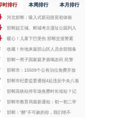
即时排行
本周排行
本月排行
河北邯郸：吸入式新冠疫苗初体验
邯郸赵王城、邺城考古遗址公园列入
暖心！儿童下巴受伤 邯郸交巡警紧
收藏！外地来返邯山区人员全部报备
邯郸一男子因家庭矛盾喝农药 民警
邯郸市：15509个公有泊位免费开放
邯郸市纪委监委通报4起违反中央八项
邯郸高铁站停车场免费时长缩短？记
邯郸市教育局最新通知：初一初二学
邯郸：“醉”不可赦的你，我们绝不