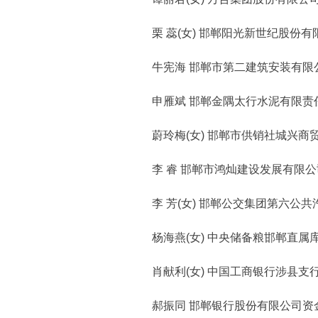
栗 蕊(女) 邯郸阳光新世纪股份有
牛宪海 邯郸市第二建筑安装有限
申雁斌 邯郸金隅太行水泥有限责
蔚玲梅(女) 邯郸市供销社城兴商
李 睿 邯郸市鸿灿建设发展有限公
李 芳(女) 邯郸公交集团第六公共汽
杨海燕(女) 中央储备粮邯郸直属
肖献利(女) 中国工商银行涉县支
郝振同 邯郸银行股份有限公司资