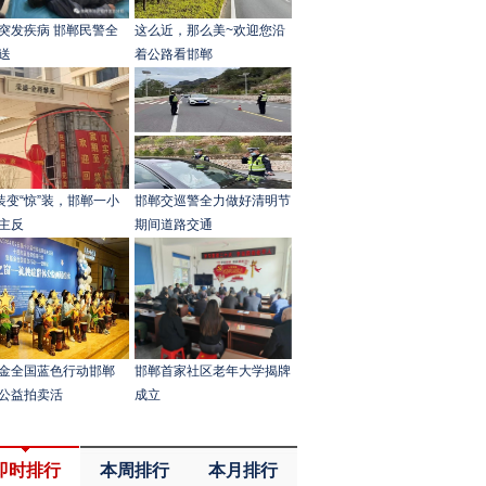
突发疾病 邯郸民警全
这么近，那么美~欢迎您沿
送
着公路看邯郸
”装变“惊”装，邯郸一小
邯郸交巡警全力做好清明节
主反
期间道路交通
金全国蓝色行动邯郸
邯郸首家社区老年大学揭牌
公益拍卖活
成立
即时排行
本周排行
本月排行