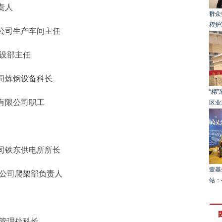
责人
群众
程护
公司生产车间主任
设部主任
司炼钢设备科长
“精
有限公司职工
区业
司铁东供电所所长
壹基
公司爬架部负责人
站：
管理处科长