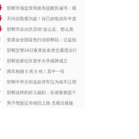
邯郸市场监管局发布提醒告诫书：规
不问自取视为盗！自己的电动车半道
邯郸市丛台区启动“这么近、那么美
壹基金全国蓝色行动邯郸站：公益拍
邯郸交警24日夜查处各类交通违法行
邯郸首家社区老年大学揭牌成立
两车相撞 5 死 6 伤！其中一司
邯郸中华大街这处停车位为啥不让用
邯郸这样的好儿媳妇，在谁家都是个
男子驾驶证吊销仍上路 无视法规被