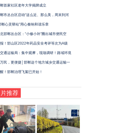
郸首家社区老年大学揭牌成立
郸市丛台区启动“这么近、那么美，周末到河
邯郸心灵驿站”用心奏响和谐乐章
北邯郸丛台区：“小修小补”圈出城市便民空
报！邯山区2022年药品安全考评等次为A级
交通运输局：集中观摩，现场调研！路域环境
万民，更便捷│邯郸这个地方城乡交通运输一
醒！邯郸治理飞絮已开始！
图片推荐