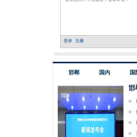
邯郸
国内
国
邯