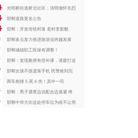
光明桥街道桥北社区：清明缅怀先烈
邯郸道路更名公告
邯郸：开发传统村落 老村变新貌
邯郸多点发力推进旅游业跨越发展
邯郸城镇职工医保有调整！
邯郸：发现教师有偿补课，请拨打这
邯郸女孩不慎遗落手机 民警捡到完
两车相撞 5 死 6 伤！其中一司
邯郸：男子遇查边说配合边逃避 终
邯郸中华大街这处停车位为啥不让用