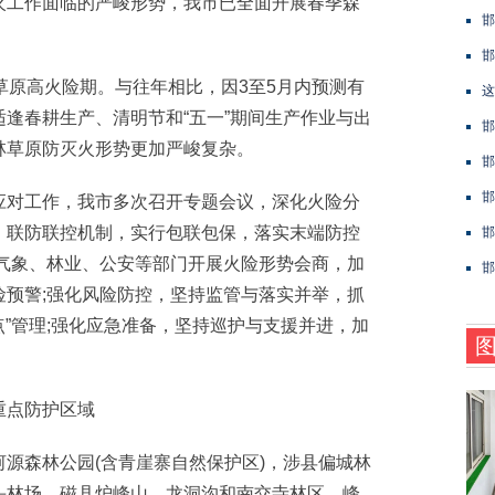
火工作面临的严峻形势，我市已全面开展春季森
邯
邯
原高火险期。与往年相比，因3至5月内预测有
这
逢春耕生产、清明节和“五一”期间生产作业与出
邯
林草原防灭火形势更加严峻复杂。
邯
邯
对工作，我市多次召开专题会议，深化火险分
、联防联控机制，实行包联包保，落实末端防控
邯
、气象、林业、公安等部门开展火险形势会商，加
邯
险预警;强化风险防控，坚持监管与落实并举，抓
点”管理;强化应急准备，坚持巡护与支援并进，加
点防护区域
森林公园(含青崖寨自然保护区)，涉县偏城林
头林场，磁县炉峰山、龙洞沟和南交寺林区，峰