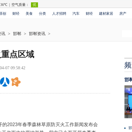
原创
财经
美食
分类
人才招聘
汽车
财经
建材家居
房产
资讯
>
邯郸
>
邯郸资讯
>
火重点区域
频
04-07 09:58:42
邯
的2023年春季森林草原防灭火工作新闻发布会
邯