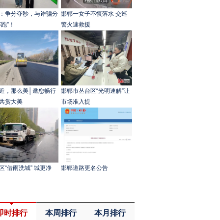
：争分夺秒，与诈骗分
邯郸一女子不慎落水 交巡
赛跑”！
警火速救援
近，那么美│邀您畅行
邯郸市丛台区“光明速解”让
共赏大美
市场准入提
区“借雨洗城” 城更净
邯郸道路更名公告
即时排行
本周排行
本月排行