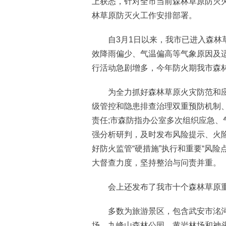
上获悉，针对全市当前森林草原防灭
林草原防灭火工作安排部署。
自3月1日以来，我市已进入森林草
效降雨偏少、气温偏高等气象原因及适
行活动急剧增多，今年防火期我市森
为全力抓好森林草原火灾防范和应
级管控和隐患排查治理双重预防机制
责任;市森防指办公室多次组织应急
强分析研判，及时发布风险提示、火
好防火监管“硬措施”执行和重要“风险
大督查力度，坚持整治与问责并重。
会上还发布了我市十个森林草原重
多数为旅游景区，包含武安市洺河源
场、九峰山森林公园、黄岩林场和神