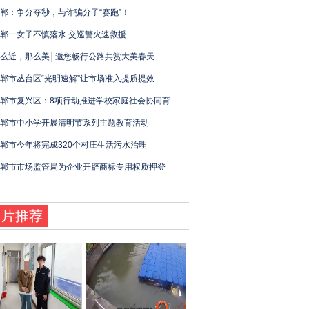
郸：争分夺秒，与诈骗分子“赛跑”！
郸一女子不慎落水 交巡警火速救援
么近，那么美│邀您畅行公路共赏大美春天
郸市丛台区“光明速解”让市场准入提质提效
郸市复兴区：8项行动推进学校家庭社会协同育
郸市中小学开展清明节系列主题教育活动
郸市今年将完成320个村庄生活污水治理
郸市市场监管局为企业开辟商标专用权质押登
图片推荐