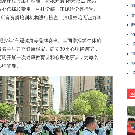
课程方案和标准，持续开展“阳光招生”政策，
邯
取补偿择校费用、空挂学籍、违规转学等行为。
警
4所有资质培训机构进行检查，清理整治无证办学
醉
酒
少年”主题健身等品牌赛事。全面掌握学生体质
邯
名学生建立健康档案。建立30个心理咨询室，
邯
两周开展一次健康教育课和心理健康课，为每名
邯
心理辅导。
​