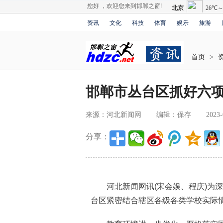
您好 ，欢迎您来到邯郸之窗!
资讯
文化
科技
体育
娱乐
旅游
首页
>
邯郸市丛台区抓好六
来源：河北新闻网
编辑：保存
2023-
分享：
河北新闻网讯(宋会娱、程庆)为深
台区紧密结合辖区各级各类学校实际