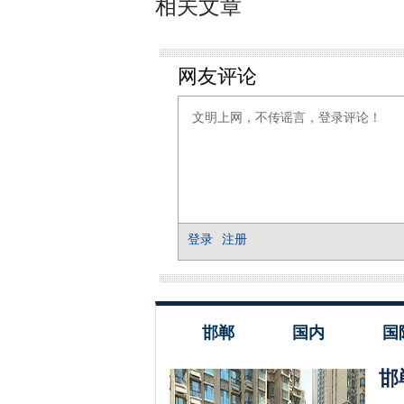
相关文章
邯郸
国内
国
邯