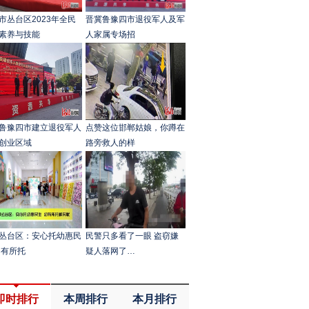
市丛台区2023年全民
晋冀鲁豫四市退役军人及军
素养与技能
人家属专场招
鲁豫四市建立退役军人
点赞这位邯郸姑娘，你蹲在
创业区域
路旁救人的样
丛台区：安心托幼惠民
民警只多看了一眼 盗窃嫌
幼有所托
疑人落网了…
即时排行
本周排行
本月排行