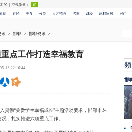
原创
财经
美食
分类
人才招聘
汽车
财经
建材家居
房产
资讯
>
邯郸
>
邯郸资讯
>
项重点工作打造幸福教育
频
05-13 22:16:44
邯
入贯彻“关爱学生幸福成长”主题活动要求，邯郸市丛
情况，扎实推进六项重点工作。
邯