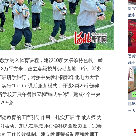
邯郸
数字
晋冀
教学纳入体育课程，建设10所太极拳特色校。举
就业
.8万平方米，建立各级校外劳动基地19个。举办
开展研学旅行，对接中央教科院和华北电力大学
行“1+1+7”课后服务模式，开设8类26个选修
所学校开展午餐供应和“躺式午休”，建成4个中央
295套。
邯郸
生 
教育的正面引导作用，扎实开展“争做人师 为
学习活动。加大在职教师有偿补课查处力度，完善
合的工作长效机制。建立教师荣誉制度和教师工