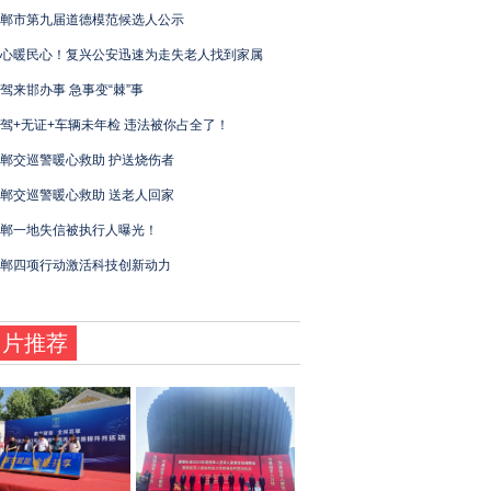
郸市第九届道德模范候选人公示
心暖民心！复兴公安迅速为走失老人找到家属
驾来邯办事 急事变“棘”事
驾+无证+车辆未年检 违法被你占全了！
郸交巡警暖心救助 护送烧伤者
郸交巡警暖心救助 送老人回家
郸一地失信被执行人曝光！
邯郸四项行动激活科技创新动力
图片推荐