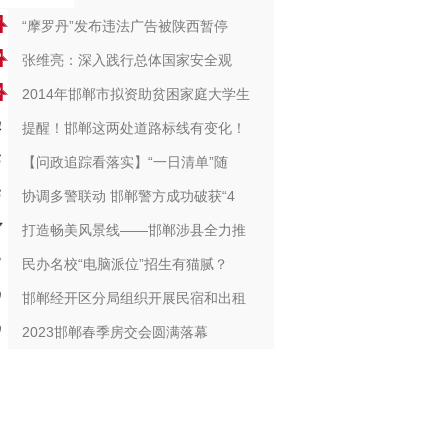
“摩罗丹”发布违法广告被陕西暂停
张维亮：深入践行总体国家安全观
2014年邯郸市拟资助贫困家庭大学生
提醒！邯郸这两处道路标线有变化！
【问政追踪看落实】“一日清单”随
协调多警联动 邯郸警方成功破获“4
打造畅美风景线——邯郸涉县全力推
民办名校“电脑派位”招生有猫腻？
邯郸经开区分局组织开展民宿和出租
2023邯郸春季房交会圆满落幕