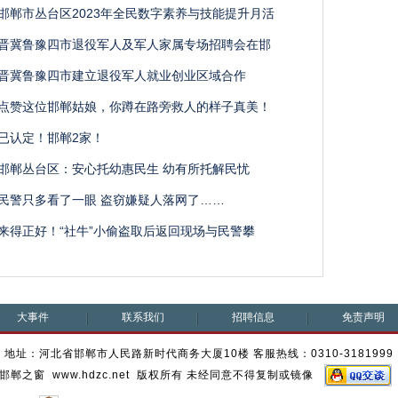
邯郸市丛台区2023年全民数字素养与技能提升月活
晋冀鲁豫四市退役军人及军人家属专场招聘会在邯
晋冀鲁豫四市建立退役军人就业创业区域合作
点赞这位邯郸姑娘，你蹲在路旁救人的样子真美！
已认定！邯郸2家！
邯郸丛台区：安心托幼惠民生 幼有所托解民忧
民警只多看了一眼 盗窃嫌疑人落网了……
来得正好！“社牛”小偷盗取后返回现场与民警攀
大事件
联系我们
招聘信息
免责声明
地址：河北省邯郸市人民路新时代商务大厦10楼 客服热线：0310-3181999
邯郸之窗 www.hdzc.net 版权所有 未经同意不得复制或镜像