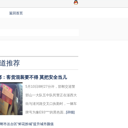
返回首页
道推荐
郸：客货混装要不得 莫把安全当儿
5月10日8时27分许，邯郸交巡警
邯山一大队五中队民警正在滏西大
街与渚河路交叉口执勤时，一辆车
牌号为豫E93***的黑色面...
[详细]
郸市丛台区“鲜花扮城”提升城市颜值