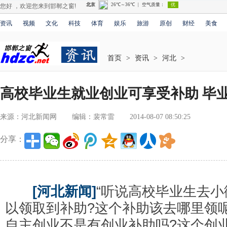
您好 ，欢迎您来到邯郸之窗!
资讯
视频
文化
科技
体育
娱乐
旅游
原创
财经
美食
首页
>
资讯
>
河北
>
高校毕业生就业创业可享受补助 毕
来源：河北新闻网
编辑：裴常雷
2014-08-07 08:50:25
分享：
[河北新闻]
“听说高校毕业生去
以领取到补助?这个补助该去哪里领呢
自主创业不是有创业补助吗?这个创