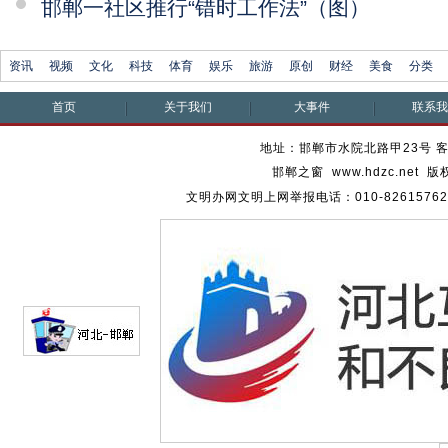
邯郸一社区推行“错时工作法”（图）
资讯
视频
文化
科技
体育
娱乐
旅游
原创
财经
美食
分类
首页
关于我们
大事件
联系
地址：邯郸市水院北路甲23号 客服热
邯郸之窗 www.hdzc.ne
文明办网文明上网举报电话：010-82615762 通