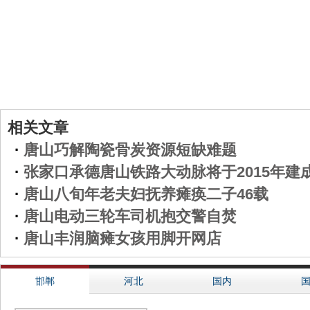
相关文章
·
唐山巧解陶瓷骨炭资源短缺难题
·
张家口承德唐山铁路大动脉将于2015年建
·
唐山八旬年老夫妇抚养瘫痪二子46载
·
唐山电动三轮车司机抱交警自焚
·
唐山丰润脑瘫女孩用脚开网店
邯郸
河北
国内