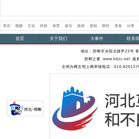
资讯
视频
文化
科技
体育
娱乐
旅游
原创
财经
美食
分类
首页
关于我们
大事件
联系
地址：邯郸市水院北路甲23号 客服热
邯郸之窗 www.hdzc.ne
文明办网文明上网举报电话：010-82615762