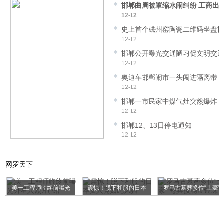
邯郸曲周被罩缩水闹纠纷 工商
12-12
史上首个磁州窑陶瓷二维码坐盘
12-12
邯郸公开曝光交通陋习促文明交
12-12
奥迪车邯郸闹市一头闯进隔离带
12-12
邯郸一市民家中煤气灶突然爆炸
12-12
邯郸12、13日停电通知
12-12
网罗天下
美一工程师临终前曝光
震惊！脱下和服的日本
罗马古墓葬多位“土豪
外星人...
女人竟...
每...