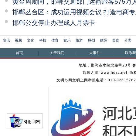
黄金周期间，邯郸交通部门运输旅客575万
邯郸丛台区：成功运用视频会议 打造电商专
邯郸公交停止办理成人月票卡
资讯
视频
文化
科技
体育
娱乐
旅游
原创
财经
美食
分类
首页
关于我们
大事件
联系
地址：邯郸市水院北路甲23号 客服热
邯郸之窗 www.hdzc.ne
文明办网文明上网举报电话：010-82615762 通