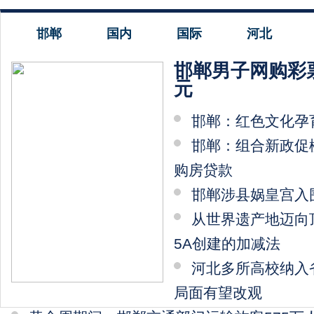
邯郸
国内
国际
河北
邯郸男子网购彩
元
邯郸：红色文化孕育
邯郸：组合新政促
购房贷款
邯郸涉县娲皇宫入
从世界遗产地迈向
5A创建的加减法
河北多所高校纳入
局面有望改观