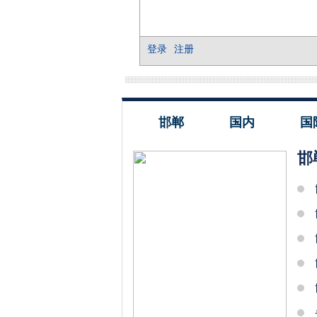
邯郸
国内
国
邯