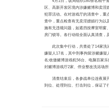
4月1日，该局组织180余名精干
区、高新开发区境内涉嫌赌博和卖淫
犯罪活动。在对游戏厅的清查中，重
查中，重点检查有无卖淫嫖娼行为以
施有无违规问题，如遮挡按摩室明窗
房门锁等。各行动组全面认真清查，
此次集中行动，共查处了14家洗浴
嫌疑人17名，其中刑事拘留涉赌嫌疑
名;收缴赌博游戏机56台、电脑百家乐
封赌博游戏厅2家、停业整改洗浴场所
清查结束后，各参战单位连夜展开
到位、处理到位、打击到位，保证了行