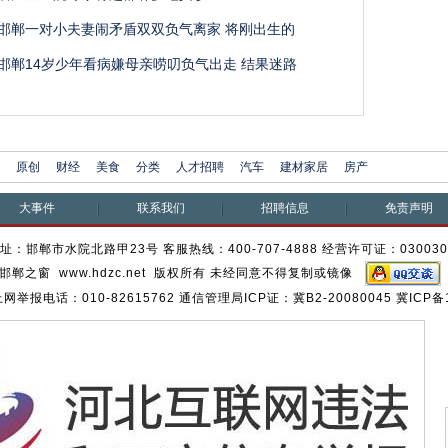
邯郸一对小夫妻闹矛盾双双负气离家 将刚出生的
邯郸14岁少年看病嫌母亲唠叨负气出走 结果迷路
原创
财经
美食
分类
人才招聘
汽车
建材家居
房产
大事件
联系我们
招聘信息
免责声明
址：邯郸市水院北路甲23号 客服热线：400-707-4888 经营许可证：03003
邯郸之窗 www.hdzc.net 版权所有 未经同意不得复制或镜像
报电话：010-82615762 通信管理局ICP证：冀B2-20080045 冀ICP备1