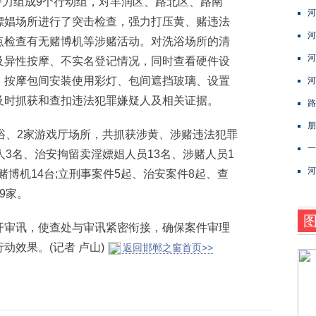
警力组成9个行动组，对丰润区、路北区、路南
河
嫖娼场所进行了突击检查，强力打压黄、赌违法
河
点检查有无赌博机等涉赌活动。对洗浴场所的清
河
及异性按摩、不实名登记情况，同时查看硬件设
、按摩包间安装使用彩灯、包间遮挡玻璃、设置
河
及时抓获和查扣违法犯罪嫌疑人及相关证据。
路
朋
、2家游戏厅场所，共抓获涉黄、涉赌违法犯罪
一
人3名、治安拘留卖淫嫖娼人员13名、涉赌人员1
河
赌博机14台;立刑事案件5起、治安案件8起、查
9家。
审讯，使查处与审讯紧密衔接，确保案件审理
动效果。(记者 卢山)
返回邯郸之窗首页>>