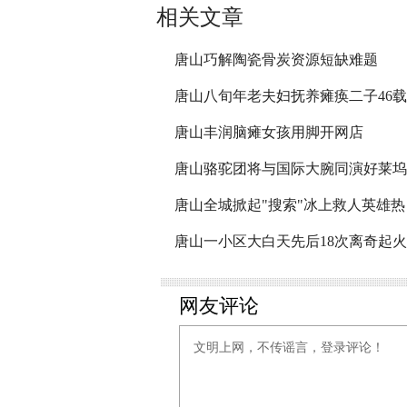
相关文章
唐山巧解陶瓷骨炭资源短缺难题
唐山八旬年老夫妇抚养瘫痪二子46载
唐山丰润脑瘫女孩用脚开网店
唐山骆驼团将与国际大腕同演好莱坞
唐山全城掀起"搜索"冰上救人英雄热
唐山一小区大白天先后18次离奇起火