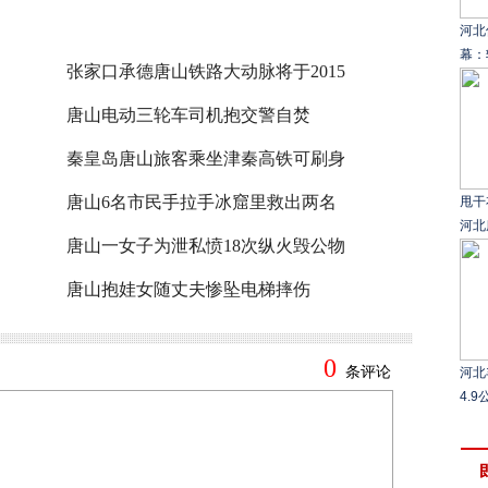
河北
幕：
张家口承德唐山铁路大动脉将于2015
唐山电动三轮车司机抱交警自焚
秦皇岛唐山旅客乘坐津秦高铁可刷身
唐山6名市民手拉手冰窟里救出两名
甩干
河北
唐山一女子为泄私愤18次纵火毁公物
唐山抱娃女随丈夫惨坠电梯摔伤
河北
4.9