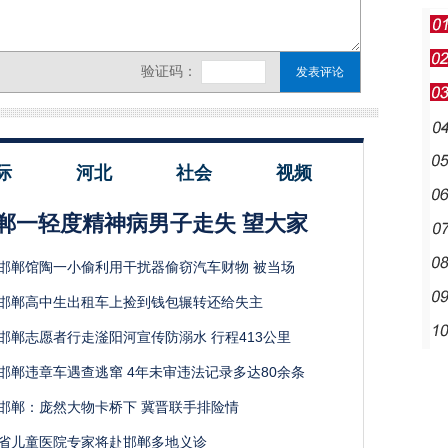
际
河北
社会
视频
郸一轻度精神病男子走失 望大家
邯郸馆陶一小偷利用干扰器偷窃汽车财物 被当场
邯郸高中生出租车上捡到钱包辗转还给失主
邯郸志愿者行走滏阳河宣传防溺水 行程413公里
邯郸违章车遇查逃窜 4年未审违法记录多达80余条
邯郸：庞然大物卡桥下 冀晋联手排险情
省儿童医院专家将赴邯郸多地义诊