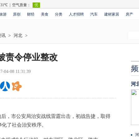
旅游
原创
财经
美食
分类
人才招聘
汽车
建材家居
房产
资讯
>
河北
>
被责令停业整改
频
7-04-08 11:31:39
河
响后，市公安局治安战线雷霆出击，初战告捷，取得
净化了社会治安秩序。
河