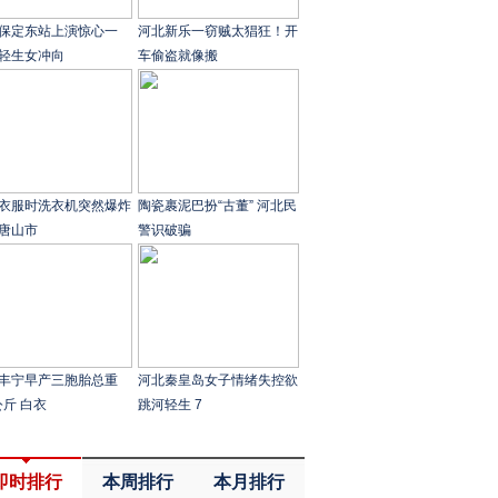
保定东站上演惊心一
河北新乐一窃贼太猖狂！开
轻生女冲向
车偷盗就像搬
衣服时洗衣机突然爆炸
陶瓷裹泥巴扮“古董” 河北民
唐山市
警识破骗
丰宁早产三胞胎总重
河北秦皇岛女子情绪失控欲
公斤 白衣
跳河轻生 7
即时排行
本周排行
本月排行