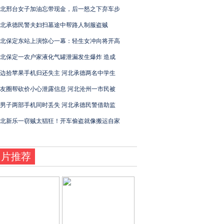
北邢台女子加油忘带现金，后一怒之下弃车步
北承德民警夫妇扫墓途中帮路人制服盗贼
北保定东站上演惊心一幕：轻生女冲向将开高
北保定一农户家液化气罐泄漏发生爆炸 造成
边拾苹果手机归还失主 河北承德两名中学生
友圈帮砍价小心泄露信息 河北沧州一市民被
男子两部手机同时丢失 河北承德民警借助监
北新乐一窃贼太猖狂！开车偷盗就像搬运自家
图片推荐