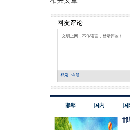
相关文章
邯郸
国内
国
邯