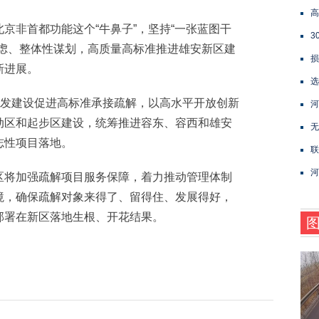
高
非首都功能这个“牛鼻子”，坚持“一张蓝图干
3
考虑、整体性谋划，高质量高标准推进雄安新区建
损
新进展。
选
发建设促进高标准承接疏解，以高水平开放创新
河
动区和起步区建设，统筹推进容东、容西和雄安
无
志性项目落地。
联
河
将加强疏解项目服务保障，着力推动管理体制
境，确保疏解对象来得了、留得住、发展得好，
部署在新区落地生根、开花结果。