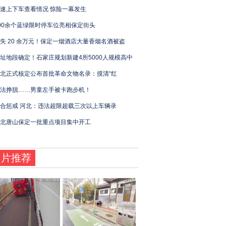
速上下车查看情况 惊险一幕发生
00余个蓝绿限时停车位亮相保定街头
失 20 余万元！保定一烟酒店大量香烟名酒被盗
址地段确定！石家庄规划新建4所5000人规模高中
北正式核定公布首批革命文物名录：摸清“红
法挣脱……男童左手被卡跑步机！
合惩戒 河北：违法超限超载三次以上车辆录
北唐山保定一批重点项目集中开工
图片推荐