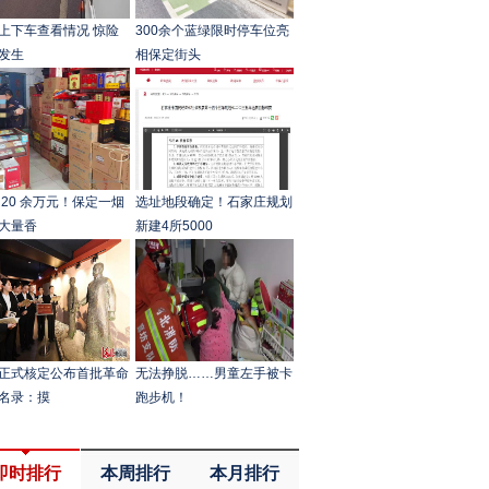
上下车查看情况 惊险
300余个蓝绿限时停车位亮
发生
相保定街头
 20 余万元！保定一烟
选址地段确定！石家庄规划
大量香
新建4所5000
正式核定公布首批革命
无法挣脱……男童左手被卡
名录：摸
跑步机！
即时排行
本周排行
本月排行