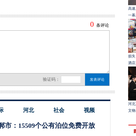
高速
一幕
损失
酒店
河北
际
河北
社会
视频
文物
郸市：15509个公有泊位免费开放