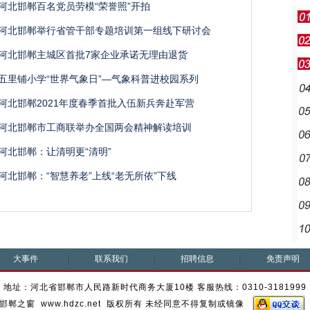
河北邯郸百名党员劳模“荣誉照”开拍
河北邯郸举行省管干部专题培训第一组线下研讨会
河北邯郸主城区首批7家企业承诺无理由退货
五里铺小学“世界气象日”—气象科普进校园系列
河北邯郸2021年度春季首批入伍新兵奔赴军营
河北邯郸市工商联举办全国两会精神解读培训
河北邯郸：让清明更“清明”
河北邯郸：“智慧养老”上线“老无所依”下线
大事件
联系我们
招聘信息
免责声明
地址：河北省邯郸市人民路新时代商务大厦10楼 客服热线：0310-3181999
邯郸之窗 www.hdzc.net 版权所有 未经同意不得复制或镜像