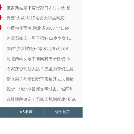
俄罗斯姑娘下嫁张家口农村小伙 相
保定“大叔”与15名女大学生网恋
小而精小而美 河北省3987个“口袋
河北石家庄一男子强奸12岁少女 以
网传“少女被轮奸”事发地确认为河
河北两幼女家中遭同村男子性侵 床
石家庄惊现仙人跳？庄里的亲们注意
衡水男子与情妇玩车震被其丈夫目睹
祝贺！河北省最新文明城市、城区和
选址地段确定！石家庄规划新建4所50
加入收藏
设为首页