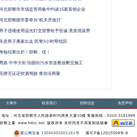
河北邯郸市市场监管局集中约谈15家直销企业
河北邯郸团市委举办“机关开放日”
男子违规使用远光灯交巡警给予告诫 竟发现该男
失意男子离家出走 民警3小时帮找回
考核结果出炉！邯郸，优！
秀路 中华大街 怡园街污水管道敷设断交施工
无牌无证还饮酒驾驶 查你没商量
大事件
联系我们
招聘信息
免责声明
地址：河北省邯郸市人民路新时代商务大厦10楼 客服热线：0310-3181999
邯郸之窗 www.hdzc.net 版权所有 未经同意不得复制或镜像
冀公网安备 13040302001161号
冀ICP备12015509号-8