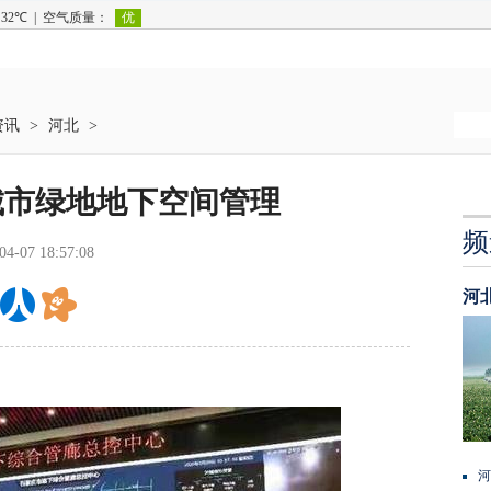
资讯
>
河北
>
城市绿地地下空间管理
频
04-07 18:57:08
河
河