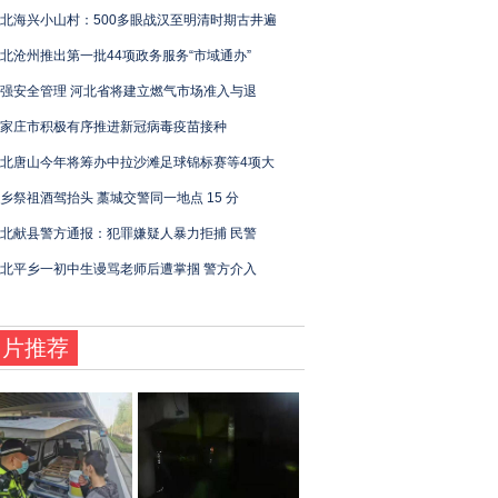
北海兴小山村：500多眼战汉至明清时期古井遍
北沧州推出第一批44项政务服务“市域通办”
强安全管理 河北省将建立燃气市场准入与退
家庄市积极有序推进新冠病毒疫苗接种
北唐山今年将筹办中拉沙滩足球锦标赛等4项大
乡祭祖酒驾抬头 藁城交警同一地点 15 分
北献县警方通报：犯罪嫌疑人暴力拒捕 民警
北平乡一初中生谩骂老师后遭掌掴 警方介入
图片推荐