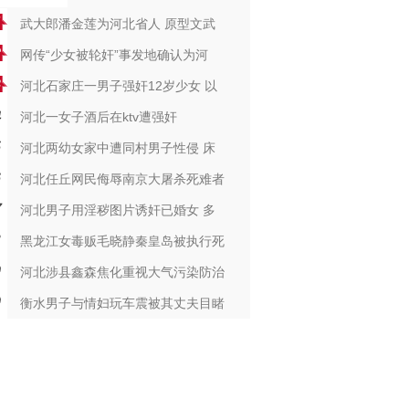
武大郎潘金莲为河北省人 原型文武
网传“少女被轮奸”事发地确认为河
河北石家庄一男子强奸12岁少女 以
河北一女子酒后在ktv遭强奸
河北两幼女家中遭同村男子性侵 床
河北任丘网民侮辱南京大屠杀死难者
河北男子用淫秽图片诱奸已婚女 多
黑龙江女毒贩毛晓静秦皇岛被执行死
河北涉县鑫森焦化重视大气污染防治
衡水男子与情妇玩车震被其丈夫目睹