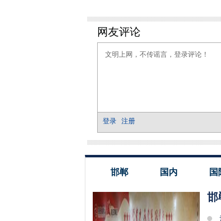
邯郸
国内
国
邯