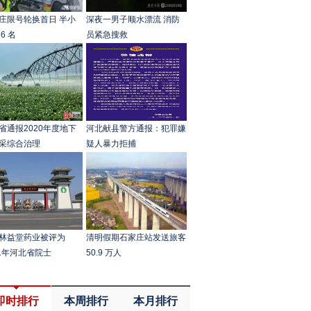
庄限号轮换首日 半小
深夜一男子顺水漂流 消防
6 名
员紧急搜救
省通报2020年度地下
河北献县警方通报：犯罪嫌
采综合治理
疑人暴力拒捕
林益堂药业被评为
清明假期石家庄站发送旅客
21年河北省院士
50.9 万人
即时排行
本周排行
本月排行