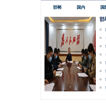
邯郸
国内
国
邯