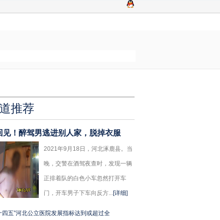
道推荐
回见！醉驾男逃进别人家，脱掉衣服
2021年9月18日，河北涿鹿县。当
晚，交警在酒驾夜查时，发现一辆
正排着队的白色小车忽然打开车
门，开车男子下车向反方...
[详细]
十四五”河北公立医院发展指标达到或超过全