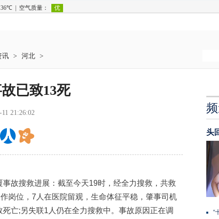
资讯
>
河北
>
故已致13死
频
-11 21:26:02
头
故搜救进展：截至今天19时，经全力搜救，共救
回工作岗位，7人在医院留观，生命体征平稳，肇事司机
无效死亡;另失联1人仍在全力搜救中。事故原因正在调
“