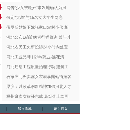
网传“少女被轮奸”事发地确认为河
保定“大叔”与15名女大学生网恋
俄罗斯姑娘下嫁张家口农村小伙 相
河北公布1确诊病例行程轨迹 曾与其
河北农民工欠薪投诉24小时内处置
河北工业品牌 | 以岭药业-连花清
河北启动工程质量治理行动 建筑工
石家庄元氏卖淫女衣着暴露站街拉客
梁滨：以改革创新精神加强河北人才
冀州瘫痪女孩孙志成 鼻烟壶上绘画
加入收藏
设为首页