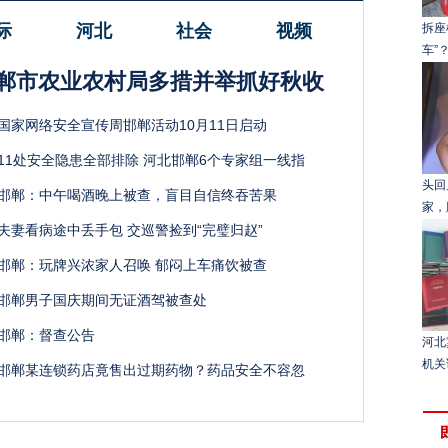
际
河北
社会
视频
拆座
车”
郸市农业农村局多措并举抓好秋收
国家网络安全宣传周邯郸活动10月11日启动
11处安全隐患全部排除 河北邯郸6个专家组一线指
头回
邯郸：中午喝酒晚上被查，盲目自信终吞苦果
家，
夫妻看病途中丢手包 交巡警捡到“完璧归赵”
邯郸：玩牌兴浓家人召唤 郁闷上车痛饮被查
邯郸男子国庆期间无证酒驾被查处
邯郸：督查公告
河北
机关
邯郸某连锁药店竟售出过期药物？药品安全不容忽