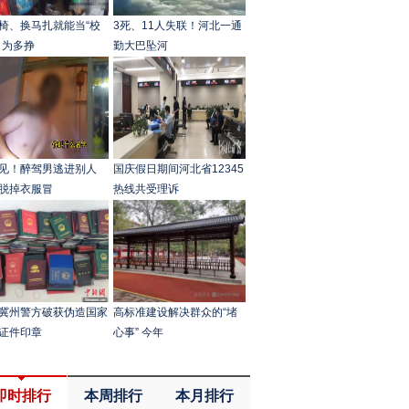
椅、换马扎就能当“校
3死、11人失联！河北一通
？为多挣
勤大巴坠河
见！醉驾男逃进别人
国庆假日期间河北省12345
脱掉衣服冒
热线共受理诉
冀州警方破获伪造国家
高标准建设解决群众的“堵
证件印章
心事” 今年
即时排行
本周排行
本月排行