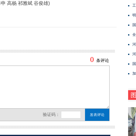
申 高杨 祁雅斌 谷俊雄)
工
明
国
全
河
河
国
加