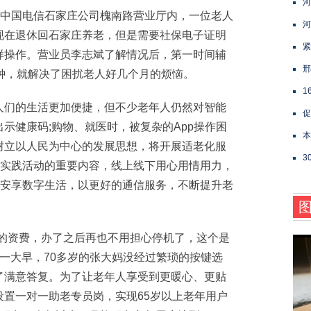
河
中国电信石家庄公司槐南路营业厅内，一位老人
河
现在退休回石家庄养老，但是需要社保电子证明
紧
样操作。营业员李志斌了解情况后，第一时间辅
邢
钟，就解决了困扰老人好几个月的烦恼。
1
们的生活更加便捷，但不少老年人仍然对智能
促
示健康码;购物、就医时，被复杂的App操作困
本
树立以人民为中心的发展思想，将开展适老化服
3
”实践活动的重要内容，线上线下用心用情用力，
、安享数字生活，以更好的通信服务，不断提升老
资费，办了之后再也不用担心停机了，这个是
日一大早，70多岁的张大妈没经过繁琐的按键选
了满意答复。为了让老年人享受到更暖心、更贴
置一对一助老专员岗，实现65岁以上老年用户