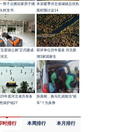
一男子点燃自家房子捅
本采暖季河北省城镇总供热
火村支书
面积预计达14
“五星级公厕”正式建成
获评单位历年最多 河北新
 河北
增3家国家生
020年底河北省共有各
拆座椅、换马扎就能当“校
然保护地27
车”？为多挣
即时排行
本周排行
本月排行