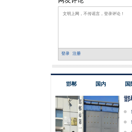
邯郸
国内
国
邯