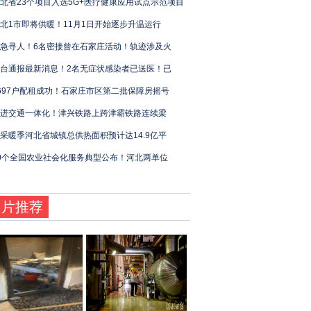
北省23个项目入选5G+医疗健康应用试点示范项目
北1市即将供暖！11月1日开始逐步升温运行
急寻人！6名密接曾在石家庄活动！轨迹涉及火
台通报最新消息！2名无症状感染者已送医！已
697户配租成功！石家庄市区第二批保障房摇号
进交通一体化！津兴铁路上跨津霸铁路连续梁
采暖季河北省城镇总供热面积预计达14.9亿平
0个全国农业社会化服务典型公布！河北两单位
图片推荐