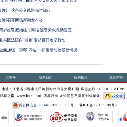
“团圆”在行动，邯山区公安局又圆一家团圆梦
邯郸：这条公交线路临时绕行
邯郸召开两场新闻发布会
周岁娃昏厥抽搐 邯郸交巡警紧急救助送医
复兴区法院向“老赖”发起百日攻坚行动
全面加强！邯郸“四站一场”疫情防控最新情况
大事件
联系我们
招聘信息
免责声明
地址：河北省邯郸市人民路新时代商务大厦10楼 客服热线：0310-3181999
邯郸之窗 www.hdzc.net 版权所有 未经同意不得复制或镜像
冀公网安备 13040302001161号
冀ICP备12015509号-8