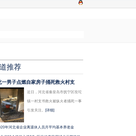
道推荐
北一男子点燃自家房子捅死救火村支
近日，河北省秦皇岛市抚宁区坟坨
镇一村支书救火被纵火者捅死一事
引发关注。
[详细]
020年河北省企业离退休人员月平均基本养老金