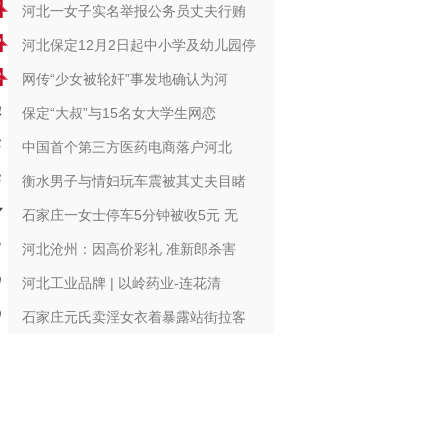
河北一女子实名举报公务员丈夫行贿
河北保定12月2日起中小学及幼儿园停
网传“少女被轮奸”事发地确认为河
保定“大叔”与15名女大学生网恋
中国首个第三方医药电商落户河北
衡水男子与情妇玩车震被其丈夫目睹
石家庄一女士停车5分钟被收5元 无
河北沧州：因高价彩礼 准新郎杀害
河北工业品牌 | 以岭药业-连花清
石家庄元氏卖淫女衣着暴露站街拉客