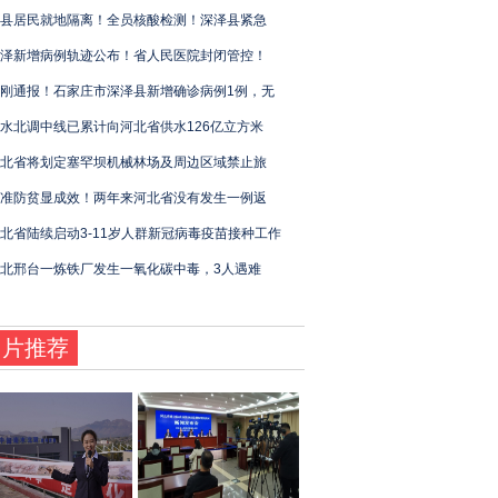
县居民就地隔离！全员核酸检测！深泽县紧急
泽新增病例轨迹公布！省人民医院封闭管控！
刚通报！石家庄市深泽县新增确诊病例1例，无
水北调中线已累计向河北省供水126亿立方米
北省将划定塞罕坝机械林场及周边区域禁止旅
准防贫显成效！两年来河北省没有发生一例返
北省陆续启动3-11岁人群新冠病毒疫苗接种工作
北邢台一炼铁厂发生一氧化碳中毒，3人遇难
图片推荐