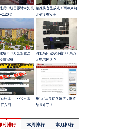
北调中线已累计向河北
精准防贫显成效！两年来河
水126亿
北省没有发生
建成13.2万套安置房
河北高阳破获涉案500余万
提前完成
元电信网络诈
“石家庄一小区6人阳
用“滚”回复群众短信，调查
？官方回
结果来了！
即时排行
本周排行
本月排行