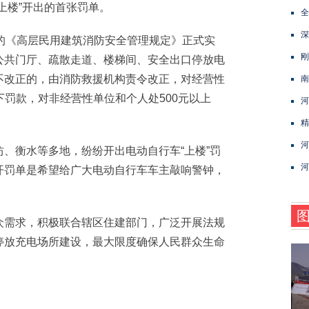
上楼”开出的首张罚单。
全
深
《高层民用建筑消防安全管理规定》正式实
刚
公共门厅、疏散走道、楼梯间、安全出口停放电
不改正的，由消防救援机构责令改正，对经营性
南
以下罚款，对非经营性单位和个人处500元以上
河
精
河
衡水等多地，纷纷开出电动自行车“上楼”罚
河
开罚单是希望给广大电动自行车车主敲响警钟，
需求，积极联合辖区住建部门，广泛开展法规
停放充电场所建设，最大限度确保人民群众生命