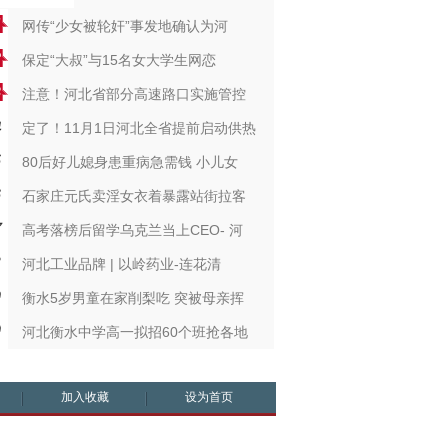
网传“少女被轮奸”事发地确认为河
保定“大叔”与15名女大学生网恋
注意！河北省部分高速路口实施管控
定了！11月1日河北全省提前启动供热
80后好儿媳身患重病急需钱 小儿女
石家庄元氏卖淫女衣着暴露站街拉客
高考落榜后留学乌克兰当上CEO- 河
河北工业品牌 | 以岭药业-连花清
衡水5岁男童在家削梨吃 突被母亲挥
河北衡水中学高一拟招60个班抢各地
加入收藏
设为首页