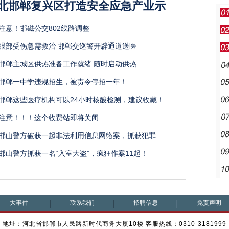
北邯郸复兴区打造安全应急产业示
注意！邯磁公交802线路调整
眼部受伤急需救治 邯郸交巡警开辟通道送医
邯郸主城区供热准备工作就绪 随时启动供热
邯郸一中学违规招生，被责令停招一年！
邯郸这些医疗机构可以24小时核酸检测，建议收藏！
注意！！！这个收费站即将关闭…
邯山警方破获一起非法利用信息网络案，抓获犯罪
邯山警方抓获一名“入室大盗”，疯狂作案11起！
大事件
联系我们
招聘信息
免责声明
地址：河北省邯郸市人民路新时代商务大厦10楼 客服热线：0310-3181999