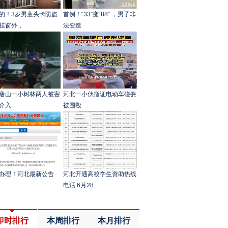
的！3岁男童头卡防盗
首例！“33”变“88” ，男子非
挂窗外，
法变造
唐山一小树林两人被害
河北一小伙指证电动车碰瓷
介入
被围殴
办理！河北最新公告
河北开通高校学生资助热线
电话 6月28
即时排行
本周排行
本月排行