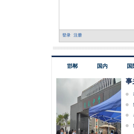
邯郸
国内
国
事