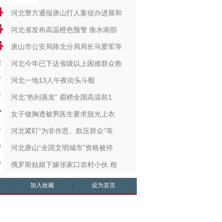
河北警方通报唐山打人案侦办进展和
河北省发布高温橙色预警 衡水南部
唐山市公安局路北分局局长马爱军等
河北今年已下达省级以上困难群众救
河北一地13人午夜街头斗殴
河北“热到蒸发” 霸榜全国高温前1
女子做胸透被男医生要求脱光上衣
河北紧盯“为非作恶、欺压群众”等
河北唐山“全国文明城市”资格被停
俄罗斯姑娘下嫁张家口农村小伙 相
加入收藏
设为首页