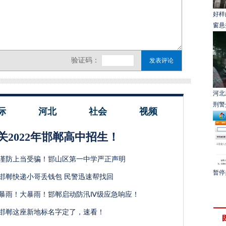
好样
窗悬
河北
刑警
际
河北
社会
视频
关2022年邯郸高中招生！
谨防上当受骗！邯山区第一中学严正声明
暂停
邯郸快递小哥丢钱包 民警迅速帮找回
暴雨！大暴雨！邯郸启动防汛Ⅳ级应急响应！
邯郸这座新地标名字定了，速看！