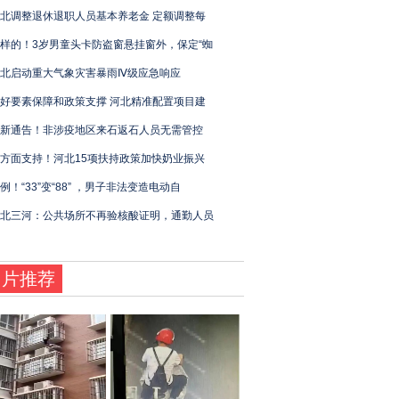
北调整退休退职人员基本养老金 定额调整每
样的！3岁男童头卡防盗窗悬挂窗外，保定“蜘
北启动重大气象灾害暴雨Ⅳ级应急响应
好要素保障和政策支撑 河北精准配置项目建
新通告！非涉疫地区来石返石人员无需管控
方面支持！河北15项扶持政策加快奶业振兴
例！“33”变“88” ，男子非法变造电动自
北三河：公共场所不再验核酸证明，通勤人员
图片推荐