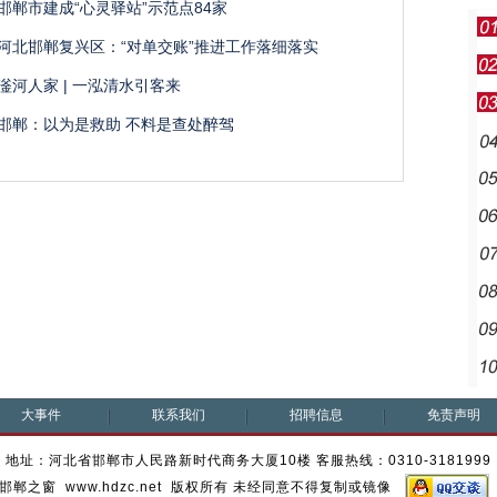
邯郸市建成“心灵驿站”示范点84家
河北邯郸复兴区：“对单交账”推进工作落细落实
滏河人家 | 一泓清水引客来
邯郸：以为是救助 不料是查处醉驾
大事件
联系我们
招聘信息
免责声明
地址：河北省邯郸市人民路新时代商务大厦10楼 客服热线：0310-3181999
邯郸之窗 www.hdzc.net 版权所有 未经同意不得复制或镜像