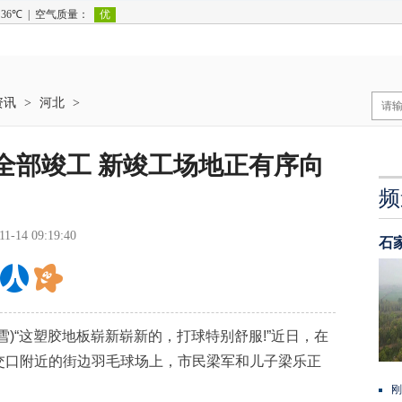
资讯
>
河北
>
场全部竣工 新竣工场地正有序向
频
11-14 09:19:40
石
“这塑胶地板崭新崭新的，打球特别舒服!”近日，在
交口附近的街边羽毛球场上，市民梁军和儿子梁乐正
刚