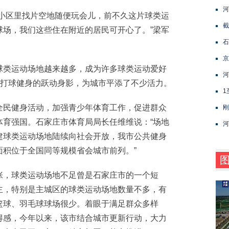
河
区里找片空地随便玩会儿，前不久这片球类运
截
球场，我们这些住在附近的居民可开心了。”梁军
石
京
类运动场地越来越多，成为许多球类运动爱好
河
起打球健身的跃动身影，为城市平添了不少活力。
1
民健身活动，加强青少年体育工作，促进群众
刚
体育强国。石家庄市体育局局长任维维说：“场地
河
建球类运动场地陆续向社会开放，我市公共健身
面积位于全国同等规模省会城市前列。”
，球类运动场地不足曾是石家庄市的一个短
主，特别是主城区的球类运动场地数量不多，有
篮球、羽毛球球场很少。着眼于满足群众多样
得感，今年以来，该市结合城市更新行动，大力