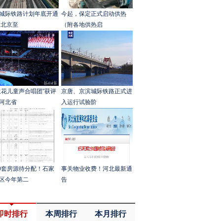
城际铁路计划年底开通
今起，保定正式启动供热
 北京至
（附各地供热启
兰花儿童声合唱团”获评
京唐、京滨城际铁路正式进
河北省
入运行试验阶
30套房源待分配！石家
事关物业收费！河北最新通
区今年第二
告
即时排行
本周排行
本月排行