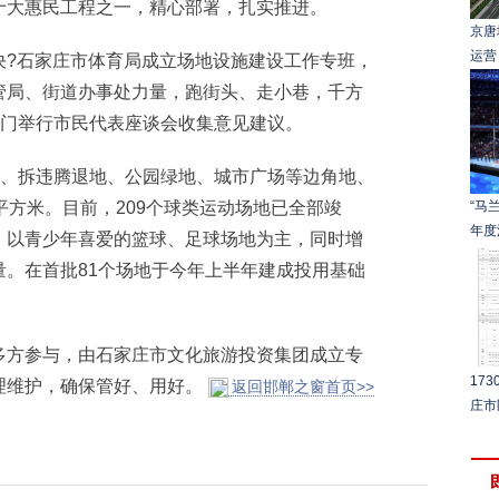
十大惠民工程之一，精心部署，扎实推进。
京唐
运营
?石家庄市体育局成立场地设施建设工作专班，
管局、街道办事处力量，跑街头、走小巷，千方
专门举行市民代表座谈会收集意见建议。
、拆违腾退地、公园绿地、城市广场等边角地、
平方米。目前，209个球类运动场地已全部竣
“马
年度
，以青少年喜爱的篮球、足球场地为主，同时增
。在首批81个场地于今年上半年建成投用基础
。
方参与，由石家庄市文化旅游投资集团成立专
17
理维护，确保管好、用好。
返回邯郸之窗首页>>
庄市