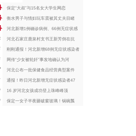
保定“大叔”与15名女大学生网恋
衡水男子与情妇玩车震被其丈夫目睹
河北新增1例确诊病例、66例无症状感
河北石家庄鹿泉村支书王新芳倒在抗
刚刚通报！河北新增68例无症状感染者
网传“少女被轮奸”事发地确认为河
河北公布一批保健食品经营典型案件
通报！昨日河北新增无症状感染者47
16 岁河北女孩成功登上珠峰峰顶
保定一女子半夜砸破窗玻璃！锅碗瓢