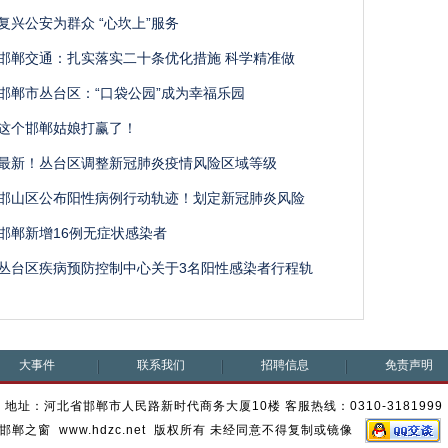
复兴公安为群众 “心坎上”服务
邯郸交通：扎实落实二十条优化措施 科学精准做
邯郸市丛台区：“口袋公园”成为幸福乐园
这个邯郸姑娘打赢了！
最新！丛台区调整新冠肺炎疫情风险区域等级
邯山区公布阳性病例行动轨迹！划定新冠肺炎风险
邯郸新增16例无症状感染者
丛台区疾病预防控制中心关于3名阳性感染者行程轨
大事件
联系我们
招聘信息
免责声明
地址：河北省邯郸市人民路新时代商务大厦10楼 客服热线：0310-3181999
邯郸之窗 www.hdzc.net 版权所有 未经同意不得复制或镜像