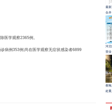
最新
合并
医学观察2365例。
河北
病例353例;尚在医学观察无症状感染者6899
营业
夜晚
处重