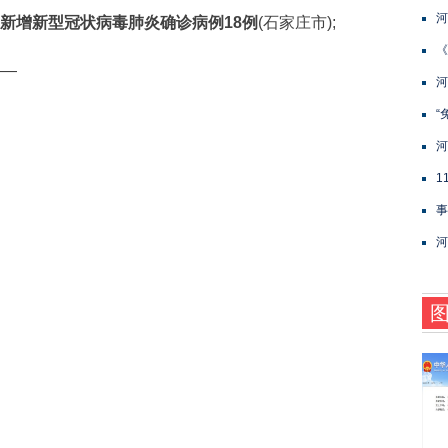
河
新增新型冠状病毒肺炎确诊病例18例
(石家庄市);
《
——
河
“
河
1
事
河