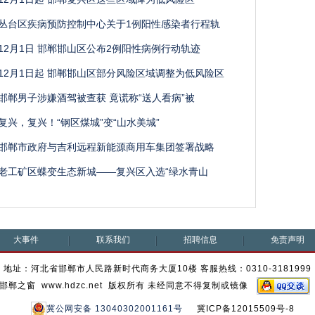
丛台区疾病预防控制中心关于1例阳性感染者行程轨
12月1日 邯郸邯山区公布2例阳性病例行动轨迹
12月1日起 邯郸邯山区部分风险区域调整为低风险区
邯郸男子涉嫌酒驾被查获 竟谎称“送人看病”被
复兴，复兴！“钢区煤城”变“山水美城”
邯郸市政府与吉利远程新能源商用车集团签署战略
老工矿区蝶变生态新城——复兴区入选“绿水青山
大事件
联系我们
招聘信息
免责声明
地址：河北省邯郸市人民路新时代商务大厦10楼 客服热线：0310-3181999
邯郸之窗 www.hdzc.net 版权所有 未经同意不得复制或镜像
冀公网安备 13040302001161号
冀ICP备12015509号-8