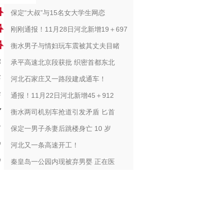
保定“大叔”与15名女大学生网恋
刚刚通报！11月28日河北新增19＋697
衡水男子与情妇玩车震被其丈夫目睹
承平高速北京段获批 织密首都东北
河北石家庄又一路段建成通车！
通报！11月22日河北新增45＋912
衡水两司机别车抢道引发矛盾 匕首
保定一男子杀妻后跳楼身亡 10 岁
河北又一条高速开工！
秦皇岛一公园内现被弃男婴 正在医