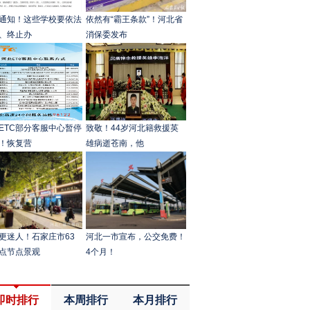
通知！这些学校要依法
依然有“霸王条款”！河北省
、终止办
消保委发布
ETC部分客服中心暂停
致敬！44岁河北籍救援英
！恢复营
雄病逝苍南，他
更迷人！石家庄市63
河北一市宣布，公交免费！
点节点景观
4个月！
即时排行
本周排行
本月排行