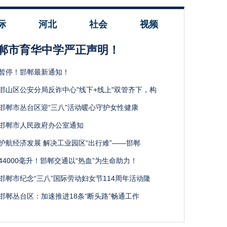
际
河北
社会
视频
郸市育华中学严正声明！
暂停！邯郸最新通知！
邯山区公安分局反诈中心"线下+线上"双管齐下，构
邯郸市丛台区迎“三八”活动暖心守护女性健康
邯郸市人民政府办公室通知
护航经济发展 解决工业园区“出行难”——邯郸
44000毫升！邯郸交通以“热血”为生命助力！
邯郸市纪念“三八”国际劳动妇女节114周年活动隆
邯郸丛台区：加速推进18条“断头路”畅通工作