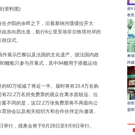
(资料图)
超4
教育
在夕阳的余晖之下，沿着塞纳河缓缓拉开大
桥由东向西出发，航行6公里至埃菲尔铁塔对岸的
庆祝仪式。
作展示巴黎以及法国的文化遗产。据法国内政
柬埔
跨越
80艘船只参与开幕式，其中94艘用于搭载运动
0万缩减了将近一半。届时将有10.4万名购
有22.2万名持免费票的观众在离水面较远、位
案不同的是，这22.2万张免费票将不再面向公
假冒
盟商
体育协会以及相关组织方和合作伙伴定向邀请。
日举行，残奥会将于8月28日至9月8日举行。