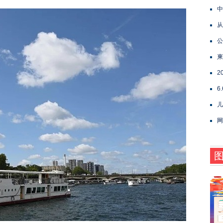
中
从
公
柬
2
6
儿
网