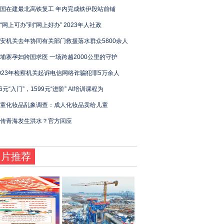
国在建最北高铁复工 年内完成铁伊段站前铺
“网上可办”到“网上好办” 2023年人社政
安机关去年协同有关部门救援落水群众5800余人
埔寨孕妇跨国求医 一场跨越2000公里的守护
023年检察机关起诉电信网络诈骗犯罪5万余人
.6元“入门”，1599元“进阶” AI培训课程为
童化妆品乱象调查：成人化妆品卖给儿童
传青海发生洪水？官方回应
图片推荐