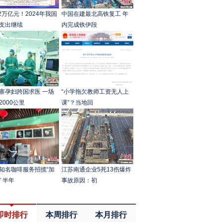
.2万亿元！2024年我国
中国在建最北高铁复工 年
支出继续
内完成铁伊段
寨孕妇跨国求医 一场
“小学拖欠教师工资无人上
2000公里
课”？当地回
知名咖啡服务招揽“加
江苏南通企业5死13伤爆炸
” 半年
事故原因：初
即时排行
本周排行
本月排行