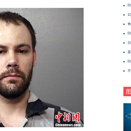
印
1
奇
印
日
英
印
不