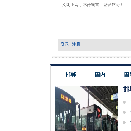
邯郸
国内
国
邯