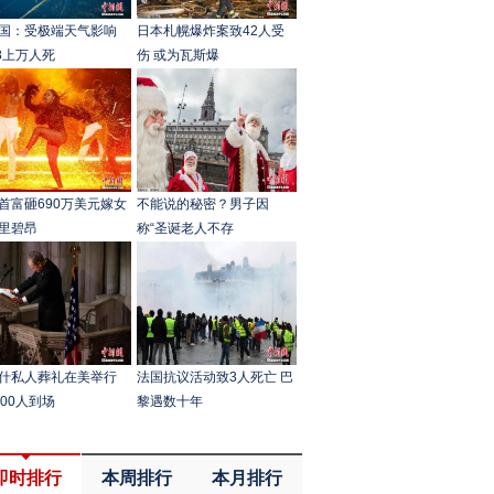
国：受极端天气影响
日本札幌爆炸案致42人受
18上万人死
伤 或为瓦斯爆
首富砸690万美元嫁女
不能说的秘密？男子因
里碧昂
称“圣诞老人不存
什私人葬礼在美举行
法国抗议活动致3人死亡 巴
200人到场
黎遇数十年
即时排行
本周排行
本月排行