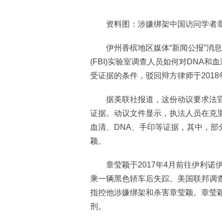
资料图：涉嫌绑架中国访问学者章
伊州香槟地区媒体“新闻公报”消息
(FBI)实验室调查人员如何对DNA
受证据的条件，驳回辩方律师于2018
据美联社报道，这份动议要求法官排
证据。动议文件显示，执法人员在克
血清、DNA、手印等证据，其中，部
颖。
章莹颖于2017年4月前往伊利诺伊
乘一辆黑色轿车后失踪。美国联邦调查
指控他涉嫌绑架和杀害章莹颖。章莹
刑。