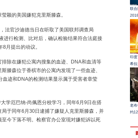
联合
莹颖的美国嫌犯克里斯滕森。
20
，法官沙迪德当日在听取了美国联邦调查局
和血液进行检测、比对后，确认检验结果符合法庭接
年8月提出的动议。
印度
除在嫌犯公寓内搜集的血迹、DNA和血清等
希拉
里斯滕森位于香槟市的公寓内发现了一些血迹、
分血迹和DNA的检测结果显示属于受害者章莹
大学厄巴纳-尚佩恩分校学习，同年6月9日在搭
老布
局于同年6月30日逮捕了嫌疑人克里斯滕森，并
约1
颖至今下落不明。检察官办公室现对嫌犯诉以死