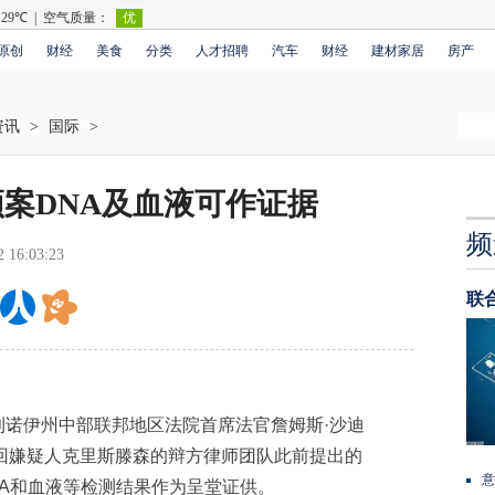
原创
财经
美食
分类
人才招聘
汽车
财经
建材家居
房产
资讯
>
国际
>
案DNA及血液可作证据
频
2 16:03:23
联
利诺伊州中部联邦地区法院首席法官詹姆斯·沙迪
回嫌疑人克里斯滕森的辩方律师团队此前提出的
意
A和血液等检测结果作为呈堂证供。