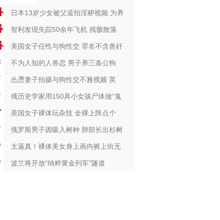
日本13岁少女被父逼拍淫秽视频:为养
智利发现失踪50余年飞机 残骸散落
美国女子任性与狗性交 罪名不含兽奸
不为人知的人兽恋 男子养三条公狗
怂恿妻子拍摄与狗性交不雅视频 英
俄历史学家用150具小女孩尸体做“鬼
美国女子裸体玩杂技 全裸上阵点个
俄罗斯男子因吸入树种 肺部长出杉树
太逼真！裸体美女身上画内裤上街无
波兰将开放“纳粹黄金列车”隧道