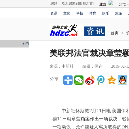
您好 ，欢迎您来到邯郸之窗!
资讯
文化
科技
体育
娱乐
旅游
首页
>
关闭
美联邦法官裁决章莹颖
来源：中新社
编辑：保存
2019-02-1
分享：
中新社休斯敦2月11日电 美国伊
德11日就章莹颖案作出一项裁决，驳
一项动议，允许嫌疑人寓所取得的DN