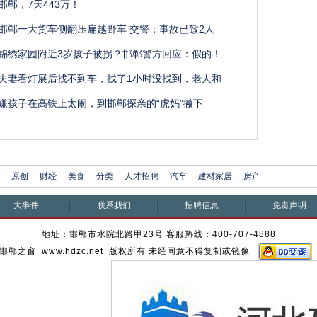
邯郸，7天443万！
邯郸一大货车侧翻压扁越野车 交警：事故已致2人
锦绣家园附近3岁孩子被拐？邯郸警方回应：假的！
夫妻看灯展后找不到车，找了1小时没找到，老人和
嫌孩子在高铁上太闹，到邯郸探亲的“虎妈”撇下
原创
财经
美食
分类
人才招聘
汽车
建材家居
房产
大事件
联系我们
招聘信息
免责声明
地址：邯郸市水院北路甲23号 客服热线：400-707-4888
邯郸之窗 www.hdzc.net 版权所有 未经同意不得复制或镜像