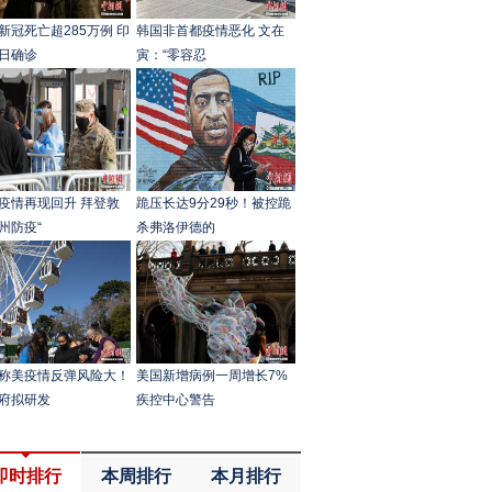
新冠死亡超285万例 印
韩国非首都疫情恶化 文在
日确诊
寅：“零容忍
疫情再现回升 拜登敦
跪压长达9分29秒！被控跪
州防疫“
杀弗洛伊德的
称美疫情反弹风险大！
美国新增病例一周增长7%
府拟研发
疾控中心警告
即时排行
本周排行
本月排行