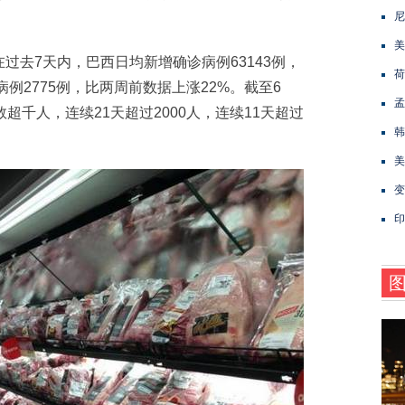
尼
美
去7天内，巴西日均新增确诊病例63143例，
荷
病例2775例，比两周前数据上涨22%。截至6
孟
超千人，连续21天超过2000人，连续11天超过
韩
美
变
印