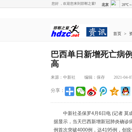
您好 ，欢迎您来到邯郸之窗!
首页
>
巴西单日新增死亡病例数
高
来源：中新社
编辑：保存
2021-04-0
分享：
中新社圣保罗4月6日电 (记者 莫成
据显示，当天巴西新增新冠肺炎确诊病例8
例首次突破4000例，达4195例，创