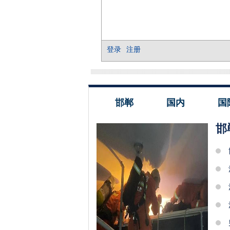
邯郸
国内
国
邯