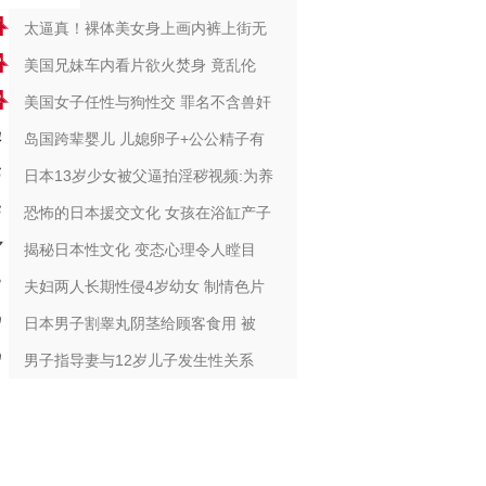
太逼真！裸体美女身上画内裤上街无
美国兄妹车内看片欲火焚身 竟乱伦
美国女子任性与狗性交 罪名不含兽奸
岛国跨辈婴儿 儿媳卵子+公公精子有
日本13岁少女被父逼拍淫秽视频:为养
恐怖的日本援交文化 女孩在浴缸产子
揭秘日本性文化 变态心理令人瞠目
夫妇两人长期性侵4岁幼女 制情色片
日本男子割睾丸阴茎给顾客食用 被
男子指导妻与12岁儿子发生性关系