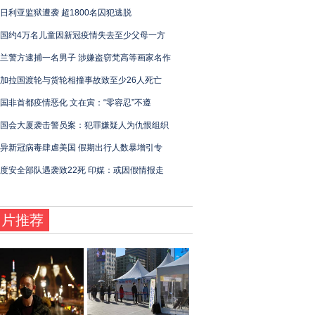
日利亚监狱遭袭 超1800名囚犯逃脱
国约4万名儿童因新冠疫情失去至少父母一方
兰警方逮捕一名男子 涉嫌盗窃梵高等画家名作
加拉国渡轮与货轮相撞事故致至少26人死亡
国非首都疫情恶化 文在寅：“零容忍”不遵
国会大厦袭击警员案：犯罪嫌疑人为仇恨组织
异新冠病毒肆虐美国 假期出行人数暴增引专
度安全部队遇袭致22死 印媒：或因假情报走
图片推荐