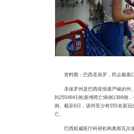
资料图：巴西圣保罗，民众戴着口罩
圣保罗州是巴西疫情最严峻的州。6
到2554841例;新增死亡病例1389
例。截至6日，该州至少有555名新冠
亡。
巴西权威医疗科研机构奥斯瓦尔多·克鲁