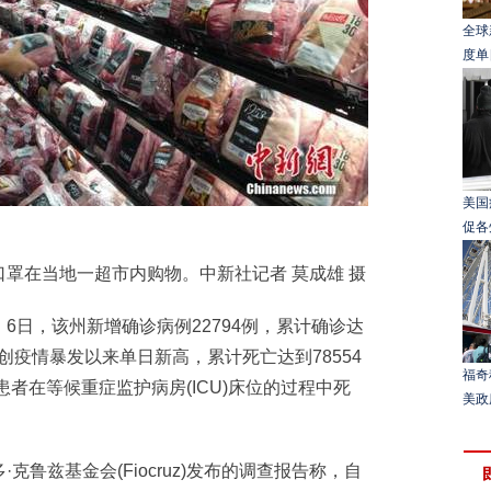
全球
度单
美国
促各
在当地一超市内购物。中新社记者 莫成雄 摄
日，该州新增确诊病例22794例，累计确诊达
例，创疫情暴发以来单日新高，累计死亡达到78554
福奇
患者在等候重症监护病房(ICU)床位的过程中死
美政
兹基金会(Fiocruz)发布的调查报告称，自