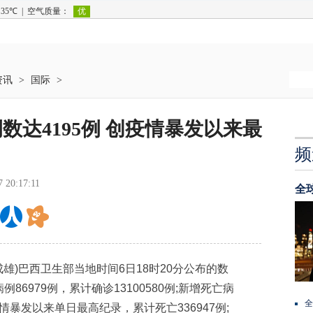
资讯
>
国际
>
达4195例 创疫情暴发以来最
频
7 20:17:11
全
雄)巴西卫生部当地时间6日18时20分公布的数
6979例，累计确诊13100580例;新增死亡病
全
疫情暴发以来单日最高纪录，累计死亡336947例;