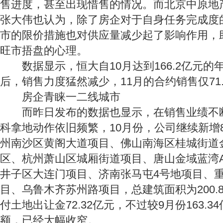
售进度，甚至出现惜售的情况。而北京中原地
张大伟也认为，除了房企对于自身任务完成度
市的限价措施也对供应量减少起了影响作用，
旺市捂盘的心理。
数据显示，恒大自10月达到166.2亿元的
后，销售力度猛然减少，11月的合约销售仅71
房企青睐一二线城市
而昨日发布的数据也显示，在销售业绩不
科拿地动作依旧频繁，10月份，公司继续新增
州南沙区黄阁大道项目、佛山南海区桂城街道金融
区、杭州萧山区城厢街道项目、唐山金域蓝湾A
井子区大连门项目、济南张马屯4号地项目、重
目、乌鲁木齐苏州路项目，总建筑面积为200.
付土地出让金72.32亿元，不过较9月份163.
额，已经大幅收窄。