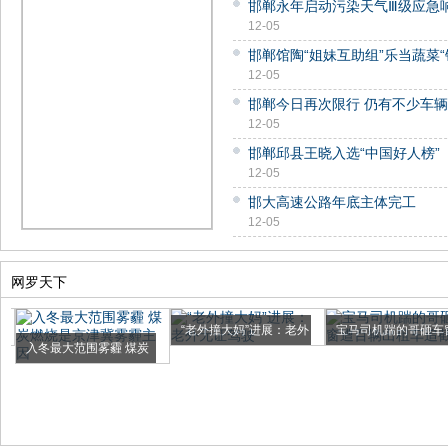
邯郸永年启动污染天气Ⅲ级应急
12-05
邯郸馆陶“姐妹互助组”乐当蔬菜“
12-05
邯郸今日再次限行 仍有不少车
12-05
邯郸邱县王晓入选“中国好人榜”
12-05
邯大高速公路年底主体完工
12-05
网罗天下
“老外撞大妈”进展：老外
宝马司机踹的哥砸车
入冬最大范围雾霾 煤炭
无...
遭百辆...
燃...