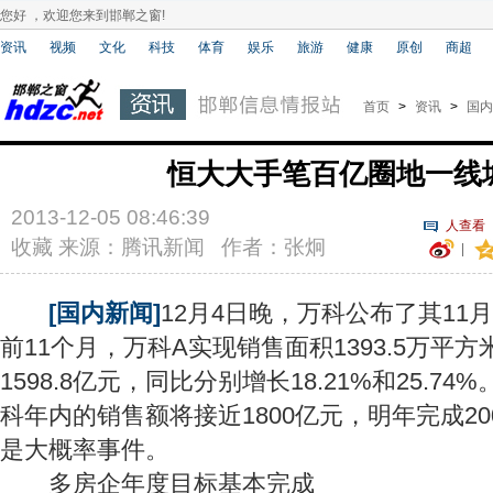
您好 ，欢迎您来到邯郸之窗!
资讯
视频
文化
科技
体育
娱乐
旅游
健康
原创
商超
首页
>
资讯
>
国内
恒大大手笔百亿圈地一线
2013-12-05 08:46:39
人查看
收藏
来源：腾讯新闻 作者：张炯
|
[国内新闻]
12月4日晚，万科公布了其11
前11个月，万科A实现销售面积1393.5万平
1598.8亿元，同比分别增长18.21%和25.7
科年内的销售额将接近1800亿元，明年完成2
是大概率事件。
多房企年度目标基本完成