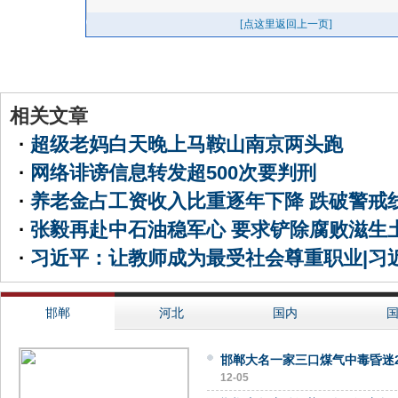
相关文章
·
超级老妈白天晚上马鞍山南京两头跑
·
网络诽谤信息转发超500次要判刑
·
养老金占工资收入比重逐年下降 跌破警戒线
·
张毅再赴中石油稳军心 要求铲除腐败滋生土
·
习近平：让教师成为最受社会尊重职业|习近
邯郸
河北
国内
邯郸大名一家三口煤气中毒昏迷2
12-05