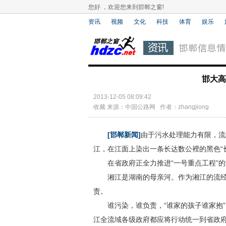
您好 ，欢迎您来到邯郸之窗!
资讯
视频
文化
科技
体育
娱乐
邯大高
2013-12-05 08:09:42
收藏
来源：中国公路网 作者：zhangjiong
[邯郸新闻]
由于污水处理能力有限，流
江，在江面上染出一条长达数公裡的黑色“
在省政府正全力推进“一号重点工程”的
湘江是湖南的母亲河。作为湘江的流经
责。
谁污染，谁负责，“谁家的孩子谁家抱”，
江全流域各级政府都应将行动统一到省政府