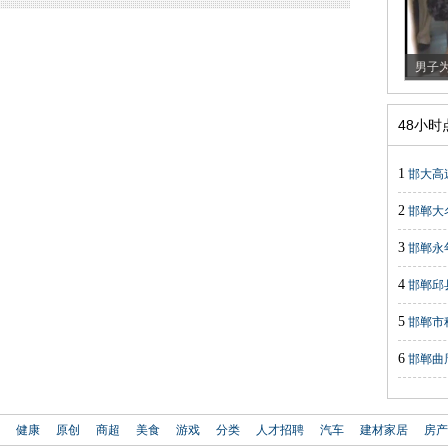
男子为
48小
1
邯大高
2
邯郸大
3
邯郸永
4
邯郸邱
5
邯郸市
6
邯郸曲
健康
原创
商超
美食
游戏
分类
人才招聘
汽车
建材家居
房产