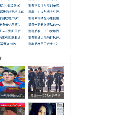
106省道多家..
邯郸驾照计时培训系统..
星冯绍峰亮相邯郸
邯郸：丈夫与情夫斗殴..
自助餐厅收“..
邯郸紫岸楼盘涉嫌使用..
身份信息遭“..
邯郸一家长微博私信公..
子从非洲回国后..
邯郸肥乡一上门女婿因..
向邯郸四胞胎送..
邯郸交通运输局行风评..
祸男孩”保险..
邯郸肥乡男子猥亵9岁..
片
一男子隆胸垫屁...
美国一名107岁男子持
枪...