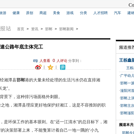
旅游
健康
原创
商超
美食
游戏
分类
人才招聘
汽车
建
首页
>
资讯
>
邯郸
>
邯郸新闻
>
速公路年底主体完工
频道推
0
王栎鑫
人查看
人评论
分享到：
|
|
王栎鑫 
·
广平幼儿
经湘潭县
邯郸
港的大量未经处理的生活污水仍在直排湘
·
邯郸一派
长龙”。
·
滏阳河
背景下，这种排污场面格外刺眼。
·
邯郸上演
之地，湘潭县理应更好地保护好湘江，这是不容推卸的职
·
邯郸主
·
邯郸滏
是环保工作的基本塬则。在“还一江清水”的总目标下，湘
频道本月
的决策部署上来，不能隻算计着自己一地一隅的“小九
邯郸今日