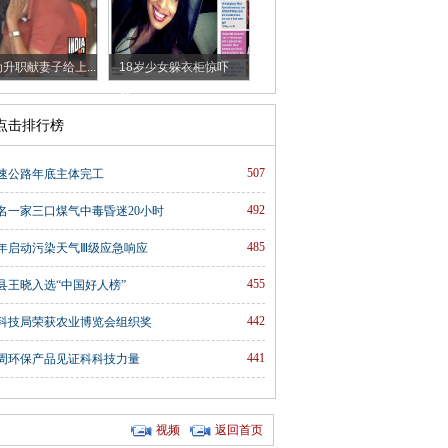
升职献妻子给上...
18岁少女躲衣柜惊吓
朋...
时点击排行榜
507
速公路年底主体完工
492
名一家三口煤气中毒昏迷20小时
485
年启动污染天气Ⅲ级应急响应
455
县王晓入选“中国好人榜”
442
科技局荣获农业博览会组织奖
441
周环保产品见证科科技力量
视频
返回首页