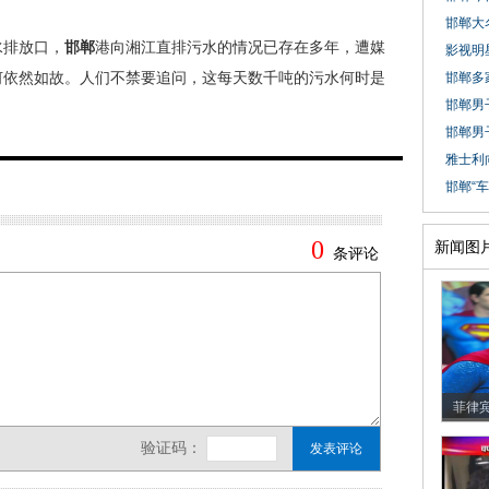
邯郸大名
排放口，
邯郸
港向湘江直排污水的情况已存在多年，遭媒
影视明
何依然如故。人们不禁要追问，这每天数千吨的污水何时是
邯郸多家
邯郸男子
邯郸男
雅士利
邯郸“车
新闻图
菲律宾