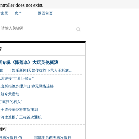
材家居
房产
返回首页
荐
新专辑《降落伞》大玩英伦摇滚
[娱乐新闻]天娱传媒旗下艺人王栎鑫...
园迎接“世界问候日”
出所拒绝办理户口 称无网络连接
首航今天启动
“疯狂的石头”
次干道停车位将重新施划
阳河改造提升工程首次通航
排行
再次限行 仍..
邯郸明后两天再次限行