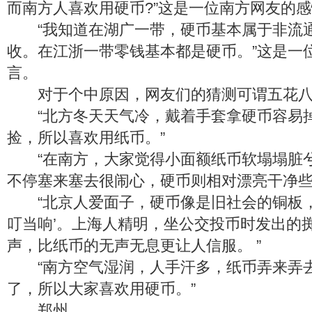
而南方人喜欢用硬币?”这是一位南方网友的
“我知道在湖广一带，硬币基本属于非流
收。在江浙一带零钱基本都是硬币。”这是一
言。
对于个中原因，网友们的猜测可谓五花八
“北方冬天天气冷，戴着手套拿硬币容易
捡，所以喜欢用纸币。”
“在南方，大家觉得小面额纸币软塌塌脏
不停塞来塞去很闹心，硬币则相对漂亮干净些。
“北京人爱面子，硬币像是旧社会的铜板，
叮当响’。上海人精明，坐公交投币时发出的
声，比纸币的无声无息更让人信服。 ”
“南方空气湿润，人手汗多，纸币弄来弄
了，所以大家喜欢用硬币。”
郑州