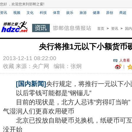
您好 ，欢迎您来到邯郸之窗!
资讯
视频
文化
科技
体育
娱乐
旅游
健康
原创
商超
首页
>
资讯
>
国内
央行将推1元以下小额货币
2013-12-11 08:22:00
人查看
收藏
来源：央广网 编辑：张炯
|
[国内新闻]
央行规定，将推行一元以下小
以后零钱可能都是“钢镚儿”
目前的现状是，北方人忌讳“穷得叮当响”
气湿润人们更喜欢用硬币
北京已投放自助硬币兑换机，纸硬币可互相
没开始