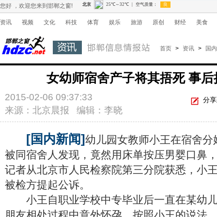
您好 ，欢迎您来到邯郸之窗!
资讯
视频
文化
科技
体育
娱乐
旅游
原创
财经
美食
首页
>
资讯
>
国内
女幼师宿舍产子将其捂死 事后
2015-02-06 09:37:33
分享
来源：北京晨报 编辑：李晓
[国内新闻]
幼儿园女教师小王在宿舍分
被同宿舍人发现，竟然用床单按压男婴口鼻
记者从北京市人民检察院第三分院获悉，小
被检方提起公诉。
小王自职业学校中专毕业后一直在某幼儿
朋友相处过程中意外怀孕。按照小王的说法