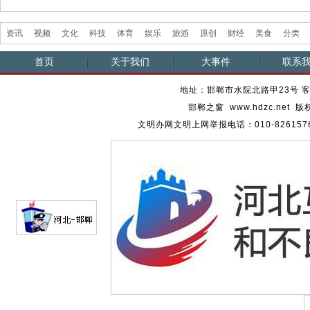
资讯
视频
文化
科技
体育
娱乐
旅游
原创
财经
美食
分类
首页
关于我们
大事件
联系
地址：邯郸市水院北路甲23号 客服热
邯郸之窗 www.hdzc.ne
文明办网文明上网举报电话：010-82615762