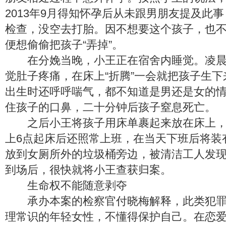
2013年9月得知怀孕后从未跟男朋友提及此
检查，没空去打胎。因不想要这个孩子，也
便想偷偷把孩子“弄掉”。
在分娩当晚，小王正在宿舍内睡觉。凌晨
觉肚子疼痛，在床上“折腾”一会就把孩子生
出生时还呼呼喘气，都不知道是男还是女的
住孩子的口鼻，二十分钟后孩子窒息死亡。
之后小王将孩子用床单裹起来放在床上，
上6点起床后还照常上班，在当天下班后将装
放到女厕所外的垃圾桶旁边，被清洁工人发
到场后，很快就将小王查获归案。
生命权不能随意剥夺
承办本案的检察官付晓梅解释，此类犯罪
理常识的年轻女性，不懂得保护自己。在恋