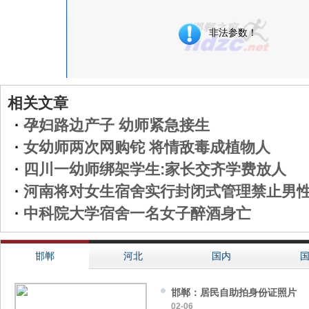
相关文章
·
孕妇路边产子 幼师紧急接生
·
女幼师两次网购铊 将情敌毒成植物人
·
四川一幼师绑架学生:家长交齐学费放人
·
河南将对女生宿舍实行封闭式管理禁止男
·
中科院大学宿舍一名女子醉酒身亡
邯郸
河北
国内
邯郸：居民自助拍身份证照片
02-06