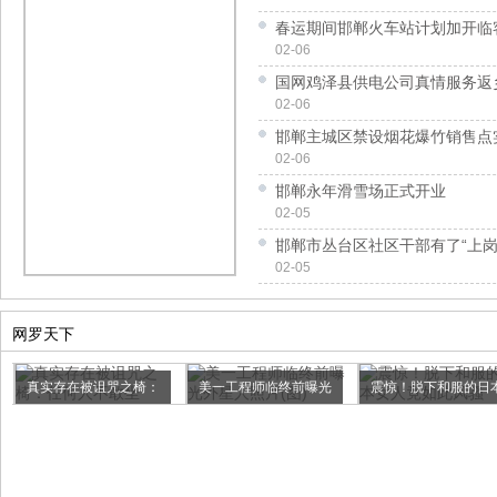
春运期间邯郸火车站计划加开临客
02-06
国网鸡泽县供电公司真情服务返
02-06
邯郸主城区禁设烟花爆竹销售点
02-06
邯郸永年滑雪场正式开业
02-05
邯郸市丛台区社区干部有了“上岗
02-05
网罗天下
真实存在被诅咒之椅：
美一工程师临终前曝光
震惊！脱下和服的日
任何人...
外星人...
女人竟...