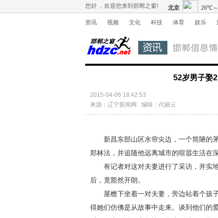
您好 ，欢迎您来到邯郸之窗!
资讯
视频
文化
科技
体育
娱乐
52岁男子娶
2015-04-06 18:42:53
来源：辽宁新闻网 编辑：代丽云
新昌东部山区水帘尖边，一个简陋的茅草
郑林法，并追随他远离城市的喧嚣生活在
有记者对这对夫妻进行了采访，并实地
后，竟豁然开朗。
屋檐下坐着一对夫妻，旁边站着个孩子
得她们仿佛是从故事中走来。谈到他们的