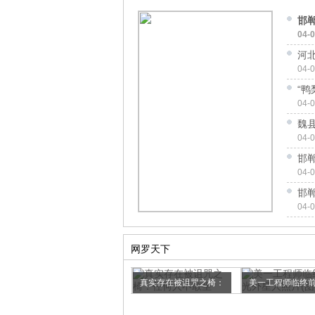
邯
04-
河
04-
“鸭
04-
魏
04-
邯
04-
邯
04-
网罗天下
15种毛多就是任性的呆
真实存在被诅咒之椅：
美一工程师临终
萌动物盘点
任何人...
外星人...