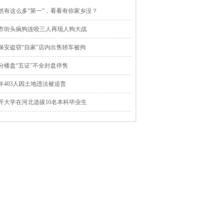
然有这么多“第一”，看看有你家乡没？
市街头疯狗连咬三人再现人狗大战
保安盗窃“自家”店内出售轿车被拘
分楼盘“五证”不全封盘停售
年403人因土地违法被追责
开大学在河北选拔10名本科毕业生