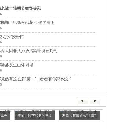
郸老战士清明节缅怀先烈
06
北邯郸：纸钱换献花 低碳过清明
06
梨之乡”授粉忙
06
县两人因非法排放污染环境被判刑
06
郸涉县发生山体坍塌
06
郸竟然有这么多“第一”，看看有你家乡没？
05
前曝光
震惊！脱下和服的日本
罗马古墓葬多位“土豪”
小明系列之小
女人竟...
每...
三