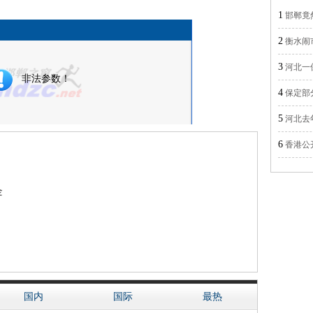
1
邯郸竟
2
衡水闹
3
河北一
4
保定部
5
河北去
6
香港公
金
国内
国际
最热