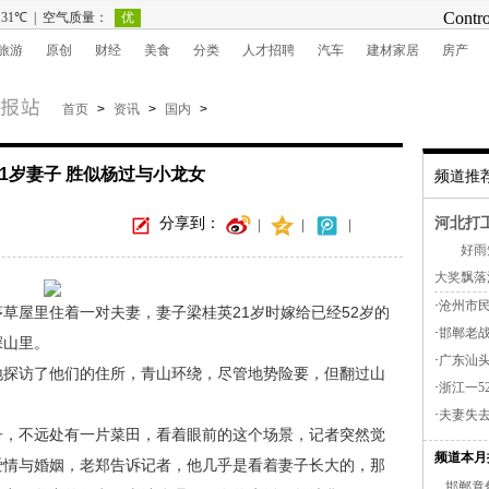
旅游
原创
财经
美食
分类
人才招聘
汽车
建材家居
房产
首页
>
资讯
>
国内
>
21岁妻子 胜似杨过与小龙女
频道推
分享到：
河北打工
|
|
|
好雨知
大奖飘落河
·
沧州市民
屋里住着一对夫妻，妻子梁桂英21岁时嫁给已经52岁的
·
邯郸老
深山里。
·
广东汕头
探访了他们的住所，青山环绕，尽管地势险要，但翻过山
·
浙江一5
·
夫妻失
，不远处有一片菜田，看着眼前的这个场景，记者突然觉
频道本月
爱情与婚姻，老郑告诉记者，他几乎是看着妻子长大的，那
邯郸竟然