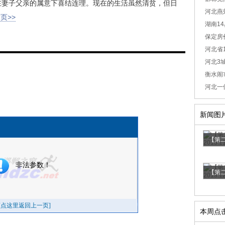
在妻子父亲的属意下喜结连理。现在的生活虽然清贫，但日
河北燕
页>>
湖南14
保定房价
河北省1
河北3城
衡水闹
河北一保
新闻图
【第二
【第二
本周点