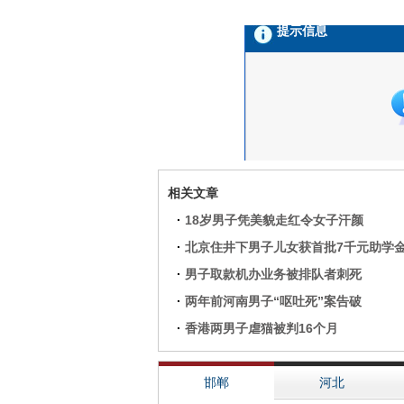
相关文章
·
18岁男子凭美貌走红令女子汗颜
·
北京住井下男子儿女获首批7千元助学
·
男子取款机办业务被排队者刺死
·
两年前河南男子“呕吐死”案告破
·
香港两男子虐猫被判16个月
邯郸
河北