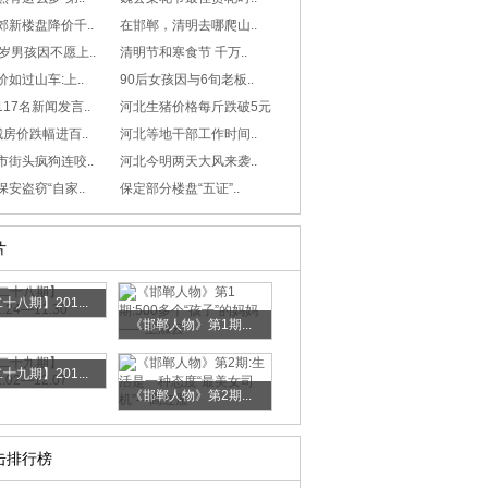
郊新楼盘降价千..
在邯郸，清明去哪爬山..
岁男孩因不愿上..
清明节和寒食节 千万..
如过山车:上..
90后女孩因与6旬老板..
17名新闻发言..
河北生猪价格每斤跌破5元
房价跌幅进百..
河北等地干部工作时间..
市街头疯狗连咬..
河北今明两天大风来袭..
安盗窃“自家..
保定部分楼盘“五证”..
片
十八期】201...
《邯郸人物》第1期...
十九期】201...
《邯郸人物》第2期...
击排行榜