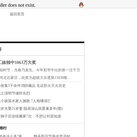
返回首页
荐
妹独中1063万大奖
时节，当春乃发生。今年彩市中出的第一注千万
北石家庄，此奖为超级大乐透第15036唯...
收集5千余件消防藏品 见证防火灭火历史
战士清明节缅怀先烈
小孩落水家人施救 7人相继溺亡
2岁夫娶21岁妻 隐居深山筑爱巢多年(图)
去独子后连续搬家7次：不想让邻居知道
排行
有这么多“第..
魏县梨花节最佳赏花时..